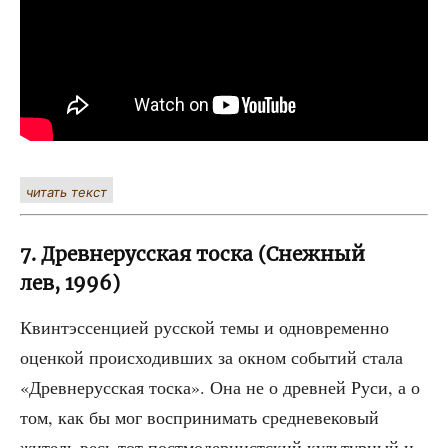
читать текст
7. Древнерусская тоска (Снежный
лев, 1996)
Квинт­эс­сен­ци­ей рус­ской темы и одно­вре­мен­но
оцен­кой про­ис­хо­див­ших за окном собы­тий ста­ла
«Древ­не­рус­ская тос­ка». Она не о древ­ней Руси, а о
том, как бы мог вос­при­ни­мать сред­не­ве­ко­вый
житель весь тот пост­мо­дер­нист­ский куль­тур­ный и