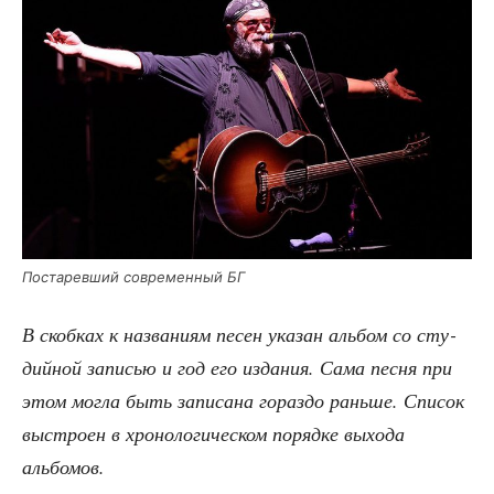
Поста­рев­ший совре­мен­ный БГ
В скоб­ках к назва­ни­ям песен ука­зан аль­бом со сту­
дий­ной запи­сью и год его изда­ния. Сама пес­ня при
этом мог­ла быть запи­са­на гораз­до рань­ше. Спи­сок
выстро­ен в хро­но­ло­ги­че­ском поряд­ке выхо­да
альбомов.