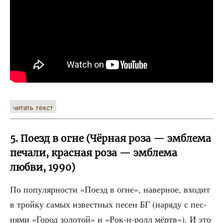
читать текст
5. Поезд в огне (Чёрная роза — эмблема
печали, красная роза — эмблема
любви, 1990)
По попу­ляр­но­сти «Поезд в огне», навер­ное, вхо­дит
в трой­ку самых извест­ных песен БГ (наря­ду с пес­
ня­ми «Город золо­той» и «Рок-н-ролл мёртв»). И это