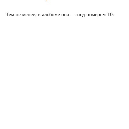
Тем не менее, в аль­бо­ме она — под номе­ром 10: