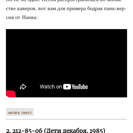
стве каве­ров, вот вам для при­ме­ра бод­рая панк-вер­
сия от Наива:
читать текст
2. 212−85−06 (Дети декабря, 1985)