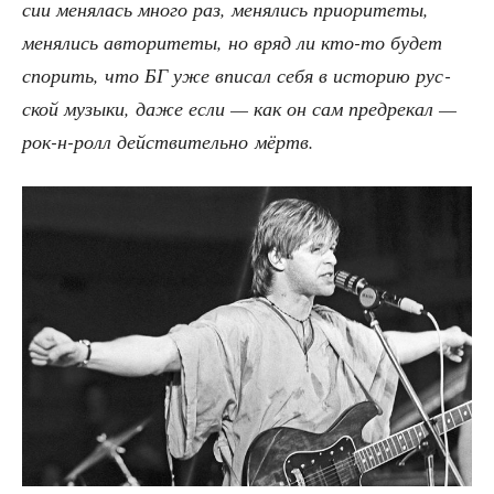
сии меня­лась мно­го раз, меня­лись при­о­ри­те­ты,
меня­лись авто­ри­те­ты, но вряд ли кто-то будет
спо­рить, что БГ уже впи­сал себя в исто­рию рус­
ской музы­ки, даже если — как он сам пред­ре­кал —
рок-н-ролл дей­стви­тель­но мёртв.