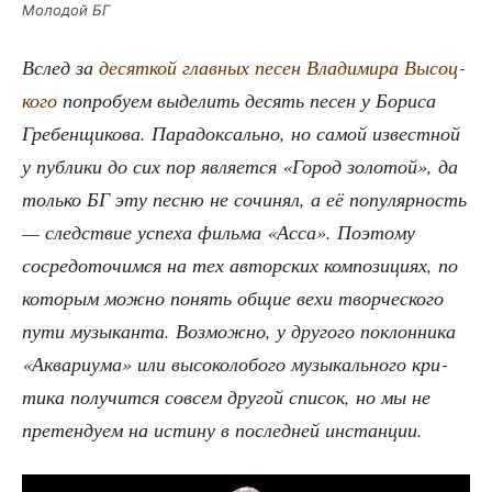
Моло­дой БГ
Вслед за
десят­кой глав­ных песен Вла­ди­ми­ра Высоц­
ко­го
попро­бу­ем выде­лить десять песен у Бори­са
Гре­бен­щи­ко­ва. Пара­док­саль­но, но самой извест­ной
у пуб­ли­ки до сих пор явля­ет­ся «Город золо­той», да
толь­ко БГ эту пес­ню не сочи­нял, а её попу­ляр­ность
— след­ствие успе­ха филь­ма «Асса». Поэто­му
сосре­до­то­чим­ся на тех автор­ских ком­по­зи­ци­ях, по
кото­рым мож­но понять общие вехи твор­че­ско­го
пути музы­кан­та. Воз­мож­но, у дру­го­го поклон­ни­ка
«Аква­ри­ума» или высо­ко­ло­бо­го музы­каль­но­го кри­
ти­ка полу­чит­ся совсем дру­гой спи­сок, но мы не
пре­тен­ду­ем на исти­ну в послед­ней инстанции.