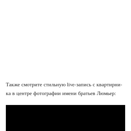
Так­же смот­ри­те стиль­ную live-запись с квар­тир­ни­
ка в цен­тре фото­гра­фии име­ни бра­тьев Люмьер: