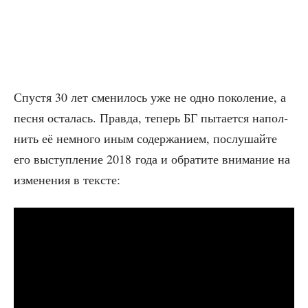
Спу­стя 30 лет сме­ни­лось уже не одно поко­ле­ние, а
пес­ня оста­лась. Прав­да, теперь БГ пыта­ет­ся напол­
нить её немно­го иным содер­жа­ни­ем, послу­шай­те
его выступ­ле­ние 2018 года и обра­ти­те вни­ма­ние на
изме­не­ния в тексте: