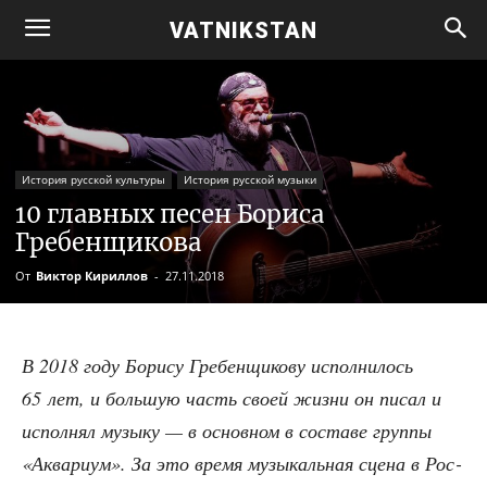
VATNIKSTAN
История русской культуры
История русской музыки
10 главных песен Бориса
Гребенщикова
От
Виктор Кириллов
-
27.11.2018
В 2018 году Бори­су Гре­бен­щи­ко­ву испол­ни­лось
65 лет, и боль­шую часть сво­ей жиз­ни он писал и
испол­нял музы­ку — в основ­ном в соста­ве груп­пы
«Аква­ри­ум». За это вре­мя музы­каль­ная сце­на в Рос­