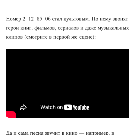
Номер 2−12−85−06 стал куль­то­вым. По нему зво­нят
герои книг, филь­мов, сери­а­лов и даже музы­каль­ных
кли­пов (смот­ри­те в пер­вой же сцене):
Да и сама пес­ня зву­чит в кино — напри­мер, в