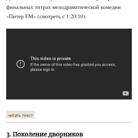
финаль­ных тит­рах мело­дра­ма­ти­че­ской коме­дии
«Питер FM» (смот­реть с 1:20:10):
читать текст
3. Поколение дворников