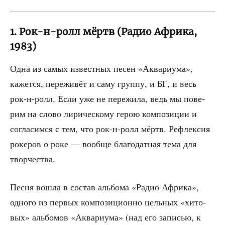
1. Рок-н-ролл мёртв (Радио Африка,
1983)
Одна из самых извест­ных песен «Аква­ри­ума»,
кажет­ся, пере­жи­вёт и саму груп­пу, и БГ, и весь
рок-н-ролл. Если уже не пере­жи­ла, ведь мы пове­
рим на сло­во лири­че­ско­му герою ком­по­зи­ции и
согла­сим­ся с тем, что рок-н-ролл мёртв. Рефлек­сия
роке­ров о роке — вооб­ще бла­го­дат­ная тема для
творчества.
Пес­ня вошла в состав аль­бо­ма «Радио Афри­ка»,
одно­го из пер­вых ком­по­зи­ци­он­но цель­ных «хито­
вых» аль­бо­мов «Аква­ри­ума» (над его запи­сью, к