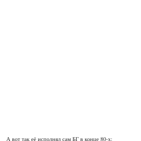
А вот так её испол­нял сам БГ в кон­це 80‑х: