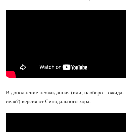
В допол­не­ние неожи­дан­ная (или, наобо­рот, ожи­да­
е­мая?) вер­сия от Сино­даль­но­го хора: