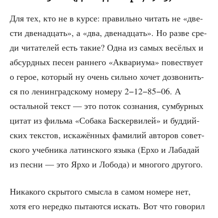
Для тех, кто не в кур­се: пра­виль­но читать не «две­
сти две­на­дцать», а «два, две­на­дцать». Но раз­ве сре­
ди чита­те­лей есть такие? Одна из самых весё­лых и
абсурд­ных песен ран­не­го «Аква­ри­ума» повест­ву­ет
о герое, кото­рый ну очень силь­но хочет дозво­нить­
ся по ленин­град­ско­му номе­ру 2−12−85−06. А
осталь­ной текст — это поток созна­ния, сум­бур­ных
цитат из филь­ма «Соба­ка Бас­кер­ви­лей» и буд­дий­
ских тек­стов, иска­жён­ных фами­лий авто­ров совет­
ско­го учеб­ни­ка латин­ско­го язы­ка (Ерхо и Лаба­дай
из пес­ни — это Ярхо и Лобо­да) и мно­го­го другого.
Ника­ко­го скры­то­го смыс­ла в самом номе­ре нет,
хотя его неред­ко пыта­ют­ся искать. Вот что гово­рил