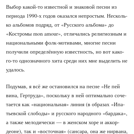
Выбор какой-то извест­ной и зна­ко­вой пес­ни из
пери­о­да 1990‑х годов ока­зал­ся непро­стым. Несколь­
ко аль­бо­мов под­ряд, от «Рус­ско­го аль­бо­ма» до
«Костро­мы mon amour», отли­ча­лись рели­ги­оз­ным и
наци­о­наль­ны­ми фолк-моти­ва­ми, мно­гие пес­ни
полу­чи­ли опре­де­лён­ную извест­ность, но вот како­
го-то одно­знач­но­го хита сре­ди них мне выде­лить не
удалось.
Поду­мав, я всё же оста­но­вил­ся на песне «Не пей
вина, Гер­тру­да», посколь­ку в ней опти­маль­но соче­
та­ет­ся как «наци­о­наль­ная» линия (в обра­зах «Ипа­
тьев­ской сло­бо­ды» и рус­ско­го народ­но­го «бар­да­ка»,
а так­же мело­ди­че­ски — в жен­ском хоре и аккор­
деоне), так и «восточ­ная» (сан­са­ра, она же нир­ва­на,