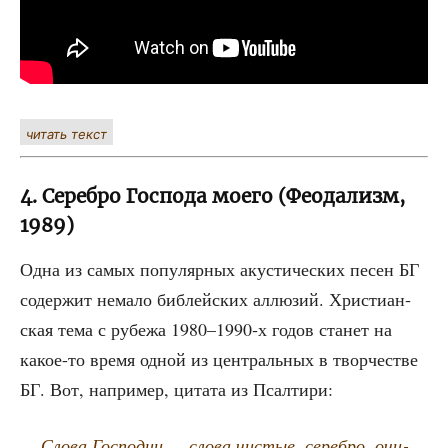
читать текст
4. Серебро Господа моего (Феодализм,
1989)
Одна из самых попу­ляр­ных аку­сти­че­ских песен БГ
содер­жит нема­ло биб­лей­ских аллю­зий. Хри­сти­ан­
ская тема с рубе­жа 1980–1990‑х годов ста­нет на
какое-то вре­мя одной из цен­траль­ных в твор­че­стве
БГ. Вот, напри­мер, цита­та из Псалтири:
Сло­ва Гос­под­ни — сло­ва чистые, сереб­ро, очи­