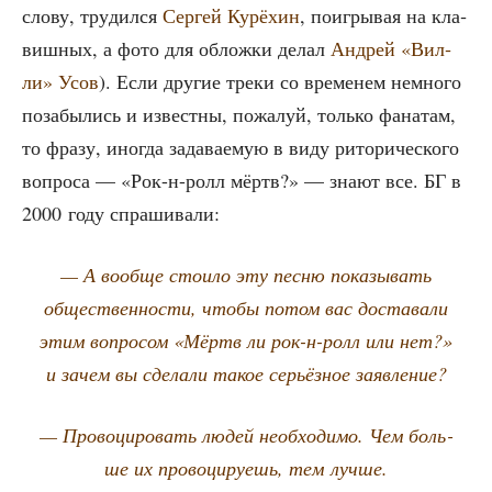
сло­ву, тру­дил­ся
Сер­гей Курё­хин
, поиг­ры­вая на кла­
виш­ных, а фото для облож­ки делал
Андрей «Вил­
ли» Усов
). Если дру­гие тре­ки со вре­ме­нем немно­го
поза­бы­лись и извест­ны, пожа­луй, толь­ко фана­там,
то фра­зу, ино­гда зада­ва­е­мую в виду рито­ри­че­ско­го
вопро­са — «Рок-н-ролл мёртв?» — зна­ют все. БГ в
2000 году спрашивали:
— А вооб­ще сто­и­ло эту пес­ню пока­зы­вать
обще­ствен­но­сти, что­бы потом вас доста­ва­ли
этим вопро­сом «Мёртв ли рок-н-ролл или нет?»
и зачем вы сде­ла­ли такое серьёз­ное заявление?
— Про­во­ци­ро­вать людей необ­хо­ди­мо. Чем боль­
ше их про­во­ци­ру­ешь, тем лучше.