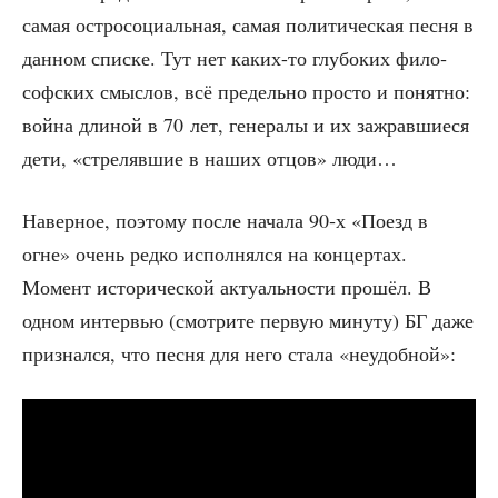
самая ост­ро­со­ци­аль­ная, самая поли­ти­че­ская пес­ня в
дан­ном спис­ке. Тут нет каких-то глу­бо­ких фило­
соф­ских смыс­лов, всё пре­дель­но про­сто и понят­но:
вой­на дли­ной в 70 лет, гене­ра­лы и их зажрав­ши­е­ся
дети, «стре­ляв­шие в наших отцов» люди…
Навер­ное, поэто­му после нача­ла 90‑х «Поезд в
огне» очень ред­ко испол­нял­ся на кон­цер­тах.
Момент исто­ри­че­ской акту­аль­но­сти про­шёл. В
одном интер­вью (смот­ри­те первую мину­ту) БГ даже
при­знал­ся, что пес­ня для него ста­ла «неудоб­ной»: