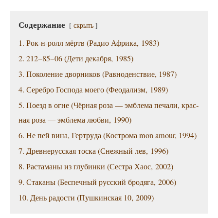
Содер­жа­ние
скрыть
1. Рок-н-ролл мёртв (Радио Афри­ка, 1983)
2. 212−85−06 (Дети декаб­ря, 1985)
3. Поко­ле­ние двор­ни­ков (Рав­но­ден­ствие, 1987)
4. Сереб­ро Гос­по­да мое­го (Фео­да­лизм, 1989)
5. Поезд в огне (Чёр­ная роза — эмбле­ма печа­ли, крас­
ная роза — эмбле­ма люб­ви, 1990)
6. Не пей вина, Гер­тру­да (Костро­ма mon amour, 1994)
7. Древ­не­рус­ская тос­ка (Снеж­ный лев, 1996)
8. Рас­та­ма­ны из глу­бин­ки (Сест­ра Хаос, 2002)
9. Ста­ка­ны (Бес­печ­ный рус­ский бро­дя­га, 2006)
10. День радо­сти (Пуш­кин­ская 10, 2009)