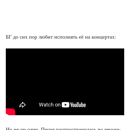
БГ до сих пор любит испол­нять её на концертах:
Но не он один. Пес­ня рас­про­стра­ни­лась во мно­же­