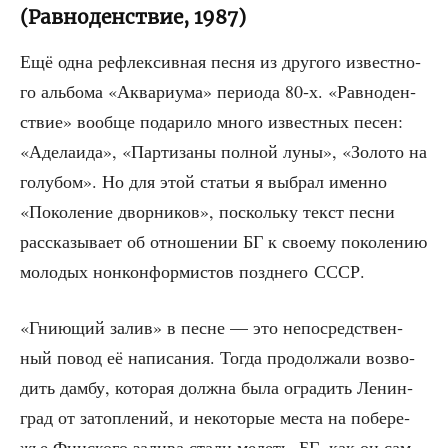
(Равноденствие, 1987)
Ещё одна рефлек­сив­ная пес­ня из дру­го­го извест­но­
го аль­бо­ма «Аква­ри­ума» пери­о­да 80‑х. «Рав­но­ден­
ствие» вооб­ще пода­ри­ло мно­го извест­ных песен:
«Аде­ла­и­да», «Пар­ти­за­ны пол­ной луны», «Золо­то на
голу­бом». Но для этой ста­тьи я выбрал имен­но
«Поко­ле­ние двор­ни­ков», посколь­ку текст пес­ни
рас­ска­зы­ва­ет об отно­ше­нии БГ к сво­е­му поко­ле­нию
моло­дых нон­кон­фор­ми­стов позд­не­го СССР.
«Гни­ю­щий залив» в песне — это непо­сред­ствен­
ный повод её напи­са­ния. Тогда про­дол­жа­ли воз­во­
дить дам­бу, кото­рая долж­на была огра­дить Ленин­
град от затоп­ле­ний, и неко­то­рые места на побе­ре­
жье Фин­ско­го зали­ва ста­ли мелеть. БГ, как он сам