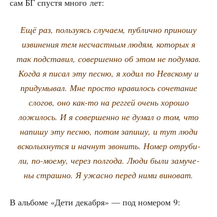
сам БГ спу­стя мно­го лет:
Ещё раз, поль­зу­ясь слу­ча­ем, пуб­лич­но при­но­шу
изви­не­ния тем несчаст­ным людям, кото­рых я
так под­ста­вил, совер­шен­но об этом не поду­мав.
Когда я писал эту пес­ню, я ходил по Нев­ско­му и
при­ду­мы­вал. Мне про­сто нра­ви­лось соче­та­ние
сло­гов, оно как-то на рег­гей очень хоро­шо
ложи­лось. И я совер­шен­но не думал о том, что
напи­шу эту пес­ню, потом запи­шу, и тут люди
вско­лых­нут­ся и нач­нут зво­нить. Номер отру­би­
ли, по-мое­му, через пол­го­да. Люди были заму­че­
ны страш­но. Я ужас­но перед ними виноват.
В аль­бо­ме «Дети декаб­ря» — под номе­ром 9: