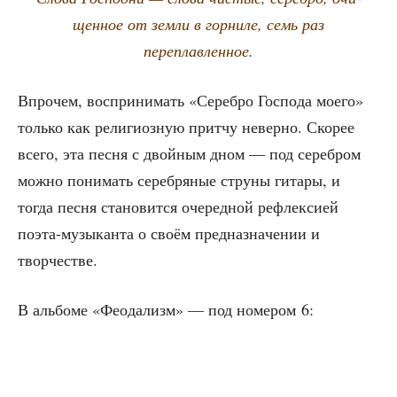
щен­ное от зем­ли в гор­ни­ле, семь раз
переплавленное.
Впро­чем, вос­при­ни­мать «Сереб­ро Гос­по­да мое­го»
толь­ко как рели­ги­оз­ную прит­чу невер­но. Ско­рее
все­го, эта пес­ня с двой­ным дном — под сереб­ром
мож­но пони­мать сереб­ря­ные стру­ны гита­ры, и
тогда пес­ня ста­но­вит­ся оче­ред­ной рефлек­си­ей
поэта-музы­кан­та о сво­ём пред­на­зна­че­нии и
творчестве.
В аль­бо­ме «Фео­да­лизм» — под номе­ром 6: