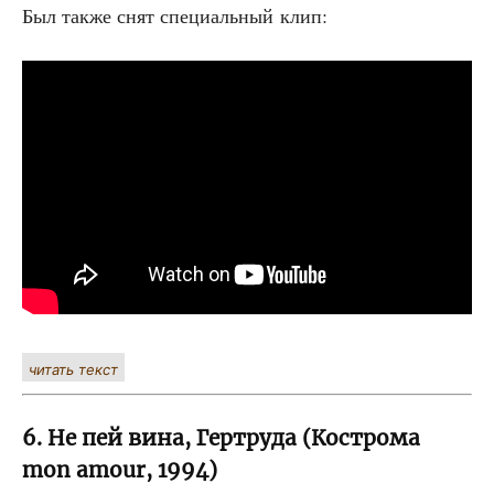
Был так­же снят спе­ци­аль­ный клип:
читать текст
6. Не пей вина, Гертруда (Кострома
mon amour, 1994)