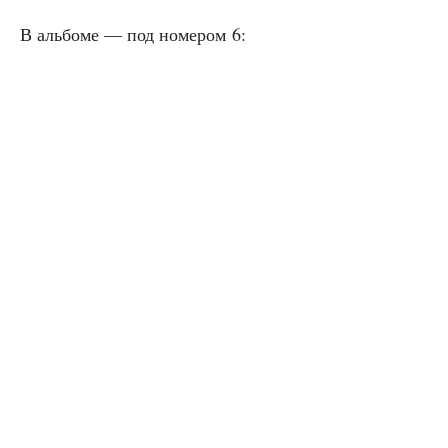
В аль­бо­ме — под номе­ром 6: