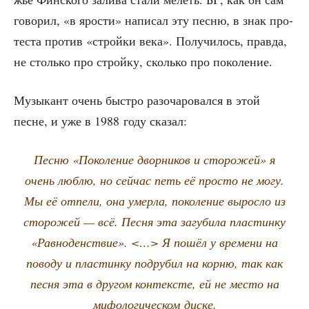
гово­рил, «в яро­сти» напи­сал эту пес­ню, в знак про­
те­ста про­тив «строй­ки века». Полу­чи­лось, прав­да,
не столь­ко про строй­ку, сколь­ко про поколение.
Музы­кант очень быст­ро разо­ча­ро­вал­ся в этой
песне, и уже в 1988 году сказал:
Пес­ню «Поко­ле­ние двор­ни­ков и сто­ро­жей» я
очень люб­лю, но сей­час петь её про­сто не могу.
Мы её отпе­ли, она умер­ла, поко­ле­ние вырос­ло из
сто­ро­жей — всё. Пес­ня эта загу­би­ла пла­стин­ку
«Рав­но­ден­ствие». <…> Я пошёл у вре­ме­ни на
пово­ду и пла­стин­ку под­ру­бил на кор­ню, так как
пес­ня эта в дру­гом кон­тек­сте, ей не место на
мифо­ло­ги­че­ском диске.