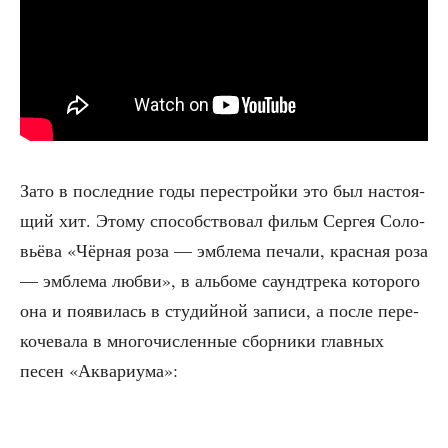
Зато в послед­ние годы пере­строй­ки это был насто­я­
щий хит. Это­му спо­соб­ство­вал фильм Сер­гея Соло­
вьё­ва «Чёр­ная роза — эмбле­ма печа­ли, крас­ная роза
— эмбле­ма люб­ви», в аль­бо­ме саунд­тре­ка кото­ро­го
она и появи­лась в сту­дий­ной запи­си, а после пере­
ко­че­ва­ла в мно­го­чис­лен­ные сбор­ни­ки глав­ных
песен «Аква­ри­ума»: