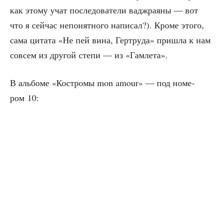
как это­му учат после­до­ва­те­ли вад­ж­ра­я­ны — вот
что я сей­час непо­нят­но­го напи­сал?). Кро­ме это­го,
сама цита­та «Не пей вина, Гер­тру­да» при­шла к нам
совсем из дру­гой сте­пи — из «Гам­ле­та».
В аль­бо­ме «Костро­мы mon amour» — под номе­
ром 10: