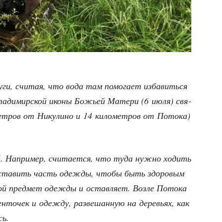
­ги, счи­тая, что вода там помо­га­ет изба­вить­ся
ла­ди­мир­ской ико­ны Божьей Мате­ри (6 июля) свя­
ет­ров от Нику­ли­но и 14 кило­мет­ров от Пото­ка)
 Напри­мер, счи­та­ет­ся, что туда нуж­но ходить
 оста­вить часть одеж­ды, что­бы быть здо­ро­вым
 пред­мет одеж­ды и остав­ля­ет. Воз­ле Пото­ка
­то­чек и одеж­ду, раз­ве­шан­ную на дере­вьях, как
сь.