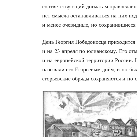
соот­вет­ству­ю­щий дог­ма­там пра­во­слав
нет смыс­ла оста­нав­ли­вать­ся на них по
и менее оче­вид­ные, но сохра­нив­ши­е­ся
День Геор­гия Побе­до­нос­ца при­хо­дит­ся 
и на 23 апре­ля по юли­ан­ско­му. Его отм
и на евро­пей­ской тер­ри­то­рии Рос­сии.
назы­ва­ли его Его­рье­вым днём, и он б
его­рьев­ские обря­ды сохра­ня­ют­ся и по 