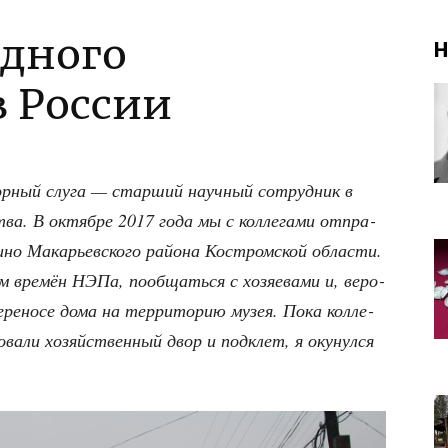
дного
Н
в России
ор­ный слу­га — стар­ший науч­ный сотруд­ник в
ства. В октяб­ре 2017 года мы с кол­ле­га­ми отпра­
и­но Мака­рьев­ско­го рай­о­на Костром­ской обла­сти.
вре­мён НЭПа, пооб­щать­ся с хозя­е­ва­ми и, веро­
ре­но­се дома на тер­ри­то­рию музея. Пока кол­ле­
­ва­ли хозяй­ствен­ный двор и под­клет, я оку­нул­ся