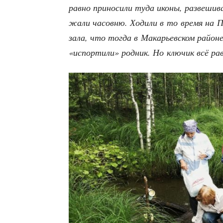
рав­но при­но­си­ли туда ико­ны, раз­ве­ши­
жа­ли часов­ню. Ходи­ли в то вре­мя на 
за­ла, что тогда в Мака­рьев­ском рай­оне
«испор­ти­ли» род­ник. Но клю­чик всё ра