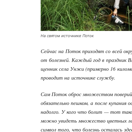
На свя­том источ­ни­ке Поток
Сей­час на Поток при­хо­дят со всей окру
от болез­ней. Каж­дый год в празд­ник В
щен­ник села Унжи (при­мер­но 16 кило­м
про­во­дит на источ­ни­ке службу.
Сам Поток оброс мно­же­ством пове­рий.
обя­за­тель­но пеш­ком, а после купа­ния
надол­го. У кого что болит — тот такой
мож­но уви­деть мно­же­ство цвет­ных лен
сим­вол того, что болезнь оста­лась зде