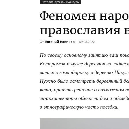
История русской культуры
Феномен наро
православия 
От
Евгений Новиков
-
09.08.2022
По сво­е­му основ­но­му заня­тию ваш пок
Костром­ском музее дере­вян­но­го зод­че­
ви­лись в коман­ди­ров­ку в дерев­ню Нику­л
Нуж­но было осмот­реть дере­вян­ный дом 
ят­но, при­нять реше­ние о воз­мож­ном пе
ги-архи­тек­то­ры обме­ря­ли дом и обсле­до
в этно­гра­фи­че­скую часть поездки.