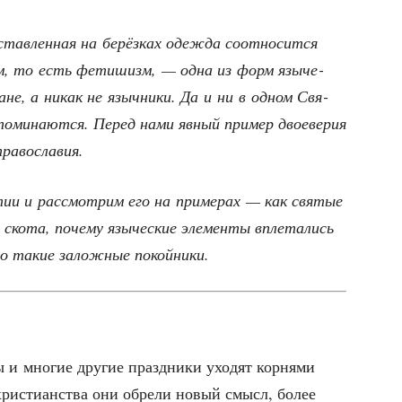
ав­лен­ная на берёз­ках одеж­да соот­но­сит­ся
­там, то есть фети­шизм, — одна из форм язы­че­
ане, а никак не языч­ни­ки. Да и ни в одном Свя­
о­ми­на­ют­ся. Перед нами явный при­мер двое­ве­рия
 православия.
ии и рас­смот­рим его на при­ме­рах — как свя­тые
о ско­та, поче­му язы­че­ские эле­мен­ты впле­та­лись
 кто такие залож­ные покойники.
 и мно­гие дру­гие празд­ни­ки ухо­дят кор­ня­ми
м хри­сти­ан­ства они обре­ли новый смысл, более