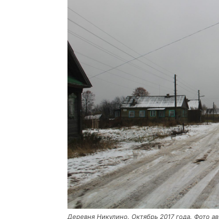
Дерев­ня Нику­ли­но. Октябрь 2017 года. Фото а