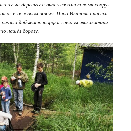
ва­ли их на дере­вьях и вновь сво­и­ми сила­ми соору­
Поток в основ­ном ночью. Нина Ива­нов­на рас­ска­
 нача­ли добы­вать торф и ков­шом экс­ка­ва­то­ра
в­но нашёл дорогу.