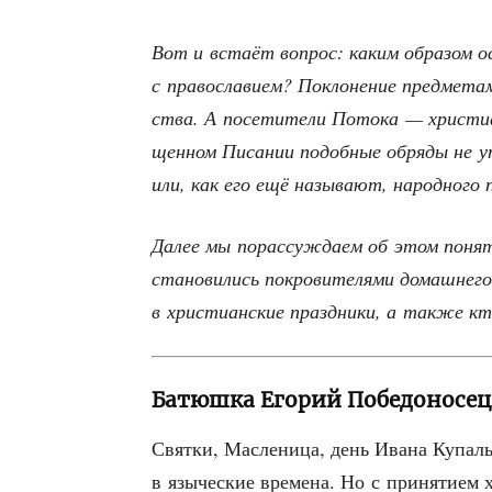
Вот и вста­ёт вопрос: каким обра­зом ост
с пра­во­сла­ви­ем? Покло­не­ние пред­ме
ства. А посе­ти­те­ли Пото­ка — хри­сти­
щен­ном Писа­нии подоб­ные обря­ды не уп
или, как его ещё назы­ва­ют, народ­но­го
Далее мы порас­суж­да­ем об этом поня­т
ста­но­ви­лись покро­ви­те­ля­ми домаш­не­г
в хри­сти­ан­ские празд­ни­ки, а так­же
Батюшка Егорий Победоносец
Свят­ки, Мас­ле­ни­ца, день Ива­на Купа­лы
в язы­че­ские вре­ме­на. Но с при­ня­ти­е