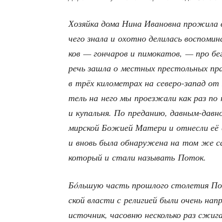
Хозяй­ка дома Нина Ива­нов­на про­жи­ла в
чего зна­ла и охот­но дели­лась вос­по­ми­н
ков — гон­ча­ров и пимо­ка­тов, — про бег
речь зашла о мест­ных пре­столь­ных празд
в трёх кило­мет­рах на севе­ро-запад от 
тель на него мы про­ез­жа­ли как раз по 
и купаль­ня. По пре­да­нию, дав­ным-дав­
мир­ской Божи­ей Мате­ри и отнес­ли её в 
и вновь была обна­ру­же­на на том же с
кото­рый и ста­ли назы­вать Поток.
Бóль­шую часть про­шло­го сто­ле­тия По
ской вла­сти с рели­ги­ей были очень на
источ­ник, часов­ню несколь­ко раз сжи­г