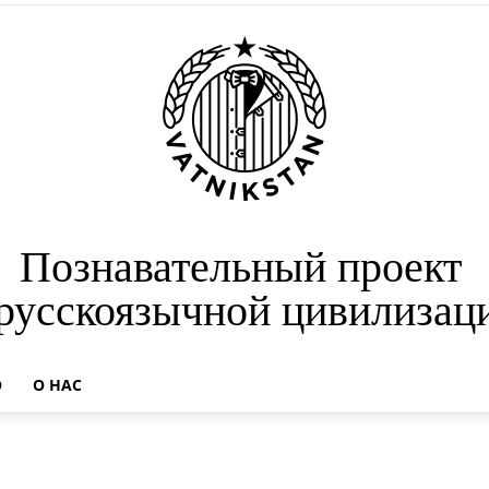
Познавательный проект
 русскоязычной цивилизац
О
О НАС