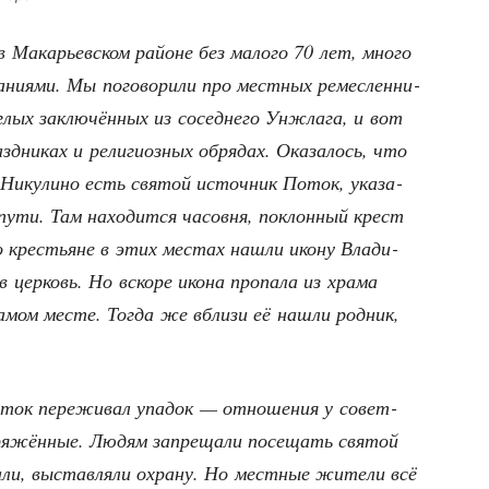
 Мака­рьев­ском рай­оне без мало­го 70 лет, мно­го
а­ни­я­ми. Мы пого­во­ри­ли про мест­ных ремес­лен­ни­
­лых заклю­чён­ных из сосед­не­го Унж­ла­га, и вот
­ни­ках и рели­ги­оз­ных обря­дах. Ока­за­лось, что
Нику­ли­но есть свя­той источ­ник Поток, ука­за­
пути. Там нахо­дит­ся часов­ня, поклон­ный крест
но кре­стьяне в этих местах нашли ико­ну Вла­ди­
цер­ковь. Но вско­ре ико­на про­па­ла из хра­ма
амом месте. Тогда же вбли­зи её нашли род­ник,
ток пере­жи­вал упа­док — отно­ше­ния у совет­
пря­жён­ные. Людям запре­ща­ли посе­щать свя­той
а­ли, выстав­ля­ли охра­ну. Но мест­ные жите­ли всё