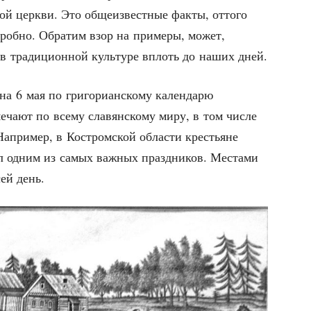
­ной церк­ви. Это обще­из­вест­ные фак­ты, отто­го
дроб­но. Обра­тим взор на при­ме­ры, может,
 в тра­ди­ци­он­ной куль­ту­ре вплоть до наших дней.
на 6 мая по гри­го­ри­ан­ско­му кален­да­рю
е­ча­ют по все­му сла­вян­ско­му миру, в том чис­ле
 Напри­мер, в Костром­ской обла­сти кре­стьяне
ыл одним из самых важ­ных празд­ни­ков. Места­ми
сей день.