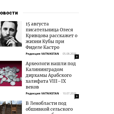
овости
15 августа
писательница Олеся
Кривцова расскажет о
жизни Кубы при
Фиделе Кастро
Редакция VATNIKSTAN
-
05.08.2026
0
Археологи нашли под
Калининградом
дирхамы Арабского
халифата VIII–IX
веков
Редакция VATNIKSTAN
-
10.07.2026
0
В Ленобласти под
обшивкой сельского