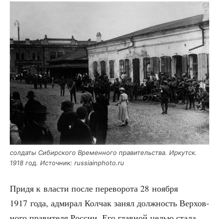
сол­да­ты Сибир­ско­го Вре­мен­но­го пра­ви­тель­ства. Иркутск.
1918 год. Источ­ник: russiainphoto.ru
При­дя к вла­сти после пере­во­ро­та 28 нояб­ря
1917 года, адми­рал Кол­чак занял долж­ность Вер­хов­
но­го пра­ви­те­ля Рос­сии. Его глав­ной целью ста­ла