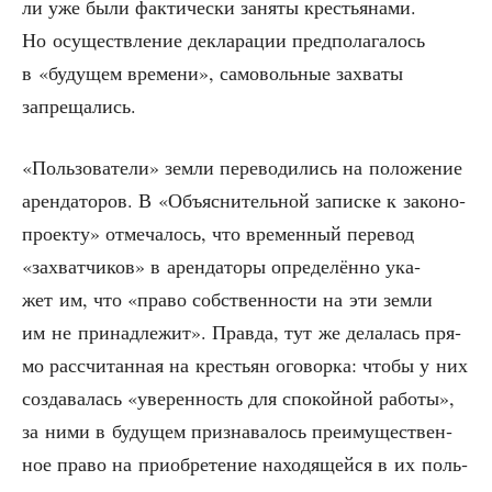
ли уже были фак­ти­че­ски заня­ты кре­стья­на­ми.
Но осу­ществ­ле­ние декла­ра­ции пред­по­ла­га­лось
в «буду­щем вре­ме­ни», само­воль­ные захва­ты
запрещались.
«Поль­зо­ва­те­ли» зем­ли пере­во­ди­лись на поло­же­ние
арен­да­то­ров. В «Объ­яс­ни­тель­ной запис­ке к зако­но­
про­ек­ту» отме­ча­лось, что вре­мен­ный пере­вод
«захват­чи­ков» в арен­да­то­ры опре­де­лён­но ука­
жет им, что «пра­во соб­ствен­но­сти на эти зем­ли
им не при­над­ле­жит». Прав­да, тут же дела­лась пря­
мо рас­счи­тан­ная на кре­стьян ого­вор­ка: что­бы у них
созда­ва­лась «уве­рен­ность для спо­кой­ной рабо­ты»,
за ними в буду­щем при­зна­ва­лось пре­иму­ще­ствен­
ное пра­во на при­об­ре­те­ние нахо­дя­щей­ся в их поль­