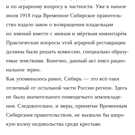
и по аграр­но­му вопро­су в част­но­сти. Уже в нача­ле
июля 1918 года Вре­мен­ное Сибир­ское пра­ви­тель­
ство изда­ло закон о воз­вра­ще­нии вла­дель­цам
их име­ний вме­сте с живым и мёрт­вым инвен­та­рём.
Прак­ти­че­ские вопро­сы этой аграр­ной рестав­ра­ции
долж­ны были решать комис­сии, спе­ци­аль­но обра­зу­
е­мые зем­ства­ми. Конеч­но, дан­ный акт имел раци­о­
наль­ное зерно.
Как упо­ми­на­лось ранее, Сибирь — это всё-таки
отлич­ный от осталь­ной части Рос­сии реги­он. Здесь
не было зна­чи­тель­но­го поме­щи­чье­го зем­ле­вла­де­
ния. Сле­до­ва­тель­но, и меры, при­ня­тые Вре­мен­ным
Сибир­ским пра­ви­тель­ством, не вызва­ли бы широ­
кую вол­ну недо­воль­ства сре­ди крестьян.