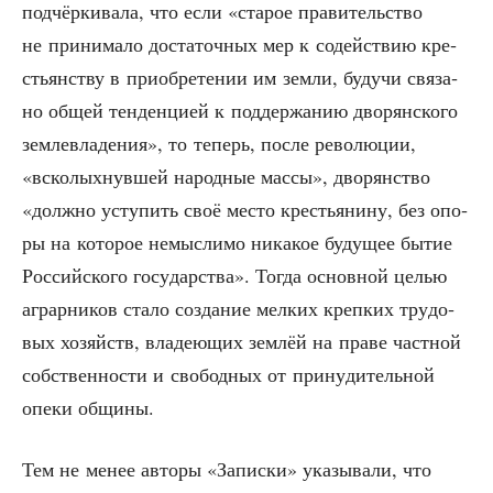
под­чёр­ки­ва­ла, что если «ста­рое пра­ви­тель­ство
не при­ни­ма­ло доста­точ­ных мер к содей­ствию кре­
стьян­ству в при­об­ре­те­нии им зем­ли, будучи свя­за­
но общей тен­ден­ци­ей к под­дер­жа­нию дво­рян­ско­го
зем­ле­вла­де­ния», то теперь, после рево­лю­ции,
«вско­лых­нув­шей народ­ные мас­сы», дво­рян­ство
«долж­но усту­пить своё место кре­стья­ни­ну, без опо­
ры на кото­рое немыс­ли­мо ника­кое буду­щее бытие
Рос­сий­ско­го госу­дар­ства». Тогда основ­ной целью
аграр­ни­ков ста­ло созда­ние мел­ких креп­ких тру­до­
вых хозяйств, вла­де­ю­щих зем­лёй на пра­ве част­ной
соб­ствен­но­сти и сво­бод­ных от при­ну­ди­тель­ной
опе­ки общины.
Тем не менее авто­ры «Запис­ки» ука­зы­ва­ли, что