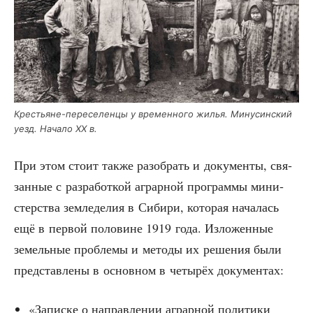
Кре­стьяне-пере­се­лен­цы у вре­мен­но­го жилья. Мину­син­ский
уезд. Нача­ло ХХ в.
При этом сто­ит так­же разо­брать и доку­мен­ты, свя­
зан­ные с раз­ра­бот­кой аграр­ной про­грам­мы мини­
стер­ства зем­ле­де­лия в Сиби­ри, кото­рая нача­лась
ещё в пер­вой поло­вине 1919 года. Изло­жен­ные
земель­ные про­бле­мы и мето­ды их реше­ния были
пред­став­ле­ны в основ­ном в четы­рёх документах:
«Запис­ке о направ­ле­нии аграр­ной поли­ти­ки