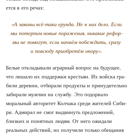
ет­ся в его речах:
«А зако­ны всё-таки ерун­да. Не в них дело. Если
мы потер­пим новые пора­же­ния, ника­кие рефор­
мы не помо­гут, если нач­нём побеж­дать, сра­зу
и повсю­ду при­об­ре­тём опору».
Белые откла­ды­ва­ли аграр­ный вопрос на буду­щее,
что лиша­ло их под­держ­ки кре­стьян. Их вой­ска гра­
би­ли дерев­ни, отби­ра­ли про­дук­ты и при­ну­ди­тель­но
заби­ра­ли муж­чин на служ­бу. Это подо­рва­ло
мораль­ный авто­ри­тет Кол­ча­ка сре­ди жите­лей Сиби­
ри. Адми­рал не смог выдви­нуть пред­ло­же­ний,
близ­ких и понят­ных людям. От него ожи­да­ли
реаль­ных дей­ствий, но полу­чи­ли толь­ко обе­ща­ния