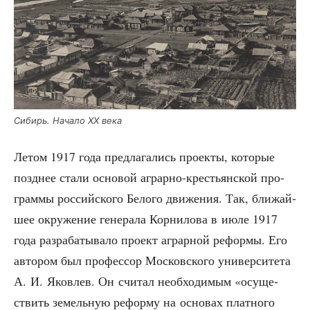
Сибирь. Нача­ло XX века
Летом 1917 года пред­ла­га­лись про­ек­ты, кото­рые
позд­нее ста­ли осно­вой аграр­но-кре­стьян­ской про­
грам­мы рос­сий­ско­го Бело­го дви­же­ния. Так, бли­жай­
шее окру­же­ние гене­ра­ла Кор­ни­ло­ва в июле 1917
года раз­ра­ба­ты­ва­ло про­ект аграр­ной рефор­мы. Его
авто­ром был про­фес­сор Мос­ков­ско­го уни­вер­си­те­та
А. И. Яко­влев. Он счи­тал необ­хо­ди­мым «осу­ще­
ствить земель­ную рефор­му на осно­вах плат­но­го