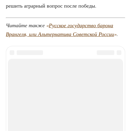
решить аграр­ный вопрос после победы.
Читай­те так­же
«
Рус­ское госу­дар­ство баро­на
Вран­ге­ля, или Аль­тер­на­ти­ва Совет­ской Рос­сии
»
.