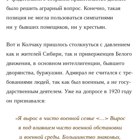
было решить аграр­ный вопрос. Конеч­но, такая
пози­ция не мог­ла поль­зо­вать­ся сим­па­ти­я­ми
ни у быв­ших поме­щи­ков, ни у крестьян.
Вот и Кол­ча­ку при­шлось столк­нуть­ся с дав­ле­ни­ем
как и жите­лей Сиби­ри, так и при­вер­жен­цев Бело­го
дви­же­ния, в основ­ном интел­ли­ген­ции, быв­ше­го
дво­рян­ства, бур­жу­а­зии. Адми­рал не счи­тал­ся с тре­
бо­ва­ни­я­ми людей, так как был воен­ным, а не госу­
дар­ствен­ным дея­те­лем. Уже на допро­се в 1920 году
он признавался:
«Я вырос в чисто воен­ной семье <…> Вырос
я под вли­я­ни­ем чисто воен­ной обста­нов­ки
и воен­ной сре­ды. Боль­шин­ство зна­ко­мых,