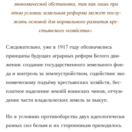
эко­но­ми­че­ской обста­нов­ки, так как лишь при
этом усло­вии земель­ная рефор­ма может послу­
жить осно­вой для нор­маль­но­го раз­ви­тия кре­
стьян­ско­го хозяйства».
Сле­до­ва­тель­но, уже в 1917 году обо­зна­чи­лись
прин­ци­пы буду­щих аграр­ных реформ Бело­го дви­
же­ния: созда­ние госу­дар­ствен­но­го земель­но­го фон­
да и кон­троль за зем­ле­устрой­ством, содей­ствие эко­
но­ми­че­ско­му подъ­ёму кре­стьян­ских хозяйств, бес­
плат­ное наде­ле­ние зем­лёй воин­ских чинов, отчуж­
де­ние части вла­дель­че­ских земель за выкуп.
Но в усло­ви­ях про­ти­во­бор­ства двух идео­ло­ги­че­ски
раз­ных сил белым и их сто­рон­ни­кам при­хо­ди­лось