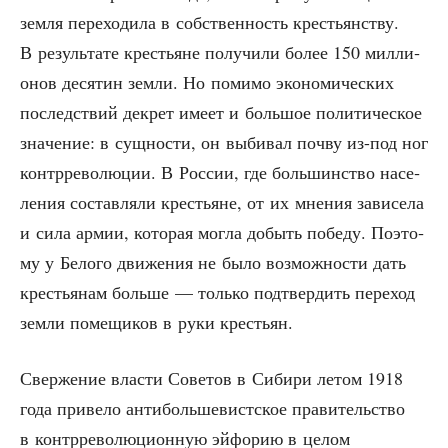
зем­ля пере­хо­ди­ла в соб­ствен­ность кре­стьян­ству.
В резуль­та­те кре­стьяне полу­чи­ли более 150 мил­ли­
о­нов деся­тин зем­ли. Но поми­мо эко­но­ми­че­ских
послед­ствий декрет име­ет и боль­шое поли­ти­че­ское
зна­че­ние: в сущ­но­сти, он выби­вал поч­ву из-под ног
контр­ре­во­лю­ции. В Рос­сии, где боль­шин­ство насе­
ле­ния состав­ля­ли кре­стьяне, от их мне­ния зави­се­ла
и сила армии, кото­рая мог­ла добыть побе­ду. Поэто­
му у Бело­го дви­же­ния не было воз­мож­но­сти дать
кре­стья­нам боль­ше — толь­ко под­твер­дить пере­ход
зем­ли поме­щи­ков в руки крестьян.
Свер­же­ние вла­сти Сове­тов в Сиби­ри летом 1918
года при­ве­ло анти­боль­ше­вист­ское пра­ви­тель­ство
в контр­ре­во­лю­ци­он­ную эйфо­рию в целом