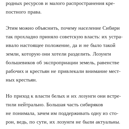
род­ных ресур­сов и мало­го рас­про­стра­не­ния кре­
пост­но­го права.
Этим мож­но объ­яс­нить, поче­му насе­ле­ние Сиби­ри
так про­хлад­но при­ня­ло совет­скую власть: их устра­
и­ва­ло насто­я­щее поло­же­ние, да и не было такой
зем­ли, кото­рую они хоте­ли раз­де­лить. Лозун­ги
боль­ше­ви­ков об экс­про­при­а­ции земель, равен­стве
рабо­чих и кре­стьян не при­вле­ка­ли вни­ма­ние мест­
ных крестьян.
Но при­ход к вла­сти белых и их лозун­ги они встре­
ти­ли ней­траль­но. Боль­шая часть сиби­ря­ков
не пони­ма­ла, зачем им под­дер­жи­вать одну из сто­
рон, ведь, по сути, их лозун­ги не были актуальны.