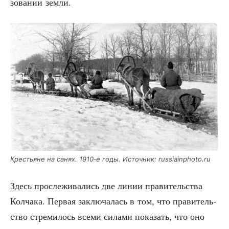
зо­ва­нии земли.
Кре­стьяне на санях. 1910‑е годы. Источ­ник: russiainphoto.ru
Здесь про­сле­жи­ва­лись две линии пра­ви­тель­ства
Кол­ча­ка. Пер­вая заклю­ча­лась в том, что пра­ви­тель­
ство стре­ми­лось все­ми сила­ми пока­зать, что оно