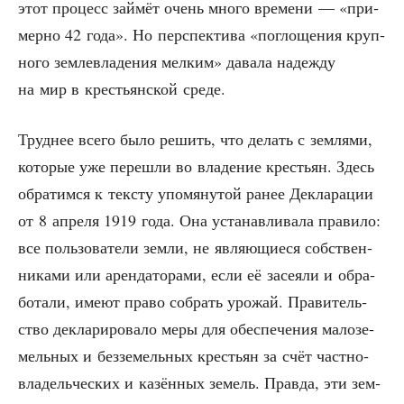
этот про­цесс зай­мёт очень мно­го вре­ме­ни — «при­
мер­но 42 года». Но пер­спек­ти­ва «погло­ще­ния круп­
но­го зем­ле­вла­де­ния мел­ким» дава­ла надеж­ду
на мир в кре­стьян­ской среде.
Труд­нее все­го было решить, что делать с зем­ля­ми,
кото­рые уже пере­шли во вла­де­ние кре­стьян. Здесь
обра­тим­ся к тек­сту упо­мя­ну­той ранее Декла­ра­ции
от 8 апре­ля 1919 года. Она уста­нав­ли­ва­ла пра­ви­ло:
все поль­зо­ва­те­ли зем­ли, не явля­ю­щи­е­ся соб­ствен­
ни­ка­ми или арен­да­то­ра­ми, если её засе­я­ли и обра­
бо­та­ли, име­ют пра­во собрать уро­жай. Пра­ви­тель­
ство декла­ри­ро­ва­ло меры для обес­пе­че­ния мало­зе­
мель­ных и без­зе­мель­ных кре­стьян за счёт част­но­
вла­дель­че­ских и казён­ных земель. Прав­да, эти зем­