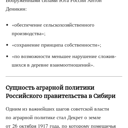
Воору­жён­ны­ми сила­ми Юга Рос­сии Антон
Деникин:
«обес­пе­че­ние сель­ско­хо­зяй­ствен­но­го
производства»;
«сохра­не­ние прин­ци­па собственности»;
«по воз­мож­но­сти мень­шее нару­ше­ние сло­жив­
ших­ся в деревне взаимоотношений».
Сущность аграрной политики
Российского правительства в Сибири
Одним из важ­ней­ших шагов совет­ской вла­сти
по аграр­ной поли­ти­ке стал Декрет о зем­ле
от 26 октяб­ря 1917 года, по кото­ро­му поме­щи­чья