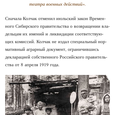
теат­ра воен­ных действий».
Сна­ча­ла Кол­чак отме­нил июль­ский закон Вре­мен­
но­го Сибир­ско­го пра­ви­тель­ства о воз­вра­ще­нии вла­
дель­цам их име­ний и лик­ви­да­ции соот­вет­ству­ю­
щих комис­сий. Кол­чак не издал спе­ци­аль­ный нор­
ма­тив­ный аграр­ный доку­мент, огра­ни­чив­шись
декла­ра­ци­ей соб­ствен­но­го Рос­сий­ско­го пра­ви­тель­
ства от 8 апре­ля 1919 года.