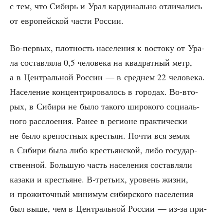
с тем, что Сибирь и Урал кар­ди­наль­но отли­ча­лись
от евро­пей­ской части России.
Во-пер­вых, плот­ность насе­ле­ния к восто­ку от Ура­
ла состав­ля­ла 0,5 чело­ве­ка на квад­рат­ный метр,
а в Цен­траль­ной Рос­сии — в сред­нем 22 чело­ве­ка.
Насе­ле­ние кон­цен­три­ро­ва­лось в горо­дах. Во-вто­
рых, в Сиби­ри не было тако­го широ­ко­го соци­аль­
но­го рас­сло­е­ния. Ранее в реги­оне прак­ти­че­ски
не было кре­пост­ных кре­стьян. Почти вся зем­ля
в Сиби­ри была либо кре­стьян­ской, либо госу­дар­
ствен­ной. Боль­шую часть насе­ле­ния состав­ля­ли
каза­ки и кре­стьяне. В‑третьих, уро­вень жиз­ни,
и про­жи­точ­ный мини­мум сибир­ско­го насе­ле­ния
был выше, чем в Цен­траль­ной Рос­сии — из-за при­