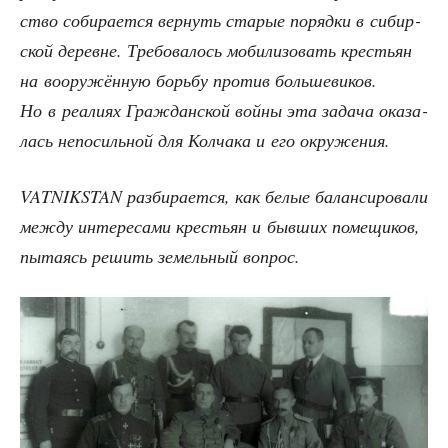
ство соби­ра­ет­ся вер­нуть ста­рые поряд­ки в сибир­
ской деревне. Тре­бо­ва­лось моби­ли­зо­вать кре­стьян
на воору­жён­ную борь­бу про­тив боль­ше­ви­ков.
Но в реа­ли­ях Граж­дан­ской вой­ны эта зада­ча ока­за­
лась непо­силь­ной для Кол­ча­ка и его окружения.
VATNIKSTAN раз­би­ра­ет­ся, как белые балан­си­ро­ва­ли
меж­ду инте­ре­са­ми кре­стьян и быв­ших поме­щи­ков,
пыта­ясь решить земель­ный вопрос.