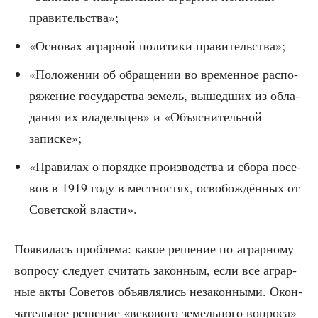
правительства»;
«Осно­вах аграр­ной поли­ти­ки правительства»;
«Поло­же­нии об обра­ще­нии во вре­мен­ное рас­по­
ря­же­ние госу­дар­ства земель, вышед­ших из обла­
да­ния их вла­дель­цев» и «Объ­яс­ни­тель­ной
записке»;
«Пра­ви­лах о поряд­ке про­из­вод­ства и сбо­ра посе­
вов в 1919 году в мест­но­стях, осво­бож­дён­ных от
Совет­ской власти».
Появи­лась про­бле­ма: какое реше­ние по аграр­но­му
вопро­су сле­ду­ет счи­тать закон­ным, если все аграр­
ные акты Сове­тов объ­яв­ля­лись неза­кон­ны­ми. Окон­
ча­тель­ное реше­ние «веко­во­го земель­но­го вопро­са»