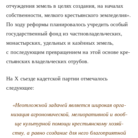
отчуж­де­ния земель в целях созда­ния, на нача­лах
соб­ствен­но­сти, мел­ко­го кре­стьян­ско­го зем­ле­де­лия».
По ходу рефор­мы пла­ни­ро­ва­лось учре­дить осо­бый
госу­дар­ствен­ный фонд из част­но­вла­дель­че­ских,
мона­стыр­ских, удель­ных и казён­ных земель,
с после­ду­ю­щим пре­вра­ще­ни­ем на этой осно­ве кре­
стьян­ских вла­дель­че­ских отрубов.
На Х съез­де кадет­ской пар­тии отме­ча­лось
следующее:
«Неот­лож­ной зада­чей явля­ет­ся широ­кая орга­
ни­за­ция агро­но­ми­че­ской, мели­о­ра­тив­ной и вооб­
ще куль­тур­ной помо­щи кре­стьян­ско­му хозяй­
ству, а рав­но созда­ние для него бла­го­при­ят­ной