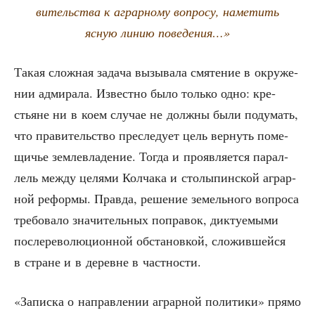
ви­тель­ства к аграр­но­му вопро­су, наме­тить
ясную линию поведения…»
Такая слож­ная зада­ча вызы­ва­ла смя­те­ние в окру­же­
нии адми­ра­ла. Извест­но было толь­ко одно: кре­
стьяне ни в коем слу­чае не долж­ны были поду­мать,
что пра­ви­тель­ство пре­сле­ду­ет цель вер­нуть поме­
щи­чье зем­ле­вла­де­ние. Тогда и про­яв­ля­ет­ся парал­
лель меж­ду целя­ми Кол­ча­ка и сто­лы­пин­ской аграр­
ной рефор­мы. Прав­да, реше­ние земель­но­го вопро­са
тре­бо­ва­ло зна­чи­тель­ных попра­вок, дик­ту­е­мы­ми
после­ре­во­лю­ци­он­ной обста­нов­кой, сло­жив­шей­ся
в стране и в деревне в частности.
«Запис­ка о направ­ле­нии аграр­ной поли­ти­ки» пря­мо