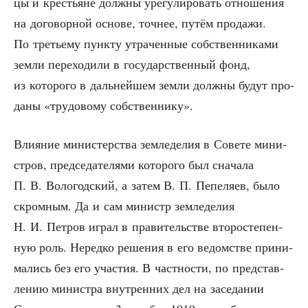
цы и кре­стьяне долж­ны уре­гу­ли­ро­вать отно­ше­ния
на дого­вор­ной осно­ве, точ­нее, путём про­да­жи.
По тре­тье­му пунк­ту утра­чен­ные соб­ствен­ни­ка­ми
зем­ли пере­хо­ди­ли в госу­дар­ствен­ный фонд,
из кото­ро­го в даль­ней­шем зем­ли долж­ны будут про­
да­ны «тру­до­во­му собственнику».
Вли­я­ние мини­стер­ства зем­ле­де­лия в Сове­те мини­
стров, пред­се­да­те­ля­ми кото­ро­го был сна­ча­ла
П. В. Воло­год­ский, а затем В. П. Пепе­ля­ев, было
скром­ным. Да и сам министр зем­ле­де­лия
Н. И. Пет­ров играл в пра­ви­тель­стве вто­ро­сте­пен­
ную роль. Неред­ко реше­ния в его ведом­стве при­ни­
ма­лись без его уча­стия. В част­но­сти, по пред­став­
ле­нию мини­стра внут­рен­них дел на засе­да­нии