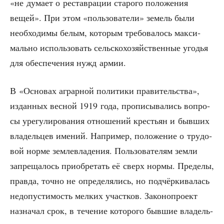
«не дума­ет о рестав­ра­ции ста­ро­го поло­же­ния
вещей». При этом «поль­зо­ва­те­ли» земель были
необ­хо­ди­мы белым, кото­рым тре­бо­ва­лось мак­си­
маль­но исполь­зо­вать сель­ско­хо­зяй­ствен­ные уго­дья
для обес­пе­че­ния нужд армии.
В «Осно­вах аграр­ной поли­ти­ки пра­ви­тель­ства»,
издан­ных вес­ной 1919 года, про­пи­сы­ва­лись вопро­
сы уре­гу­ли­ро­ва­ния отно­ше­ний кре­стьян и быв­ших
вла­дель­цев име­ний. Напри­мер, поло­же­ние о тру­до­
вой нор­ме зем­ле­вла­де­ния. Поль­зо­ва­те­лям зем­ли
запре­ща­лось при­об­ре­тать её сверх нор­мы. Пре­де­лы,
прав­да, точ­но не опре­де­ля­лись, но под­чёр­ки­ва­лась
недо­пу­сти­мость мел­ких участ­ков. Зако­но­про­ект
назна­чал срок, в тече­ние кото­ро­го быв­шие вла­дель­