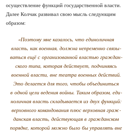
осу­ществ­ле­ние функ­ций госу­дар­ствен­ной вла­сти.
Далее Кол­чак раз­ви­вал свою мысль сле­ду­ю­щим
образом:
«Поэто­му мне каза­лось, что еди­но­лич­ная
власть, как воен­ная, долж­на непре­мен­но свя­зы­
вать­ся ещё с орга­ни­зо­ван­ной вла­стью граж­дан­
ско­го типа, кото­рая дей­ству­ет, под­чи­ня­ясь
воен­ной вла­сти, вне теат­ра воен­ных дей­ствий.
Это дела­ет­ся для того, что­бы объ­еди­нить­ся
в одной цели веде­ния вой­ны. Таким обра­зом, еди­
но­лич­ная власть скла­ды­ва­ет­ся из двух функ­ций:
вер­хов­но­го коман­до­ва­ния плюс вер­хов­ная граж­
дан­ская власть, дей­ству­ю­щая в граж­дан­ском
поряд­ке, кото­рой мож­но было бы управ­лять вне