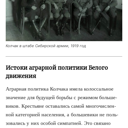
Кол­чак в шта­бе Сибир­ской армии, 1919 год
Истоки аграрной политики Белого
движения
Аграр­ная поли­ти­ка Кол­ча­ка име­ла колос­саль­ное
зна­че­ние для буду­щей борь­бы с режи­мом боль­ше­
ви­ков. Кре­стьяне оста­ва­лись самой мно­го­чис­лен­
ной кате­го­ри­ей насе­ле­ния, а боль­ше­ви­ки не поль­
зо­ва­лись у них осо­бой сим­па­ти­ей. Это свя­за­но