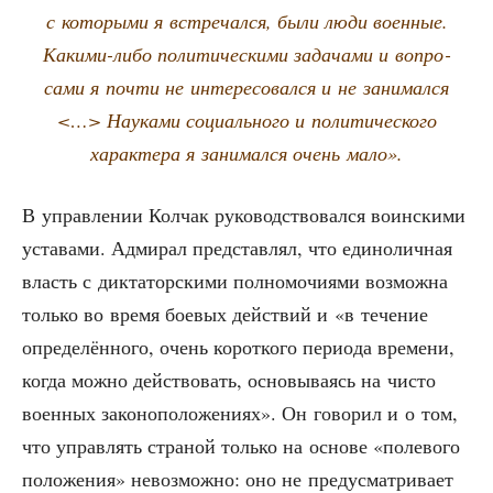
с кото­ры­ми я встре­чал­ся, были люди воен­ные.
Каки­ми-либо поли­ти­че­ски­ми зада­ча­ми и вопро­
са­ми я почти не инте­ре­со­вал­ся и не зани­мал­ся
<…> Нау­ка­ми соци­аль­но­го и поли­ти­че­ско­го
харак­те­ра я зани­мал­ся очень мало».
В управ­ле­нии Кол­чак руко­вод­ство­вал­ся воин­ски­ми
уста­ва­ми. Адми­рал пред­став­лял, что еди­но­лич­ная
власть с дик­та­тор­ски­ми пол­но­мо­чи­я­ми воз­мож­на
толь­ко во вре­мя бое­вых дей­ствий и «в тече­ние
опре­де­лён­но­го, очень корот­ко­го пери­о­да вре­ме­ни,
когда мож­но дей­ство­вать, осно­вы­ва­ясь на чисто
воен­ных зако­но­по­ло­же­ни­ях». Он гово­рил и о том,
что управ­лять стра­ной толь­ко на осно­ве «поле­во­го
поло­же­ния» невоз­мож­но: оно не преду­смат­ри­ва­ет