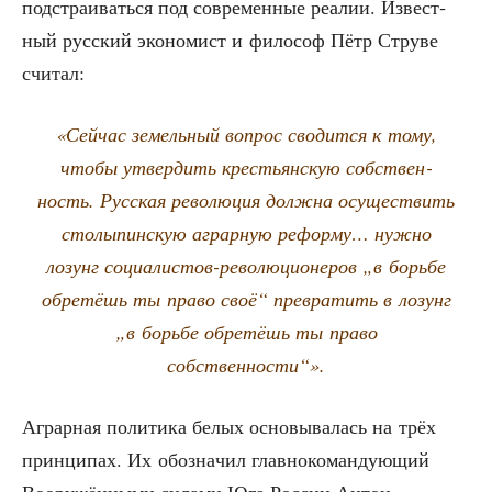
под­стра­и­вать­ся под совре­мен­ные реа­лии. Извест­
ный рус­ский эко­но­мист и фило­соф Пётр Стру­ве
считал:
«Сей­час земель­ный вопрос сво­дит­ся к тому,
что­бы утвер­дить кре­стьян­скую соб­ствен­
ность. Рус­ская рево­лю­ция долж­на осу­ще­ствить
сто­лы­пин­скую аграр­ную рефор­му… нуж­но
лозунг соци­а­ли­стов-рево­лю­ци­о­не­ров „в борь­бе
обре­тёшь ты пра­во своё“ пре­вра­тить в лозунг
„в борь­бе обре­тёшь ты пра­во
собственности“».
Аграр­ная поли­ти­ка белых осно­вы­ва­лась на трёх
прин­ци­пах. Их обо­зна­чил глав­но­ко­ман­ду­ю­щий