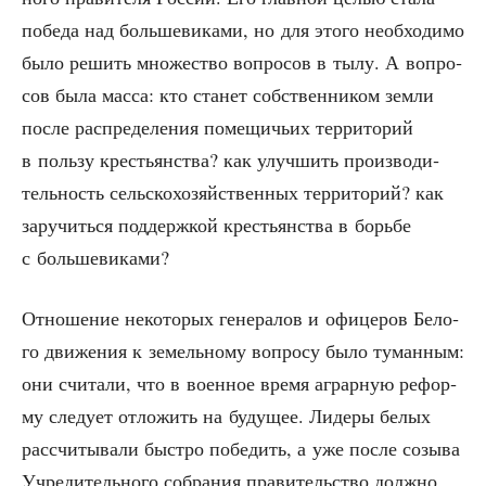
побе­да над боль­ше­ви­ка­ми, но для это­го необ­хо­ди­мо
было решить мно­же­ство вопро­сов в тылу. А вопро­
сов была мас­са: кто ста­нет соб­ствен­ни­ком зем­ли
после рас­пре­де­ле­ния поме­щи­чьих тер­ри­то­рий
в поль­зу кре­стьян­ства? как улуч­шить про­из­во­ди­
тель­ность сель­ско­хо­зяй­ствен­ных тер­ри­то­рий? как
зару­чить­ся под­держ­кой кре­стьян­ства в борь­бе
с большевиками?
Отно­ше­ние неко­то­рых гене­ра­лов и офи­це­ров Бело­
го дви­же­ния к земель­но­му вопро­су было туман­ным:
они счи­та­ли, что в воен­ное вре­мя аграр­ную рефор­
му сле­ду­ет отло­жить на буду­щее. Лиде­ры белых
рас­счи­ты­ва­ли быст­ро побе­дить, а уже после созы­ва
Учре­ди­тель­но­го собра­ния пра­ви­тель­ство долж­но