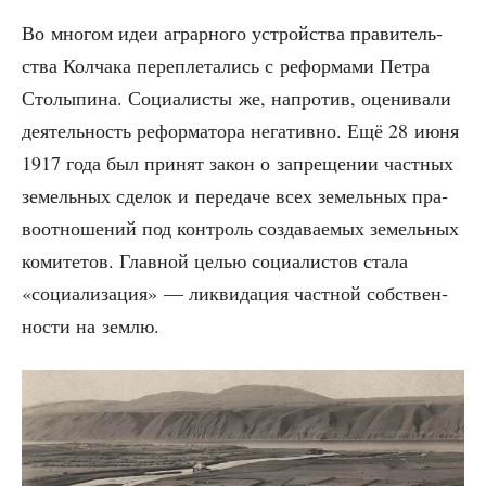
Во мно­гом идеи аграр­но­го устрой­ства пра­ви­тель­
ства Кол­ча­ка пере­пле­та­лись с рефор­ма­ми Пет­ра
Сто­лы­пи­на. Соци­а­ли­сты же, напро­тив, оце­ни­ва­ли
дея­тель­ность рефор­ма­то­ра нега­тив­но. Ещё 28 июня
1917 года был при­нят закон о запре­ще­нии част­ных
земель­ных сде­лок и пере­да­че всех земель­ных пра­
во­от­но­ше­ний под кон­троль созда­ва­е­мых земель­ных
коми­те­тов. Глав­ной целью соци­а­ли­стов ста­ла
«соци­а­ли­за­ция» — лик­ви­да­ция част­ной соб­ствен­
но­сти на землю.