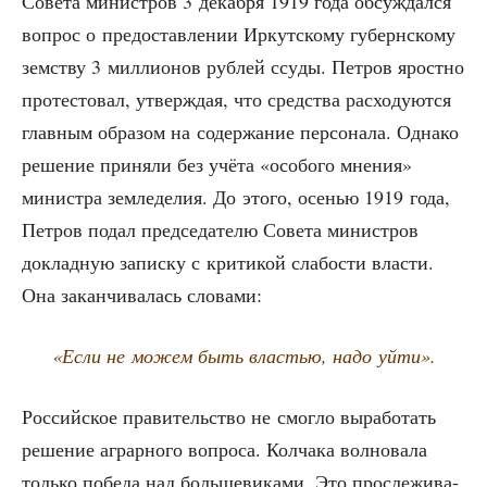
Сове­та мини­стров 3 декаб­ря 1919 года обсуж­дал­ся
вопрос о предо­став­ле­нии Иркут­ско­му губерн­ско­му
зем­ству 3 мил­ли­о­нов руб­лей ссу­ды. Пет­ров ярост­но
про­те­сто­вал, утвер­ждая, что сред­ства рас­хо­ду­ют­ся
глав­ным обра­зом на содер­жа­ние пер­со­на­ла. Одна­ко
реше­ние при­ня­ли без учё­та «осо­бо­го мне­ния»
мини­стра зем­ле­де­лия. До это­го, осе­нью 1919 года,
Пет­ров подал пред­се­да­те­лю Сове­та мини­стров
доклад­ную запис­ку с кри­ти­кой сла­бо­сти вла­сти.
Она закан­чи­ва­лась словами:
«Если не можем быть вла­стью, надо уйти».
Рос­сий­ское пра­ви­тель­ство не смог­ло выра­бо­тать
реше­ние аграр­но­го вопро­са. Кол­ча­ка вол­но­ва­ла
толь­ко побе­да над боль­ше­ви­ка­ми. Это про­сле­жи­ва­