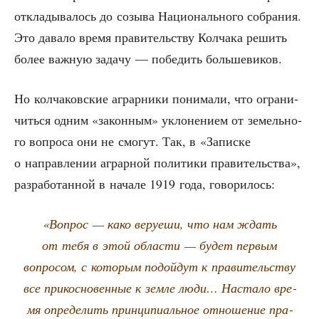
откла­ды­ва­лось до созы­ва Наци­о­наль­но­го собра­ния.
Это дава­ло вре­мя пра­ви­тель­ству Кол­ча­ка решить
более важ­ную зада­чу — побе­дить большевиков.
Но кол­ча­ков­ские аграр­ни­ки пони­ма­ли, что огра­ни­
чить­ся одним «закон­ным» укло­не­ни­ем от земель­но­
го вопро­са они не смо­гут. Так, в «Запис­ке
о направ­ле­нии аграр­ной поли­ти­ки пра­ви­тель­ства»,
раз­ра­бо­тан­ной в нача­ле 1919 года, говорилось:
«Вопрос — како веру­е­ши, что нам ждать
от тебя в этой обла­сти — будет пер­вым
вопро­сом, с кото­рым подой­дут к пра­ви­тель­ству
все при­кос­но­вен­ные к зем­ле люди… Наста­ло вре­
мя опре­де­лить прин­ци­пи­аль­ное отно­ше­ние пра­