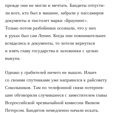
преж­де они не мог­ли и меч­тать. Бан­ди­ты отпу­сти­
ли всех, кто был в машине, забра­ли у пас­са­жи­ров
доку­мен­ты и писто­лет мар­ки «Бра­у­нинг».
Толь­ко потом раз­бой­ни­ки осо­зна­ли, что у них
в руках был сам Ленин. Когда они повни­ма­тель­нее
вгля­де­лись в доку­мен­ты, то хоте­ли вер­нуть­ся
и взять гла­ву госу­дар­ства в залож­ни­ки с целью
выкупа.
Одна­ко у гра­би­те­лей ниче­го не вышло. Ильич
со сво­и­ми спут­ни­ка­ми уже напра­вил­ся к рай­со­ве­ту
Соколь­ни­ков. Там по теле­фон­ной свя­зи потер­пев­
шие обго­во­ри­ли слу­чив­ше­е­ся с заме­сти­те­лем гла­вы
Все­рос­сий­ской чрез­вы­чай­ной комис­сии Яко­вом
Петер­сом. Бан­ди­тов немед­лен­но нача­ли искать.