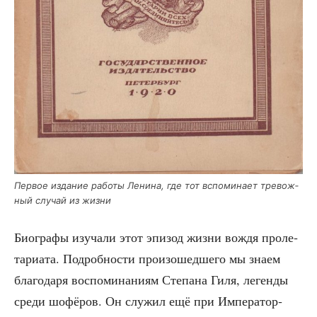
Пер­вое изда­ние рабо­ты Лени­на, где тот вспо­ми­на­ет тре­вож­
ный слу­чай из жизни
Био­гра­фы изу­ча­ли этот эпи­зод жиз­ни вождя про­ле­
та­ри­а­та. Подроб­но­сти про­изо­шед­ше­го мы зна­ем
бла­го­да­ря вос­по­ми­на­ни­ям Сте­па­на Гиля, леген­ды
сре­ди шофё­ров. Он слу­жил ещё при Импе­ра­тор­