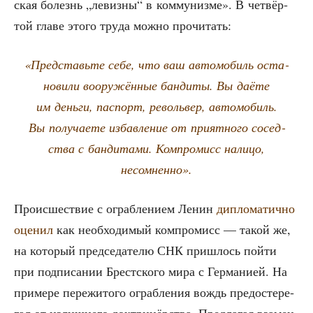
ская болезнь „левиз­ны“ в ком­му­низ­ме». В чет­вёр­
той гла­ве это­го тру­да мож­но прочитать:
«Пред­ставь­те себе, что ваш авто­мо­биль оста­
но­ви­ли воору­жён­ные бан­ди­ты. Вы даё­те
им день­ги, пас­порт, револь­вер, авто­мо­биль.
Вы полу­ча­е­те избав­ле­ние от при­ят­но­го сосед­
ства с бан­ди­та­ми. Ком­про­мисс нали­цо,
несомненно».
Про­ис­ше­ствие с ограб­ле­ни­ем Ленин
дипло­ма­тич­но
оце­нил
как необ­хо­ди­мый ком­про­мисс — такой же,
на кото­рый пред­се­да­те­лю СНК при­шлось пой­ти
при под­пи­са­нии Брест­ско­го мира с Гер­ма­ни­ей. На
при­ме­ре пере­жи­то­го ограб­ле­ния вождь предо­сте­ре­