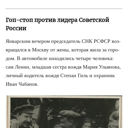
Гоп-стоп против лидера Советской
России
Январ­ским вече­ром пред­се­да­тель СНК РСФСР воз­
вра­щал­ся в Моск­ву от жены, кото­рая жила за горо­
дом. В авто­мо­би­ле нахо­ди­лись четы­ре чело­ве­ка:
сам Ленин, млад­шая сест­ра вождя Мария Улья­но­ва,
лич­ный води­тель вождя Сте­пан Гиль и охран­ник
Иван Чабанов.