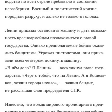
вод­ство по всей стране пре­бы­ва­ло в состо­я­нии
нераз­бе­ри­хи. Воен­ный и поли­ти­че­ский кри­зис
поро­ди­ли раз­ру­ху, и дале­ко не толь­ко в головах.
Ленин при­ка­зал оста­но­вить маши­ну и дать воз­мож­
ность крас­но­ар­мей­цам позна­ко­мить­ся с гла­вой
госу­дар­ства. Одна­ко пред­по­ла­га­е­мые бой­цы ока­за­
лись бан­ди­та­ми. Угро­жая писто­ле­та­ми, они при­ка­
за­ли всем чет­ве­рым поки­нуть машину.
«В чём дело? Я Ленин», — вос­клик­нул гла­ва госу­
дар­ства. «Чёрт с тобой, что ты Левин. А я Кошель­
ков, хозя­ин горо­да ночью», — заявил бан­дит,
не рас­слы­шав слов пред­се­да­те­ля СНК.
Извест­но, что вождь миро­во­го про­ле­та­ри­а­та пред­
по­чи­тал пере­дви­гать­ся на бри­тан­ском авто­мо­би­ле