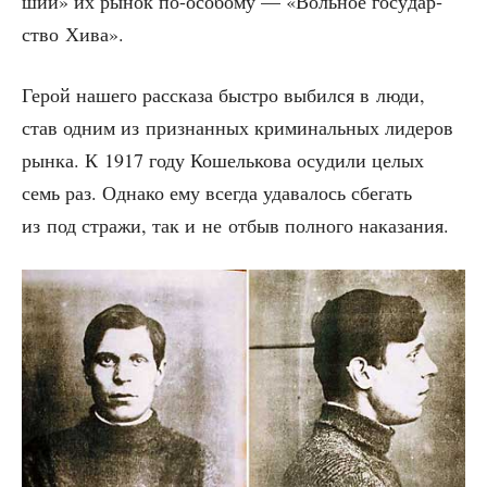
ший» их рынок по-осо­бо­му — «Воль­ное госу­дар­
ство Хива».
Герой наше­го рас­ска­за быст­ро выбил­ся в люди,
став одним из при­знан­ных кри­ми­наль­ных лиде­ров
рын­ка. К 1917 году Кошель­ко­ва осу­ди­ли целых
семь раз. Одна­ко ему все­гда уда­ва­лось сбе­гать
из под стра­жи, так и не отбыв пол­но­го наказания.