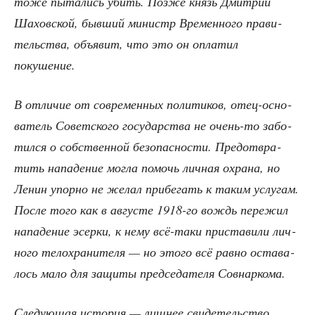
тоже пыта­лись убить. Поз­же князь Дмит­рий
Шахов­ской, быв­ший министр Вре­мен­но­го пра­ви­
тель­ства, объ­явит, что это он опла­тил
покушение.
В отли­чие от совре­мен­ных поли­ти­ков, отец-осно­
ва­тель Совет­ско­го госу­дар­ства не очень-то забо­
тил­ся о соб­ствен­ной без­опас­но­сти. Предот­вра­
тить напа­де­ние мог­ла помочь лич­ная охра­на, но
Ленин упор­но не желал при­бе­гать к таким услу­гам.
После того как в авгу­сте 1918-го вождь пере­жил
напа­де­ние эсер­ки, к нему всё-таки при­ста­ви­ли лич­
но­го тело­хра­ни­те­ля — но это­го всё рав­но оста­ва­
лось мало для защи­ты пред­се­да­те­ля Совнаркома.
Сле­ду­ю­щая исто­рия — лиш­нее сви­де­тель­ство