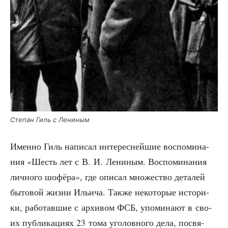
Сте­пан Гиль с Лениным
Имен­но Гиль напи­сал инте­рес­ней­шие вос­по­ми­на­
ния «Шесть лет с В. И. Лени­ным. Вос­по­ми­на­ния
лич­но­го шофё­ра», где опи­сал мно­же­ство дета­лей
быто­вой жиз­ни Ильи­ча. Так­же неко­то­рые исто­ри­
ки, рабо­тав­шие с архи­вом ФСБ, упо­ми­на­ют в сво­
их пуб­ли­ка­ци­ях 23 тома уго­лов­но­го дела, посвя­