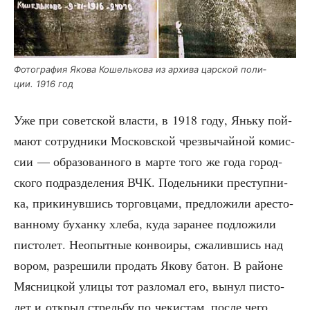
Фото­гра­фия Яко­ва Кошель­ко­ва из архи­ва цар­ской поли­
ции. 1916 год
Уже при совет­ской вла­сти, в 1918 году, Янь­ку пой­
ма­ют сотруд­ни­ки Мос­ков­ской чрез­вы­чай­ной комис­
сии — обра­зо­ван­но­го в мар­те того же года город­
ско­го под­раз­де­ле­ния ВЧК. Подель­ни­ки пре­ступ­ни­
ка, при­ки­нув­шись тор­гов­ца­ми, пред­ло­жи­ли аре­сто­
ван­но­му бухан­ку хле­ба, куда зара­нее под­ло­жи­ли
писто­лет. Неопыт­ные кон­во­и­ры, сжа­лив­шись над
вором, раз­ре­ши­ли про­дать Яко­ву батон. В рай­оне
Мяс­ниц­кой ули­цы тот раз­ло­мал его, вынул писто­
лет и открыл стрель­бу по чеки­стам, после чего