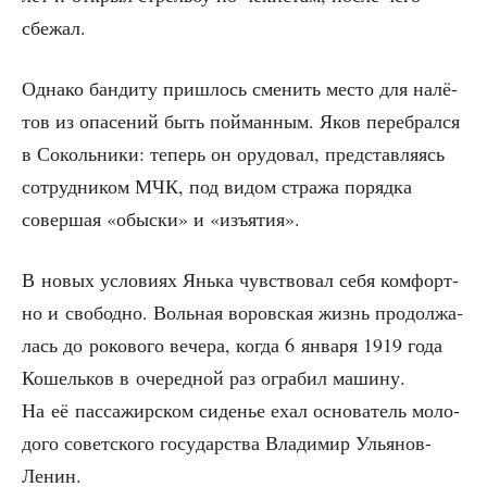
сбежал.
Одна­ко бан­ди­ту при­шлось сме­нить место для налё­
тов из опа­се­ний быть пой­ман­ным. Яков пере­брал­ся
в Соколь­ни­ки: теперь он ору­до­вал, пред­став­ля­ясь
сотруд­ни­ком МЧК, под видом стра­жа поряд­ка
совер­шая «обыс­ки» и «изъ­я­тия».
В новых усло­ви­ях Янь­ка чув­ство­вал себя ком­форт­
но и сво­бод­но. Воль­ная воров­ская жизнь про­дол­жа­
лась до роко­во­го вече­ра, когда 6 янва­ря 1919 года
Кошель­ков в оче­ред­ной раз огра­бил маши­ну.
На её пас­са­жир­ском сиде­нье ехал осно­ва­тель моло­
до­го совет­ско­го госу­дар­ства Вла­ди­мир Ульянов-
Ленин.