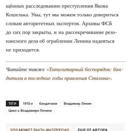
щён­ных рас­сле­до­ва­нию пре­ступ­ле­ния Яко­ва
Кошель­ка. Увы, тут мы можем толь­ко дове­рить­ся
сло­вам авто­ри­тет­ных экс­пер­тов. Архи­вы ФСБ
до сих пор закры­ты, и на рас­сек­ре­чи­ва­ние резо­
нанс­но­го дела об ограб­ле­нии Лени­на наде­ять­ся
не приходится.
Читай­те так­же
«Тота­ли­тар­ный бес­по­ря­док: бан­
ди­тизм в послед­ние годы прав­ле­ния Ста­ли­на»
.
ТЕГИ
1910-е
бандитизм
Владимир Ленин
Цикл о Владимире Ленине
ЭТО МОЖЕТ БЫТЬ ИНТЕРЕСНО
ЕЩЕ ОТ АВТОРА