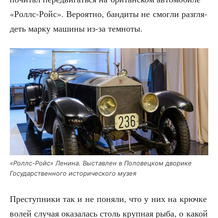
«Роллс-Ройс». Веро­ят­но, бан­ди­ты не смог­ли раз­гля­
деть мар­ку маши­ны из-за темноты.
«Роллс-Ройс» Лени­на. Выстав­лен в Поло­вец­ком дво­ри­ке
Госу­дар­ствен­но­го исто­ри­че­ско­го музея
Пре­ступ­ни­ки так и не поня­ли, что у них на крюч­ке
волей слу­чая ока­за­лась столь круп­ная рыба, о какой