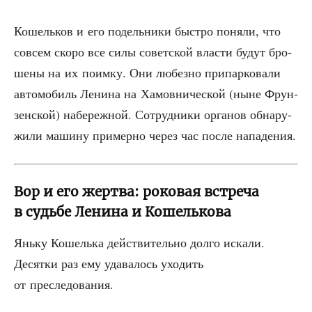
Кошель­ков и его подель­ни­ки быст­ро поня­ли, что
совсем ско­ро все силы совет­ской вла­сти будут бро­
ше­ны на их поим­ку. Они любез­но при­пар­ко­ва­ли
авто­мо­биль Лени­на на Хамов­ни­че­ской (ныне Фрун­
зен­ской) набе­реж­ной. Сотруд­ни­ки орга­нов обна­ру­
жи­ли маши­ну при­мер­но через час после нападения.
Вор и его жертва: роковая встреча
в судьбе Ленина и Кошелькова
Янь­ку Кошель­ка дей­стви­тель­но дол­го иска­ли.
Десят­ки раз ему уда­ва­лось ухо­дить
от преследования.