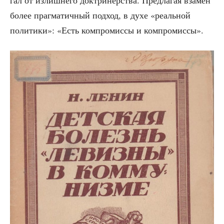
гал от излиш­не­го док­три­нёр­ства. Пред­ла­гая вза­мен
более праг­ма­тич­ный под­ход, в духе «реаль­ной
поли­ти­ки»: «Есть ком­про­мис­сы и компромиссы».