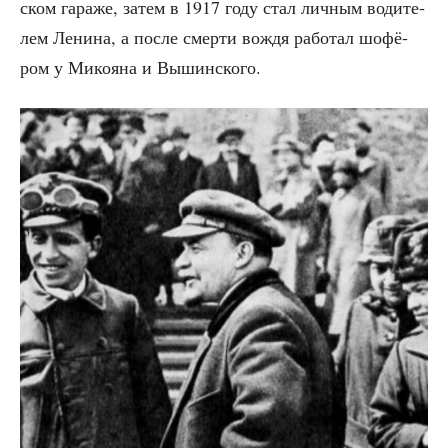
ском гара­же, затем в 1917 году стал лич­ным води­те­
лем Лени­на, а после смер­ти вождя рабо­тал шофё­
ром у Мико­я­на и Вышинского.