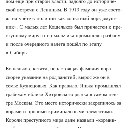
лом ещё при ста­рой вла­сти, задол­го до исто­ри­че­
ской встре­чи с Лени­ным. В 1913 году он уже состо­
ял на учё­те в поли­ции как «опыт­ный вор-домуш­
ник». С малых лет Кошель­ков был при­ча­стен к пре­
ступ­но­му миру: отец маль­чи­ка про­мыш­лял раз­бо­ем
и после оче­ред­но­го налё­та пошёл по эта­пу
в Сибирь.
Кошель­ков, кста­ти, нена­сто­я­щая фами­лия вора —
ско­рее ука­за­ние на род заня­тий; вырос же он в
семье Куз­не­цо­вых. Как пра­ви­ло, Янь­ка про­мыш­лял
гра­бе­жом вбли­зи Хит­ров­ско­го рын­ка в самом цен­
тре Моск­вы. Это место исто­ри­че­ски закре­пи­лось за
вора­ми и про­чи­ми кри­ми­наль­ны­ми эле­мен­та­ми.
Коро­ли пре­ступ­но­го мира даже назва­ли «кор­мив­