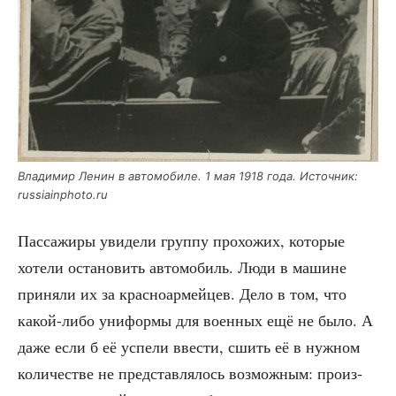
Вла­ди­мир Ленин в авто­мо­би­ле. 1 мая 1918 года. Источ­ник:
russiainphoto.ru
Пас­са­жи­ры уви­де­ли груп­пу про­хо­жих, кото­рые
хоте­ли оста­но­вить авто­мо­биль. Люди в машине
при­ня­ли их за крас­но­ар­мей­цев. Дело в том, что
какой-либо уни­фор­мы для воен­ных ещё не было. А
даже если б её успе­ли вве­сти, сшить её в нуж­ном
коли­че­стве не пред­став­ля­лось воз­мож­ным: про­из­