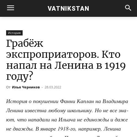
VATNIKSTAN
История
Грабёж
экспроприаторов. Кто
напал на Ленина в 1919
году?
От
Илья Черников
-
28.03.2022
Исто­рия о поку­ше­нии Фан­ни Кап­лан на Вла­ди­ми­ра
Лени­на извест­на любо­му школь­ни­ку. Но не все зна­
ют, что напа­да­ли на Ильи­ча не еди­но­жды и даже
не два­жды. В янва­ре 1918-го, напри­мер, Лени­на