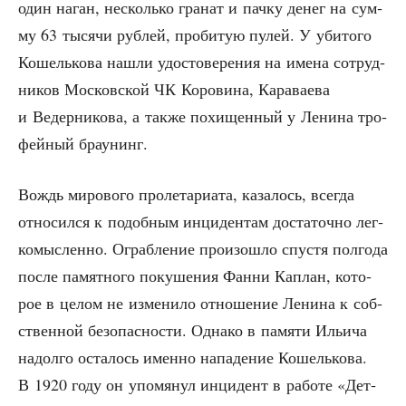
один наган, несколь­ко гра­нат и пач­ку денег на сум­
му 63 тыся­чи руб­лей, про­би­тую пулей. У уби­то­го
Кошель­ко­ва нашли удо­сто­ве­ре­ния на име­на сотруд­
ни­ков Мос­ков­ской ЧК Коро­ви­на, Кара­ва­е­ва
и Ведер­ни­ко­ва, а так­же похи­щен­ный у Лени­на тро­
фей­ный браунинг.
Вождь миро­во­го про­ле­та­ри­а­та, каза­лось, все­гда
отно­сил­ся к подоб­ным инци­ден­там доста­точ­но лег­
ко­мыс­лен­но. Ограб­ле­ние про­изо­шло спу­стя пол­го­да
после памят­но­го поку­ше­ния Фан­ни Кап­лан, кото­
рое в целом не изме­ни­ло отно­ше­ние Лени­на к соб­
ствен­ной без­опас­но­сти. Одна­ко в памя­ти Ильи­ча
надол­го оста­лось имен­но напа­де­ние Кошель­ко­ва.
В 1920 году он упо­мя­нул инци­дент в рабо­те «Дет­