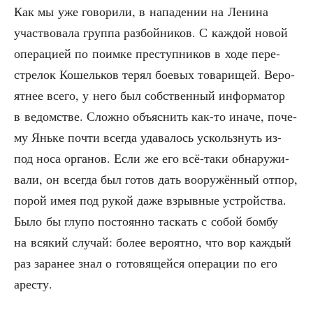
Как мы уже гово­ри­ли, в напа­де­нии на Лени­на
участ­во­ва­ла груп­па раз­бой­ни­ков. С каж­дой новой
опе­ра­ци­ей по поим­ке пре­ступ­ни­ков в ходе пере­
стре­лок Кошель­ков терял бое­вых това­ри­щей. Веро­
ят­нее все­го, у него был соб­ствен­ный инфор­ма­тор
в ведом­стве. Слож­но объ­яс­нить как-то ина­че, поче­
му Янь­ке почти все­гда уда­ва­лось ускольз­нуть из-
под носа орга­нов. Если же его всё-таки обна­ру­жи­
ва­ли, он все­гда был готов дать воору­жён­ный отпор,
порой имея под рукой даже взрыв­ные устрой­ства.
Было бы глу­по посто­ян­но тас­кать с собой бом­бу
на вся­кий слу­чай: более веро­ят­но, что вор каж­дый
раз зара­нее знал о гото­вя­щей­ся опе­ра­ции по его
аресту.