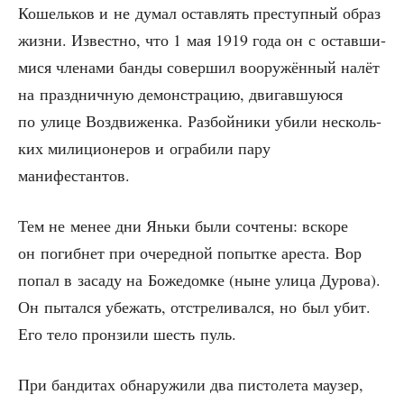
Кошель­ков и не думал остав­лять пре­ступ­ный образ
жиз­ни. Извест­но, что 1 мая 1919 года он с остав­ши­
ми­ся чле­на­ми бан­ды совер­шил воору­жён­ный налёт
на празд­нич­ную демон­стра­цию, дви­гав­шу­ю­ся
по ули­це Воз­дви­жен­ка. Раз­бой­ни­ки уби­ли несколь­
ких мили­ци­о­не­ров и огра­би­ли пару
манифестантов.
Тем не менее дни Янь­ки были сочте­ны: вско­ре
он погиб­нет при оче­ред­ной попыт­ке аре­ста. Вор
попал в заса­ду на Боже­дом­ке (ныне ули­ца Дуро­ва).
Он пытал­ся убе­жать, отстре­ли­вал­ся, но был убит.
Его тело прон­зи­ли шесть пуль.
При бан­ди­тах обна­ру­жи­ли два писто­ле­та мау­зер,