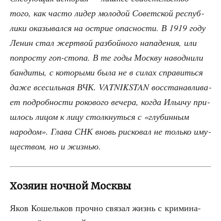
того, как часто лидер моло­дой Совет­ской рес­пуб­
ли­ки ока­зы­вал­ся на острие опас­но­сти. В 1919 году
Ленин стал жерт­вой раз­бой­но­го напа­де­ния, или
попро­сту гоп-сто­па. В те годы Моск­ву навод­ни­ли
бан­ди­ты, с кото­ры­ми была не в силах спра­вить­ся
даже все­силь­ная ВЧК. VATNIKSTAN вос­ста­нав­ли­ва­
ет подроб­но­сти роко­во­го вече­ра, когда Ильи­чу при­
шлось лицом к лицу столк­нуть­ся с «глу­бин­ным
наро­дом». Гла­ва СНК вновь рис­ко­вал не толь­ко иму­
ще­ством, но и жизнью.
Хозяин ночной Москвы
Яков Кошель­ков проч­но свя­зал жизнь с кри­ми­на­