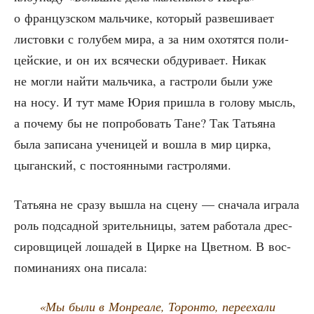
о фран­цуз­ском маль­чи­ке, кото­рый раз­ве­ши­ва­ет
листов­ки с голу­бем мира, а за ним охо­тят­ся поли­
цей­ские, и он их вся­че­ски обду­ри­ва­ет. Никак
не мог­ли най­ти маль­чи­ка, а гастро­ли были уже
на носу. И тут маме Юрия при­шла в голо­ву мысль,
а поче­му бы не попро­бо­вать Тане? Так Татья­на
была запи­са­на уче­ни­цей и вошла в мир цир­ка,
цыган­ский, с посто­ян­ны­ми гастролями.
Татья­на не сра­зу вышла на сце­ну — сна­ча­ла игра­ла
роль под­сад­ной зри­тель­ни­цы, затем рабо­та­ла дрес­
си­ров­щи­цей лоша­дей в Цир­ке на Цвет­ном. В вос­
по­ми­на­ни­ях она писала:
«Мы были в Мон­ре­а­ле, Торон­то, пере­еха­ли