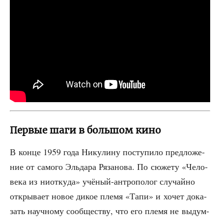
Первые шаги в большом кино
В кон­це 1959 года Нику­ли­ну посту­пи­ло пред­ло­же­
ние от само­го Эль­да­ра Ряза­но­ва. По сюже­ту «Чело­
ве­ка из ниот­ку­да» учё­ный-антро­по­лог слу­чай­но
откры­ва­ет новое дикое пле­мя «Тапи» и хочет дока­
зать науч­но­му сооб­ще­ству, что его пле­мя не выдум­