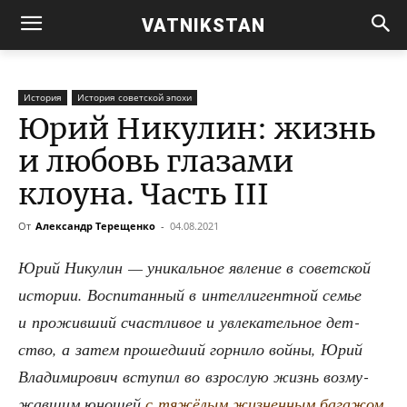
VATNIKSTAN
История
История советской эпохи
Юрий Никулин: жизнь
и любовь глазами
клоуна. Часть III
От
Александр Терещенко
-
04.08.2021
Юрий Нику­лин — уни­каль­ное явле­ние в совет­ской
исто­рии. Вос­пи­тан­ный в интел­ли­гент­ной семье
и про­жив­ший счаст­ли­вое и увле­ка­тель­ное дет­
ство, а затем про­шед­ший гор­ни­ло вой­ны, Юрий
Вла­ди­ми­ро­вич всту­пил во взрос­лую жизнь воз­му­
жав­шим юно­шей
с тяжё­лым жиз­нен­ным бага­жом
.