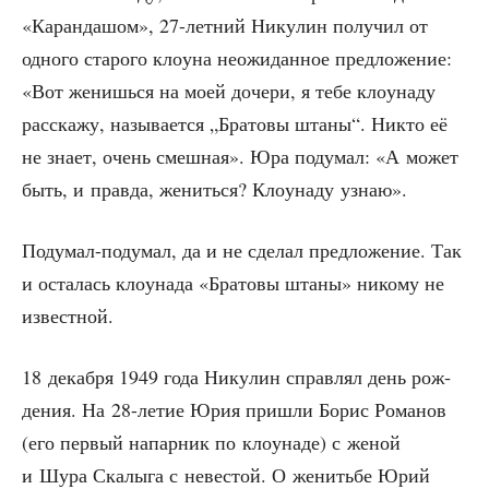
«Каран­да­шом», 27-лет­ний Нику­лин полу­чил от
одно­го ста­ро­го кло­у­на неожи­дан­ное пред­ло­же­ние:
«Вот женишь­ся на моей доче­ри, я тебе кло­у­на­ду
рас­ска­жу, назы­ва­ет­ся „Бра­то­вы шта­ны“. Никто её
не зна­ет, очень смеш­ная». Юра поду­мал: «А может
быть, и прав­да, женить­ся? Кло­у­на­ду узнаю».
Поду­мал-поду­мал, да и не сде­лал пред­ло­же­ние. Так
и оста­лась кло­у­на­да «Бра­то­вы шта­ны» нико­му не
известной.
18 декаб­ря 1949 года Нику­лин справ­лял день рож­
де­ния. На 28-летие Юрия при­шли Борис Рома­нов
(его пер­вый напар­ник по кло­у­на­де) с женой
и Шура Ска­лы­га с неве­стой. О женить­бе Юрий