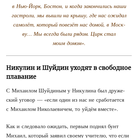
в Нью-Йорк, Бостон, и когда закон­чи­лись наши
гастро­ли, мы вышли на кры­шу, где нас ожи­дал
само­лёт, кото­рый пове­зёт нас домой, в Моск­
ву… Мы все­гда были рядом. Цирк стал
моим домом».
Никулин и Шуйдин уходят в свободное
плавание
С Миха­и­лом Шуй­ди­ным у Нику­ли­на был дру­же­
ский уго­вор — «если один из нас не сра­бо­та­ет­ся
с Миха­и­лом Нико­ла­е­ви­чем, то уйдём вместе».
Как и сле­до­ва­ло ожи­дать, пер­вым под­нял бунт
Миха­ил, кото­рый заявил сво­е­му учи­те­лю, что если