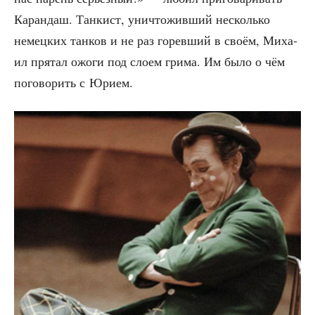
Каран­даш. Тан­кист, уни­что­жив­ший несколь­ко
немец­ких тан­ков и не раз горев­ший в сво­ём, Миха­
ил пря­тал ожо­ги под сло­ем гри­ма. Им было о чём
пого­во­рить с Юрием.