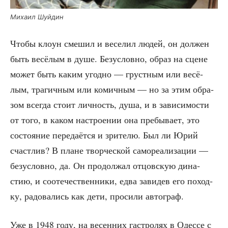
Миха­ил Шуйдин
Что­бы кло­ун сме­шил и весе­лил людей, он дол­жен
быть весё­лым в душе. Без­услов­но, образ на сцене
может быть каким угод­но — груст­ным или весё­
лым, тра­гич­ным или комич­ным — но за этим обра­
зом все­гда сто­ит лич­ность, душа, и в зави­си­мо­сти
от того, в каком настро­е­нии она пре­бы­ва­ет, это
состо­я­ние пере­да­ёт­ся и зри­те­лю. Был ли Юрий
счаст­лив? В плане твор­че­ской само­ре­а­ли­за­ции —
без­услов­но, да. Он про­дол­жал отцов­скую дина­
стию, и сооте­че­ствен­ни­ки, едва зави­дев его поход­
ку, радо­ва­лись как дети, про­си­ли автограф.
Уже в 1948 году, на весен­них гастро­лях в Одес­се с