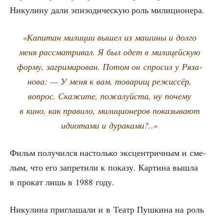
Нику­ли­ну дали эпи­зо­ди­че­скую роль милиционера.
«Капи­тан мили­ции вышел из маши­ны и дол­го
меня рас­смат­ри­вал. Я был одет в мили­цей­скую
фор­му, загри­ми­ро­ван. Потом он спро­сил у Ряза­
но­ва: — У меня к вам, това­рищ режис­сёр,
вопрос. Ска­жи­те, пожа­луй­ста, ну поче­му
в кино, как пра­ви­ло, мили­ци­о­не­ров пока­зы­ва­ют
иди­о­та­ми и дураками?..»
Фильм полу­чил­ся настоль­ко экс­цен­трич­ным и сме­
лым, что его запре­ти­ли к пока­зу. Кар­ти­на вышла
в про­кат лишь в 1988 году.
Нику­ли­на при­гла­ша­ли и в Театр Пуш­ки­на на роль