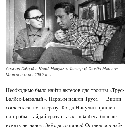
Лео­нид Гай­дай и Юрий Нику­лин. Фото­граф Семён Мишин-
Мор­ген­штерн. 1960‑е гг.
Необ­хо­ди­мо было най­ти актё­ров для тро­и­цы «Трус-
Бал­бес-Быва­лый». Пер­вым нашли Тру­са — Вицин
согла­сил­ся почти сра­зу. Когда Нику­лин при­шёл
на про­бы, Гай­дай сра­зу ска­зал: «Бал­бе­са боль­ше
искать не надо». Звёз­ды сошлись! Оста­ва­лось най­