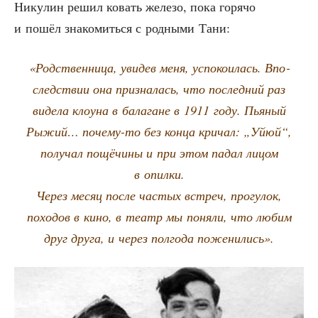
Нику­лин решил ковать желе­зо, пока горя­чо
и пошёл зна­ко­мить­ся с род­ны­ми Тани:
«Род­ствен­ни­ца, уви­дев меня, успо­ко­и­лась. Впо­
след­ствии она при­зна­лась, что послед­ний раз
виде­ла кло­у­на в бала­гане в 1911 году. Пья­ный
Рыжий… поче­му-то без кон­ца кри­чал: „Уйюй“,
полу­чал пощё­чи­ны и при этом падал лицом
в опилки.
Через месяц после частых встреч, про­гу­лок,
похо­дов в кино, в театр мы поня­ли, что любим
друг дру­га, и через пол­го­да поженились».