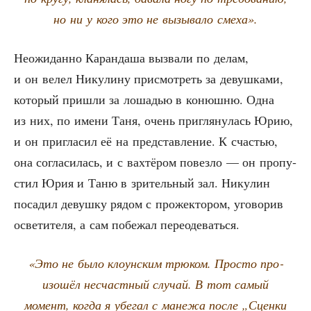
но ни у кого это не вызы­ва­ло смеха».
Неожи­дан­но Каран­да­ша вызва­ли по делам,
и он велел Нику­ли­ну при­смот­реть за девуш­ка­ми,
кото­рый при­шли за лоша­дью в конюш­ню. Одна
из них, по име­ни Таня, очень при­гля­ну­лась Юрию,
и он при­гла­сил её на пред­став­ле­ние. К сча­стью,
она согла­си­лась, и с вах­тё­ром повез­ло — он про­пу­
стил Юрия и Таню в зри­тель­ный зал. Нику­лин
поса­дил девуш­ку рядом с про­жек­то­ром, уго­во­рив
осве­ти­те­ля, а сам побе­жал переодеваться.
«Это не было кло­ун­ским трю­ком. Про­сто про­
изо­шёл несчаст­ный слу­чай. В тот самый
момент, когда я убе­гал с мане­жа после „Сцен­ки