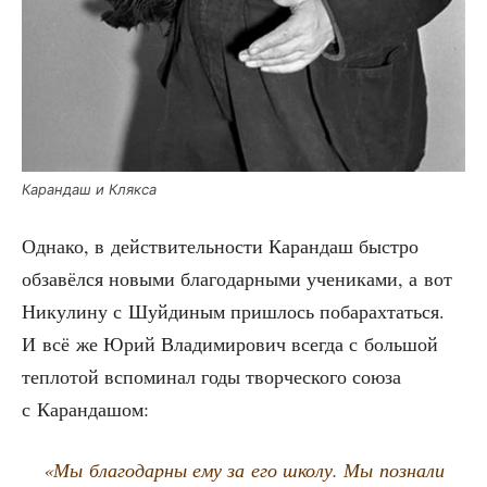
Каран­даш и Клякса
Одна­ко, в дей­стви­тель­но­сти Каран­даш быст­ро
обза­вёл­ся новы­ми бла­го­дар­ны­ми уче­ни­ка­ми, а вот
Нику­ли­ну с Шуй­ди­ным при­шлось поба­рах­тать­ся.
И всё же Юрий Вла­ди­ми­ро­вич все­гда с боль­шой
теп­ло­той вспо­ми­нал годы твор­че­ско­го сою­за
с Карандашом:
«Мы бла­го­дар­ны ему за его шко­лу. Мы позна­ли