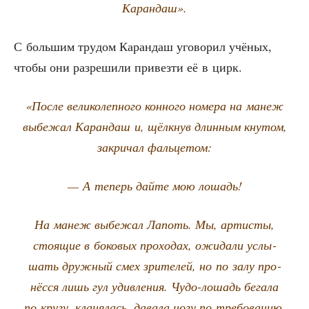
Карандаш».
С боль­шим тру­дом Каран­даш уго­во­рил учё­ных,
что­бы они раз­ре­ши­ли при­вез­ти её в цирк.
«После вели­ко­леп­но­го кон­но­го номе­ра на манеж
выбе­жал Каран­даш и, щёлк­нув длин­ным кну­том,
закри­чал фальцетом:
— А теперь дай­те мою лошадь!
На манеж выбе­жал Лапоть. Мы, арти­сты,
сто­я­щие в боко­вых про­хо­дах, ожи­да­ли услы­
шать друж­ный смех зри­те­лей, но по залу про­
нёс­ся лишь гул удив­ле­ния. Чудо-лошадь бега­ла
по кру­гу, кла­ня­лась, дава­ла ногу по тре­бо­ва­нию,