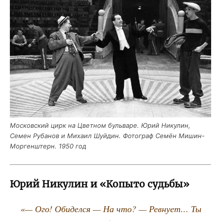
Мос­ков­ский цирк на Цвет­ном буль­ва­ре. Юрий Нику­лин,
Семен Руба­нов и Миха­ил Шуй­дин. Фото­граф Семён Мишин-
Мор­ген­штерн. 1950 год
Юрий Никулин и «Копыто судьбы»
«— Ого! Оби­дел­ся — На что? — Рев­ну­ет… Ты