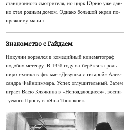
стан­ци­он­но­го смот­ри­те­ля, но цирк Юрию уже дав­
но стал род­ным домом. Одна­ко боль­шой экран по-
преж­не­му манил…
Знакомство с Гайдаем
Нику­лин ворвал­ся в коме­дий­ный кине­ма­то­граф
подоб­но метео­ру. В 1958 году он берёт­ся за роль
пиро­тех­ни­ка в филь­ме «Девуш­ка с гита­рой» Алек­
сандра Файн­цим­ме­ра. Успех оглу­ши­тель­ный. Затем
игра­ет Васю Кляч­ки­на в «Непод­да­ю­щи­е­ся», вос­пи­
ту­е­мо­го Про­шу в «Яша Топорков».