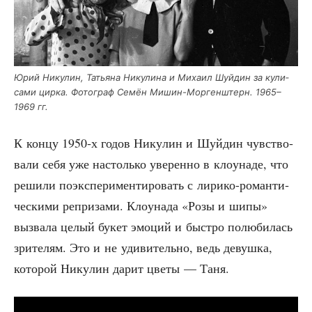
Юрий Нику­лин, Татья­на Нику­ли­на и Миха­ил Шуй­дин за кули­
са­ми цир­ка. Фото­граф Семён Мишин-Мор­ген­штерн. 1965–
1969 гг.
К кон­цу 1950‑х годов Нику­лин и Шуй­дин чув­ство­
ва­ли себя уже настоль­ко уве­рен­но в кло­у­на­де, что
реши­ли поэкс­пе­ри­мен­ти­ро­вать с лири­ко-роман­ти­
че­ски­ми репри­за­ми. Кло­у­на­да «Розы и шипы»
вызва­ла целый букет эмо­ций и быст­ро полю­би­лась
зри­те­лям. Это и не уди­ви­тель­но, ведь девуш­ка,
кото­рой Нику­лин дарит цве­ты — Таня.