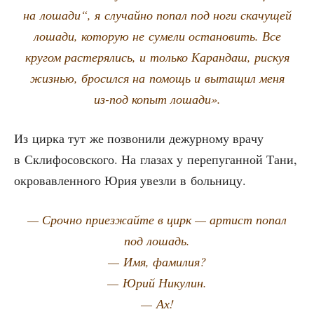
на лоша­ди“, я слу­чай­но попал под ноги ска­чу­щей
лоша­ди, кото­рую не суме­ли оста­но­вить. Все
кру­гом рас­те­ря­лись, и толь­ко Каран­даш, рискуя
жиз­нью, бро­сил­ся на помощь и выта­щил меня
из-под копыт лошади».
Из цир­ка тут же позво­ни­ли дежур­но­му вра­чу
в Скли­фо­сов­ско­го. На гла­зах у пере­пу­ган­ной Тани,
окро­вав­лен­но­го Юрия увез­ли в больницу.
— Сроч­но при­ез­жай­те в цирк — артист попал
под лошадь.
— Имя, фамилия?
— Юрий Никулин.
— Ах!