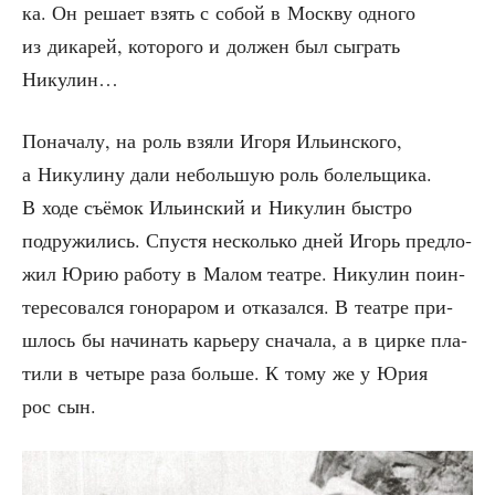
ка. Он реша­ет взять с собой в Моск­ву одно­го
из дика­рей, кото­ро­го и дол­жен был сыг­рать
Никулин…
Пона­ча­лу, на роль взя­ли Иго­ря Ильин­ско­го,
а Нику­ли­ну дали неболь­шую роль болель­щи­ка.
В ходе съё­мок Ильин­ский и Нику­лин быст­ро
подру­жи­лись. Спу­стя несколь­ко дней Игорь пред­ло­
жил Юрию рабо­ту в Малом теат­ре. Нику­лин поин­
те­ре­со­вал­ся гоно­ра­ром и отка­зал­ся. В теат­ре при­
шлось бы начи­нать карье­ру сна­ча­ла, а в цир­ке пла­
ти­ли в четы­ре раза боль­ше. К тому же у Юрия
рос сын.