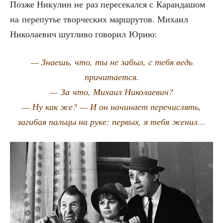
Поз­же Нику­лин не раз пере­се­кал­ся с Каран­да­шом
на пере­пу­тье твор­че­ских марш­ру­тов. Миха­ил
Нико­ла­е­вич шут­ли­во гово­рил Юрию:
— Зна­ешь, что, ты не забыл, с тебя ведь
причитается.
— За что, Миха­ил Николаевич?
— Ну как же? — И он начи­на­ет пере­чис­лять,
заги­бая паль­цы на руке: пер­вых, я тебя женил…