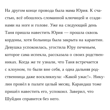
На дру­гом кон­це про­во­да была мама Юрия. К сча­
стью, всё обо­шлось сло­ман­ной клю­чи­цей и сса­ди­
на­ми на ноге и голо­ве. Уже на сле­ду­ю­щий день
Таня при­шла наве­стить Юрия — про­шла сквозь
кор­до­ны, хотя боль­ни­ца была закры­та на каран­тин.
Девуш­ка успо­ко­и­лась, уго­сти­ла Юру пече­ньем,
кото­рое сама испек­ла, рас­ска­за­ла о сво­их род­ствен­
ни­ках. Когда же те узна­ли, что Таня встре­ча­ет­ся
с кло­уном, то были вне себя, а одна даль­няя род­
ствен­ни­ца даже вос­клик­ну­ла: «Какой ужас!». Нику­
лин про­вёл в пала­те целый месяц. Каран­даш тоже
при­шёл наве­стить его, успо­ко­ил. Заве­рил, что
Шуй­дин спра­вит­ся без него.