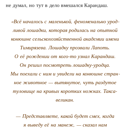
не думал, но тут в дело вме­шал­ся Карандаш.
«Всё нача­лось с малень­кой, фено­ме­наль­но урод­
ли­вой лошад­ки, кото­рая роди­лась на опыт­ной
конюшне сель­ско­хо­зяй­ствен­ной ака­де­мии име­ни
Тими­ря­зе­ва. Лошад­ку про­зва­ли Лапоть.
О её рож­де­нии от кого-то узнал Каран­даш.
Он решил посмот­реть лошад­ку-урод­ца.
Мы поеха­ли с ним и уви­де­ли на конюшне стран­
ное живот­ное — вытя­ну­тое, чуть раз­ду­тое
туло­ви­ще на кри­вых корот­ких нож­ках. Такса-
великан.
— Пред­став­ля­е­те, какой будет смех, когда
я выве­ду её на манеж, — ска­зал нам