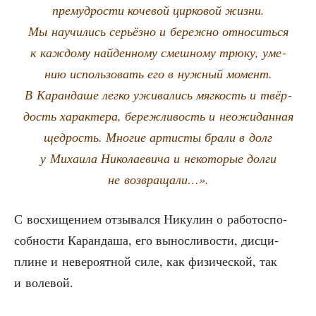
пре­муд­ро­сти коче­вой цир­ко­вой жиз­ни.
Мы научи­лись серьёз­но и береж­но отно­сить­ся
к каж­до­му най­ден­но­му смеш­но­му трю­ку, уме­
нию исполь­зо­вать его в нуж­ный момент.
В Каран­да­ше лег­ко ужи­ва­лись мяг­кость и твёр­
дость харак­те­ра, береж­ли­вость и неожи­дан­ная
щед­рость. Мно­гие арти­сты бра­ли в долг
у Миха­и­ла Нико­ла­е­ви­ча и неко­то­рые дол­ги
не возвращали…».
С вос­хи­ще­ни­ем отзы­вал­ся Нику­лин о рабо­то­спо­
соб­но­сти Каран­да­ша, его вынос­ли­во­сти, дис­ци­
плине и неве­ро­ят­ной силе, как физи­че­ской, так
и волевой.