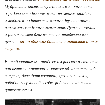
Муд­рость и опыт, полу­чен­ные им в юные годы,
огра­ди­ли моло­до­го чело­ве­ка от мно­гих оши­бок,
а любовь к роди­те­лям и вер­ные дру­зья помог­ли
пере­жить сер­деч­ные испы­та­ния. Дет­ская меч­та
и роди­тель­ское бла­го­сло­ве­ние опре­де­ли­ли его
путь —
он про­дол­жил дина­стию арти­стов и стал
кло­уном
.
В этой ста­тье мы про­дол­жим рас­сказ о ста­нов­ле­
нии вели­ко­го арти­ста, а так­же об уди­ви­тель­ной
встре­че, бла­го­да­ря кото­рой, яркой вспыш­кой,
подоб­но сверх­но­вой звез­де, роди­лась счаст­ли­вая
цир­ко­вая семья.