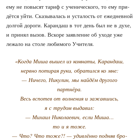
ему не повы­сят тариф с уче­ни­че­ско­го, то ему при­
дёт­ся уйти. Ска­зы­ва­лась и уста­лость от еже­днев­ной
дол­гой доро­ги. Каран­даш в тот день был не в духе,
и при­нял вызов. Вско­ре заяв­ле­ние об ухо­де уже
лежа­ло на сто­ле люби­мо­го Учителя.
«Когда Миша вышел из ком­на­ты, Каран­даш,
нерв­но поти­рая руки, обра­тил­ся ко мне:
— Ниче­го, Нику­лин, мы най­дём дру­го­го
партнёра.
Весь вспо­тев от вол­не­ния и зажав­шись,
я с тру­дом выдавил:
— Миха­ил Нико­ла­е­вич, если Миша…
то и я тоже.
— Что? Что тоже?! — удив­лён­но под­няв бро­