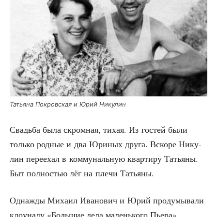
Татья­на Покров­ская и Юрий Никулин
Сва­дьба была скром­ная, тихая. Из гостей были
толь­ко род­ные и два Юри­ных дру­га. Вско­ре Нику­
лин пере­ехал в ком­му­наль­ную квар­ти­ру Татья­ны.
Быт пол­но­стью лёг на пле­чи Татьяны.
Одна­жды Миха­ил Ива­но­вич и Юрий про­ду­мы­ва­ли
кло­у­на­ду «Боль­шие дела малень­ко­го Пье­ра»