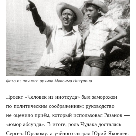
Фото из лич­но­го архи­ва Мак­си­ма Никулина
Про­ект «Чело­век из ниот­ку­да» был замо­ро­жен
по поли­ти­че­ским сооб­ра­же­ни­ям: руко­вод­ство
не оце­ни­ло при­ём, кото­рый исполь­зо­вал Ряза­нов —
«юмор абсур­да». В ито­ге, роль Чуда­ка доста­лась
Сер­гею Юрско­му, а учё­но­го сыг­рал Юрий Яко­влев.