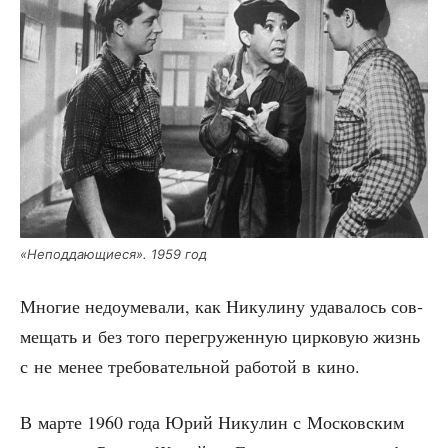
«Непод­да­ю­щи­е­ся». 1959 год
Мно­гие недо­уме­ва­ли, как Нику­ли­ну уда­ва­лось сов­
ме­щать и без того пере­гру­жен­ную цир­ко­вую жизнь
с не менее тре­бо­ва­тель­ной рабо­той в кино.
В мар­те 1960 года Юрий Нику­лин с Мос­ков­ским