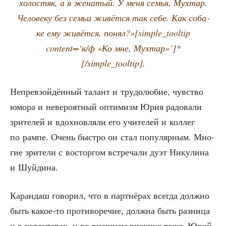
холо­стяк, а я жена­тый. У меня семья, Мух­тар.
Чело­ве­ку без семьи живёт­ся так себе. Как соба­
ке ему живёт­ся, понял?»[simple_tooltip
content=‘к/ф «Ко мне, Мухтар»’]*
[/simple_tooltip].
Непре­взой­дён­ный талант и тру­до­лю­бие, чув­ство
юмо­ра и неве­ро­ят­ный опти­мизм Юрия радо­ва­ли
зри­те­лей и вдох­нов­ля­ли его учи­те­лей и кол­лег
по рам­пе. Очень быст­ро он стал попу­ляр­ным. Мно­
гие зри­те­ли с вос­тор­гом встре­ча­ли дуэт Нику­ли­на
и Шуйдина.
Каран­даш гово­рил, что в парт­нё­рах все­гда долж­но
быть какое-то про­ти­во­ре­чие, долж­на быть раз­ни­ца
и в харак­те­рах, и во внеш­нем рисун­ке тоже. Юрий