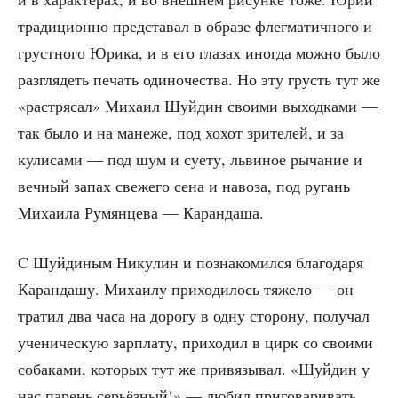
тра­ди­ци­он­но пред­ста­вал в обра­зе флег­ма­тич­но­го и
груст­но­го Юри­ка, и в его гла­зах ино­гда мож­но было
раз­гля­деть печать оди­но­че­ства. Но эту грусть тут же
«рас­тря­сал» Миха­ил Шуй­дин сво­и­ми выход­ка­ми —
так было и на мане­же, под хохот зри­те­лей, и за
кули­са­ми — под шум и суе­ту, льви­ное рыча­ние и
веч­ный запах све­же­го сена и наво­за, под ругань
Миха­и­ла Румян­це­ва — Карандаша.
C Шуй­ди­ным Нику­лин и позна­ко­мил­ся бла­го­да­ря
Каран­да­шу. Миха­и­лу при­хо­ди­лось тяже­ло — он
тра­тил два часа на доро­гу в одну сто­ро­ну, полу­чал
уче­ни­че­скую зар­пла­ту, при­хо­дил в цирк со сво­и­ми
соба­ка­ми, кото­рых тут же при­вя­зы­вал. «Шуй­дин у
нас парень серьёз­ный!» — любил при­го­ва­ри­вать