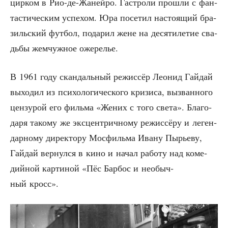
цир­ком в Рио-де-Жаней­ро. Гастро­ли про­шли с фан­
та­сти­че­ским успе­хом. Юра посе­тил насто­я­щий бра­
зиль­ский фут­бол, пода­рил жене на деся­ти­ле­тие сва­
дьбы жем­чуж­ное ожерелье.
В 1961 году скан­даль­ный режис­сёр Лео­нид Гай­дай
выхо­дил из пси­хо­ло­ги­че­ско­го кри­зи­са, вызван­но­го
цен­зу­рой его филь­ма «Жених с того све­та». Бла­го­
да­ря тако­му же экс­цен­трич­но­му режис­сё­ру и леген­
дар­но­му дирек­то­ру Мос­филь­ма Ива­ну Пырье­ву,
Гай­дай вер­нул­ся в кино и начал рабо­ту над коме­
дий­ной кар­ти­ной «Пёс Бар­бос и необыч­
ный кросс».