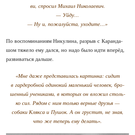
ви, спро­сил Миха­ил Николаевич.
— Уйду…
— Ну и, пожа­луй­ста, уходите…»
По вос­по­ми­на­ни­ям Нику­ли­на, раз­рыв с Каран­да­
шом тяже­ло ему дал­ся, но надо было идти впе­рёд,
раз­ви­вать­ся дальше.
«Мне даже пред­ста­ви­лась кар­тин­ка: сидит
в гар­де­роб­ной оди­но­кий малень­кий чело­век, бро­
шен­ный уче­ни­ка­ми, в кото­рых он вло­жил столь­
ко сил. Рядом с ним толь­ко вер­ные дру­зья —
соба­ки Кляк­са и Пушок. А он гру­стит, не зная,
что же теперь ему делать».