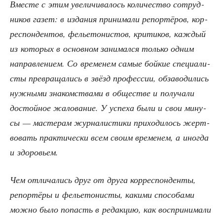
Вме­сте с этим уве­ли­чи­ва­лось коли­че­ство сотруд­
ни­ков газет: в изда­ния при­ни­ма­ли репор­тё­ров, кор­
ре­спон­ден­тов, фелье­то­ни­стов, кри­ти­ков, каж­дый
из кото­рых в основ­ном зани­мал­ся толь­ко одним
направ­ле­ни­ем. Со вре­ме­нем самые бой­кие спе­ци­а­ли­
сты пре­вра­ща­лись в звёзд про­фес­сии, обза­во­ди­лись
нуж­ны­ми зна­ком­ства­ми в обще­стве и полу­ча­ли
достой­ное жало­ва­ние. У успе­ха были и свои мину­
сы — масте­рам жур­на­ли­сти­ки при­хо­ди­лось жерт­
во­вать прак­ти­че­ски всем сво­им вре­ме­нем, а ино­гда
и здоровьем.
Чем отли­ча­лись друг от дру­га кор­ре­спон­ден­ты,
репор­тё­ры и фелье­то­ни­сты, каки­ми спо­со­ба­ми
мож­но было попасть в редак­цию, как вос­при­ни­ма­ли