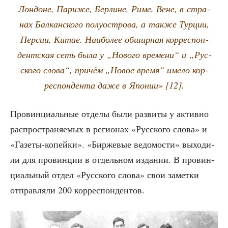
Лон­доне, Пари­же, Бер­лине, Риме, Вене, в стра­
нах Бал­кан­ско­го полу­ост­ро­ва, а так­же Тур­ции,
Пер­сии, Китае. Наи­бо­лее обшир­ная кор­ре­спон­
дент­ская сеть была у „Ново­го вре­ме­ни“ и „Рус­
ско­го сло­ва“, при­чём „Новое вре­мя“ име­ло кор­
ре­спон­ден­та даже в Япо­нии» [12].
Про­вин­ци­аль­ные отде­лы были раз­ви­ты у актив­но
рас­про­стра­ня­е­мых в реги­о­нах «Рус­ско­го сло­ва» и
«Газе­ты-копей­ки». «Бир­же­вые ведо­мо­сти» выхо­ди­
ли для про­вин­ции в отдель­ном изда­нии. В про­вин­
ци­аль­ный отдел «Рус­ско­го сло­ва» свои замет­ки
отправ­ля­ли 200 корреспондентов.