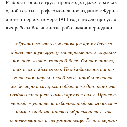
Раз­брос в опла­те тру­да про­ис­хо­дил даже в рам­ках
одной газе­ты. Про­фес­си­о­наль­ное изда­ние «Жур­на­
лист» в пер­вом номе­ре 1914 года писа­ло про усло­
вия рабо­ты боль­шин­ства работ­ни­ков периодики:
«Труд­но ука­зать в насто­я­щее вре­мя дру­гую
обще­ствен­ную груп­пу мате­ри­аль­ное и соци­аль­
ное поло­же­ние, кото­рой было бы так шат­ко,
так пло­хо обес­пе­че­но. Необ­хо­ди­мость напря­
гать свои нер­вы и свой мозг, что­бы поспеть
за быст­ро теку­щи­ми собы­ти­я­ми дня, рано или
позд­но исто­ща­ет самые креп­кие силы. Про­слав­
лен­ный жур­на­лист, изба­ло­ван­ный мно­го­ты­сяч­
ны­ми окла­да­ми, часто выбра­сы­ва­ет­ся, как
исполь­зо­ван­ная и ненуж­ная вещь. Если с вер­ши­