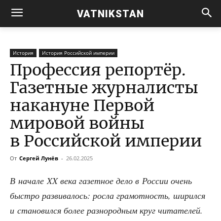
VATNIKSTAN
История
История Российской империи
Профессия репортёр.
Газетные журналисты
накануне Первой
мировой войны
в Российской империи
От
Сергей Лунёв
-
26.02.2025
В нача­ле XX века газет­ное дело в Рос­сии очень
быст­ро раз­ви­ва­лось: рос­ла гра­мот­ность, ширил­ся
и ста­но­вил­ся более раз­но­род­ным круг чита­те­лей.