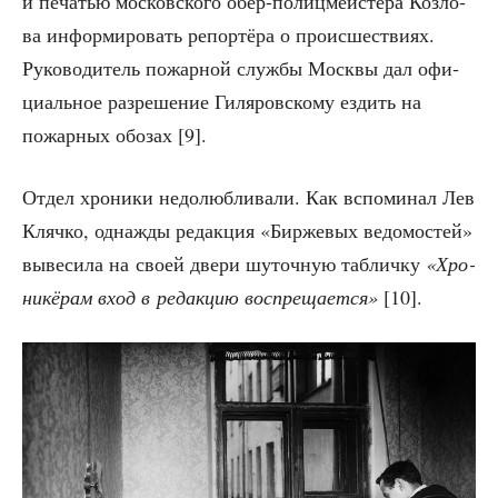
и печа­тью мос­ков­ско­го обер-полиц­мей­сте­ра Коз­ло­
ва инфор­ми­ро­вать репор­тё­ра о про­ис­ше­стви­ях.
Руко­во­ди­тель пожар­ной служ­бы Моск­вы дал офи­
ци­аль­ное раз­ре­ше­ние Гиля­ров­ско­му ездить на
пожар­ных обо­зах [9].
Отдел хро­ни­ки недо­люб­ли­ва­ли. Как вспо­ми­нал Лев
Кляч­ко, одна­жды редак­ция «Бир­же­вых ведо­мо­стей»
выве­си­ла на сво­ей две­ри шуточ­ную таб­лич­ку
«Хро­
ни­кё­рам вход в редак­цию вос­пре­ща­ет­ся»
[10].