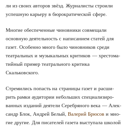
ли из сво­их авто­ров звёзд. Жур­на­ли­сты стро­и­ли
успеш­ную карье­ру в бюро­кра­ти­че­ской сфере.
Мно­гие обес­пе­чен­ные чинов­ни­ки сов­ме­ща­ли
основ­ную дея­тель­ность с напи­са­ни­ем ста­тей для
газет. Осо­бен­но мно­го было чинов­ни­ков сре­ди
теат­раль­ных и музы­каль­ных кри­ти­ков — хре­сто­ма­
тий­ный при­мер теат­раль­но­го кри­ти­ка
Скальковского.
Стре­ми­лись попасть на стра­ни­цы газет и рас­ши­
рить рам­ки ауди­то­рии неболь­ших спе­ци­а­ли­зи­ро­
ван­ных изда­ний дея­те­ли Сереб­ря­но­го века — Алек­
сандр Блок, Андрей Белый,
Вале­рий Брю­сов
и мно­
гие дру­гие. Для писа­те­лей газе­та высту­па­ла шко­лой