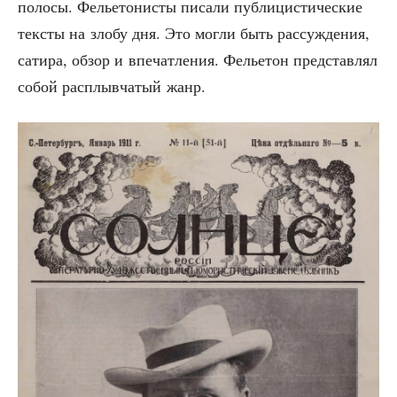
поло­сы. Фелье­то­ни­сты писа­ли пуб­ли­ци­сти­че­ские
тек­сты на зло­бу дня. Это мог­ли быть рас­суж­де­ния,
сати­ра, обзор и впе­чат­ле­ния. Фелье­тон пред­став­лял
собой рас­плыв­ча­тый жанр.