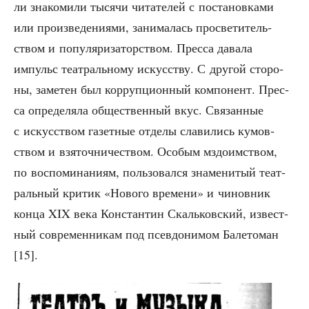
ли зна­ко­ми­ли тыся­чи чита­те­лей с поста­нов­ка­ми
или про­из­ве­де­ни­я­ми, зани­ма­лась про­све­ти­тель­
ством и попу­ля­ри­за­тор­ством. Прес­са дава­ла
импульс теат­раль­но­му искус­ству. С дру­гой сто­ро­
ны, заме­тен был кор­руп­ци­он­ный ком­по­нент. Прес­
са опре­де­ля­ла обще­ствен­ный вкус. Свя­зан­ные
с искус­ством газет­ные отде­лы сла­ви­лись кумов­
ством и взя­точ­ни­че­ством. Осо­бым мздо­им­ством,
по вос­по­ми­на­ни­ям, поль­зо­вал­ся зна­ме­ни­тый теат­
раль­ный кри­тик «Ново­го вре­ме­ни» и чинов­ник
кон­ца XIX века Кон­стан­тин Скаль­ков­ский, извест­
ный совре­мен­ни­кам под псев­до­ни­мом Бале­то­ман
[15].