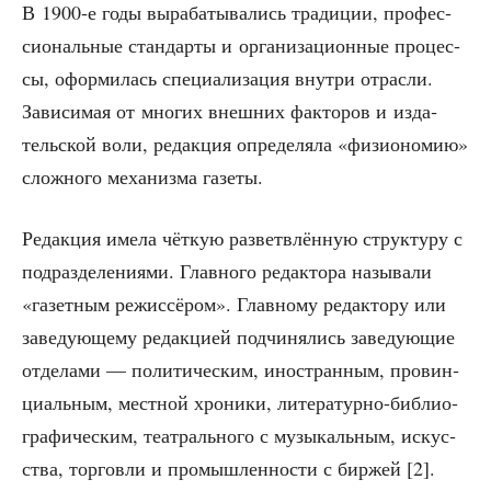
В 1900‑е годы выра­ба­ты­ва­лись тра­ди­ции, про­фес­
си­о­наль­ные стан­дар­ты и орга­ни­за­ци­он­ные про­цес­
сы, офор­ми­лась спе­ци­а­ли­за­ция внут­ри отрас­ли.
Зави­си­мая от мно­гих внеш­них фак­то­ров и изда­
тель­ской воли, редак­ция опре­де­ля­ла «физио­но­мию»
слож­но­го меха­низ­ма газеты.
Редак­ция име­ла чёт­кую раз­ветв­лён­ную струк­ту­ру с
под­раз­де­ле­ни­я­ми. Глав­но­го редак­то­ра назы­ва­ли
«газет­ным режис­сё­ром». Глав­но­му редак­то­ру или
заве­ду­ю­ще­му редак­ци­ей под­чи­ня­лись заве­ду­ю­щие
отде­ла­ми — поли­ти­че­ским, ино­стран­ным, про­вин­
ци­аль­ным, мест­ной хро­ни­ки, лите­ра­тур­но-биб­лио­
гра­фи­че­ским, теат­раль­но­го с музы­каль­ным, искус­
ства, тор­гов­ли и про­мыш­лен­но­сти с бир­жей [2].