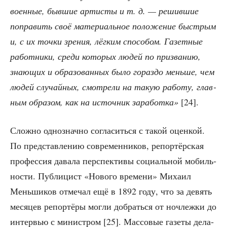
воен­ные, быв­шие арти­сты и т. д. — решив­шие
попра­вить своё мате­ри­аль­ное поло­же­ние быст­рым
и, с их точ­ки зре­ния, лёг­ким спо­со­бом. Газет­ные
работ­ни­ки, сре­ди кото­рых людей по при­зва­нию,
зна­ю­щих и обра­зо­ван­ных было гораз­до мень­ше, чем
людей слу­чай­ных, смот­ре­ли на такую рабо­ту, глав­
ным обра­зом, как на источ­ник зара­бот­ка»
[24].
Слож­но одно­знач­но согла­сить­ся с такой оцен­кой.
По пред­став­ле­нию совре­мен­ни­ков, репор­тёр­ская
про­фес­сия дава­ла пер­спек­ти­вы соци­аль­ной мобиль­
но­сти. Пуб­ли­цист «Ново­го вре­ме­ни» Миха­ил
Мень­ши­ков отме­чал ещё в 1892 году,
что за девять
меся­цев репор­тё­ры мог­ли добрать­ся от ноч­леж­ки до
интер­вью с мини­стром
[25]. Мас­со­вые газе­ты дела­