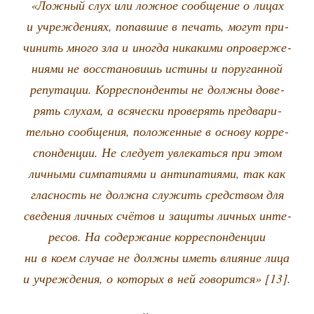
«Лож­ный слух или лож­ное сооб­ще­ние о лицах
и учре­жде­ни­ях, попав­шие в печать, могут при­
чи­нить мно­го зла и ино­гда ника­ки­ми опро­вер­же­
ни­я­ми не вос­ста­но­вишь исти­ны и пору­ган­ной
репу­та­ции. Кор­ре­спон­ден­ты не долж­ны дове­
рять слу­хам, а вся­че­ски про­ве­рять пред­ва­ри­
тель­но сооб­ще­ния, поло­жен­ные в осно­ву кор­ре­
спон­ден­ции. Не сле­ду­ет увле­кать­ся при этом
лич­ны­ми сим­па­ти­я­ми и анти­па­ти­я­ми, так как
глас­ность не долж­на слу­жить сред­ством для
све­де­ния лич­ных счё­тов и защи­ты лич­ных инте­
ре­сов. На содер­жа­ние кор­ре­спон­ден­ции
ни в коем слу­чае не долж­ны иметь вли­я­ние лица
и учре­жде­ния, о кото­рых в ней гово­рит­ся» [13].