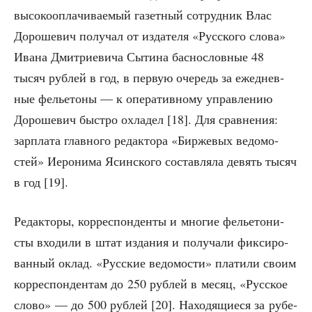
высо­ко­опла­чи­ва­е­мый газет­ный сотруд­ник Влас
Доро­ше­вич полу­чал от изда­те­ля «Рус­ско­го сло­ва»
Ива­на Дмит­ри­е­ви­ча Сыти­на бас­но­слов­ные 48
тысяч руб­лей в год, в первую оче­редь за еже­днев­
ные фелье­то­ны — к опе­ра­тив­но­му управ­ле­нию
Доро­ше­вич быст­ро охла­дел [18]. Для срав­не­ния:
зар­пла­та глав­но­го редак­то­ра «Бир­же­вых ведо­мо­
стей» Иеро­ни­ма Ясин­ско­го состав­ля­ла девять тысяч
в год [19].
Редак­то­ры, кор­ре­спон­ден­ты и мно­гие фелье­то­ни­
сты вхо­ди­ли в штат изда­ния и полу­ча­ли фик­си­ро­
ван­ный оклад. «Рус­ские ведо­мо­сти» пла­ти­ли сво­им
кор­ре­спон­ден­там до 250 руб­лей в месяц, «Рус­ское
сло­во» — до 500 руб­лей [20]. Нахо­дя­щи­е­ся за рубе­