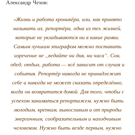
Алек­сандр Чехов:
«Жизнь и рабо­та хро­ни­кё­ра, или, как при­ня­то
назы­вать их, репор­тё­ра, одна из тех жиз­ней,
кото­рые не укла­ды­ва­ют­ся ни в какие рам­ки.
Самым луч­шим эпи­гра­фом мож­но поста­вить
изре­че­ние не „ведай­те ни дня, ни часа“. Сон,
обед, отдых, рабо­та — всё зави­сит от слу­чая и
собы­тия. Репор­тёр нико­гда не при­над­ле­жит
себе и нико­гда не может ска­зать опре­де­лён­но,
когда он воз­вра­тит­ся домой. Для того, что­бы с
успе­хом зани­мать­ся репор­та­жем, нуж­но быть
моло­дым, креп­ким, вынос­ли­вым и от при­ро­ды
энер­гич­ным, сооб­ра­зи­тель­ным и наход­чи­вым
чело­ве­ком. Нуж­но быть вез­де пер­вым, нуж­но