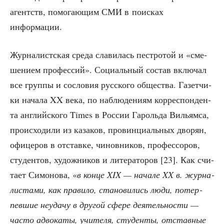
агентств, помо­га­ю­щим СМИ в поис­ках
информации.
Жур­на­лист­ская сре­да сла­ви­лась пест­ро­той и «сме­
ше­ни­ем про­фес­сий». Соци­аль­ный состав вклю­чал
все груп­пы и сосло­вия рус­ско­го обще­ства. Газет­чи­
ки нача­ла XX века, по наблю­де­ни­ям кор­ре­спон­ден­
та англий­ско­го Times в Рос­сии Гароль­да Вильям­са,
про­ис­хо­ди­ли из каза­ков, про­вин­ци­аль­ных дво­рян,
офи­це­ров в отстав­ке, чинов­ни­ков, про­фес­со­ров,
сту­ден­тов, худож­ни­ков и лите­ра­то­ров [23]. Как счи­
та­ет Симо­но­ва, «
в кон­це XIX — нача­ле XX в. жур­на­
ли­ста­ми, как пра­ви­ло, ста­но­ви­лись люди, потер­
пев­шие неуда­чу в дру­гой сфе­ре дея­тель­но­сти —
часто адво­ка­ты, учи­те­ля, сту­ден­ты, отстав­ные