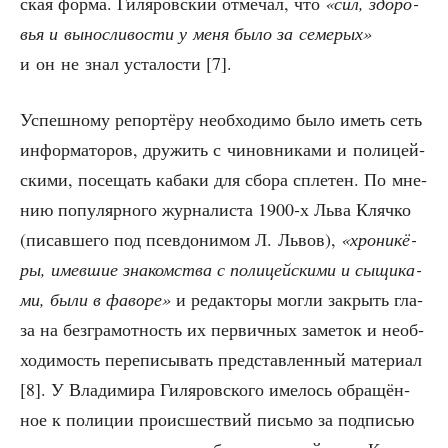
ская фор­ма. Гиля­ров­ский отме­чал, что
«сил, здо­ро­
вья и вынос­ли­во­сти у меня было за семе­рых»
и он не знал уста­ло­сти [7].
Успеш­но­му репор­тё­ру необ­хо­ди­мо было иметь сеть
инфор­ма­то­ров, дру­жить с чинов­ни­ка­ми и поли­цей­
ски­ми, посе­щать каба­ки для сбо­ра спле­тен. По мне­
нию попу­ляр­но­го жур­на­ли­ста 1900‑х Льва Кляч­ко
(писав­ше­го под псев­до­ни­мом Л. Львов),
«хро­ни­кё­
ры, имев­шие зна­ком­ства с поли­цей­ски­ми и сыщи­ка­
ми, были в фаво­ре»
и редак­то­ры мог­ли закрыть гла­
за на без­гра­мот­ность их пер­вич­ных заме­ток и необ­
хо­ди­мость пере­пи­сы­вать пред­став­лен­ный мате­ри­ал
[8]. У Вла­ди­ми­ра Гиля­ров­ско­го име­лось обра­щён­
ное к поли­ции про­ис­ше­ствий пись­мо за под­пи­сью