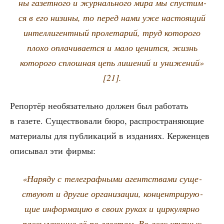
ны газет­но­го и жур­наль­но­го мира мы спу­стим­
ся в его низи­ны, то перед нами уже насто­я­щий
интел­ли­гент­ный про­ле­та­рий, труд кото­ро­го
пло­хо опла­чи­ва­ет­ся и мало ценит­ся, жизнь
кото­ро­го сплош­ная цепь лише­ний и уни­же­ний»
[21].
Репор­тёр необя­за­тель­но дол­жен был рабо­тать
в газе­те. Суще­ство­ва­ли бюро, рас­про­стра­ня­ю­щие
мате­ри­а­лы для пуб­ли­ка­ций в изда­ни­ях. Кер­жен­цев
опи­сы­вал эти фирмы:
«Наря­ду с теле­граф­ны­ми агент­ства­ми суще­
ству­ют и дру­гие орга­ни­за­ции, кон­цен­три­ру­ю­
щие инфор­ма­цию в сво­их руках и цир­ку­ляр­но
рас­сы­ла­ю­щие её по газе­там. Во всех круп­ных