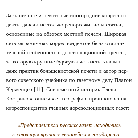
Загра­нич­ные и неко­то­рые ино­го­род­ние кор­ре­спон­
ден­ты дава­ли не толь­ко репор­та­жи, но и ста­тьи,
осно­ван­ные на обзо­рах мест­ной печа­ти. Широ­кая
сеть загра­нич­ных кор­ре­спон­ден­тов была отли­чи­
тель­ной осо­бен­но­стью доре­во­лю­ци­он­ной прес­сы,
за кото­рую круп­ные бур­жу­аз­ные газе­ты хва­лил
даже прак­тик боль­ше­вист­ской печа­ти и автор пер­
во­го совет­ско­го учеб­ни­ка по газет­но­му делу Пла­тон
Кер­жен­цев [11]. Совре­мен­ный исто­рик Еле­на
Костри­ко­ва опи­сы­ва­ет гео­гра­фию про­ник­но­ве­ния
кор­ре­спон­ден­тов глав­ных доре­во­лю­ци­он­ных газет:
«Пред­ста­ви­те­ли рус­ских газет нахо­ди­лись
в сто­ли­цах круп­ных евро­пей­ских госу­дарств —