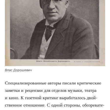
Влас Доро­ше­вич
Спе­ци­а­ли­зи­ро­ван­ные авто­ры писа­ли кри­ти­че­ские
замет­ки и рецен­зии для отде­лов музы­ки, теат­ра
и кино. К газет­ной кри­ти­ке выра­бо­та­лось двой­
ствен­ное отно­ше­ние. С одной сто­ро­ны, обо­зре­ва­те­