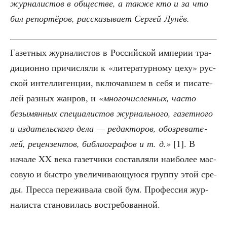
жур­на­ли­стов в обще­стве, а так­же кто и за что
бил репор­тё­ров, рас­ска­зы­ва­ет Сер­гей Лунёв.
Газет­ных жур­на­ли­стов в Рос­сий­ской импе­рии тра­
ди­ци­он­но при­чис­ля­ли к «лите­ра­тур­но­му цеху» рус­
ской интел­ли­ген­ции, вклю­чав­шем в себя и писа­те­
лей раз­ных жан­ров, и «
мно­го­чис­лен­ных, часто
безы­мян­ных спе­ци­а­ли­стов жур­наль­но­го, газет­но­го
и изда­тель­ско­го дела — редак­то­ров, обо­зре­ва­те­
лей, рецен­зен­тов, биб­лио­гра­фов и т. д.»
[1]. В
нача­ле XX века газет­чи­ки состав­ля­ли наи­бо­лее мас­
со­вую и быст­ро уве­ли­чи­ва­ю­щу­ю­ся груп­пу этой сре­
ды. Прес­са пере­жи­ва­ла свой бум. Про­фес­сия жур­
на­ли­ста ста­но­ви­лась востребованной.