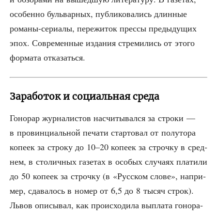
осо­бен­но буль­вар­ных, пуб­ли­ко­ва­лись длин­ные
рома­ны-сери­а­лы, пере­жи­ток прес­сы преды­ду­щих
эпох. Совре­мен­ные изда­ния стре­ми­лись от это­го
фор­ма­та отказаться.
Заработок и социальная среда
Гоно­рар жур­на­ли­стов насчи­ты­вал­ся за стро­ки —
в про­вин­ци­аль­ной печа­ти стар­то­вал от полу­то­ра
копе­ек за стро­ку до 10–20 копе­ек за строч­ку в сред­
нем, в сто­лич­ных газе­тах в осо­бых слу­ча­ях пла­ти­ли
до 50 копе­ек за строч­ку (в «Рус­ском сло­ве», напри­
мер, сда­ва­лось в номер от 6,5 до 8 тысяч строк).
Львов опи­сы­вал, как про­ис­хо­ди­ла выпла­та гоно­ра­