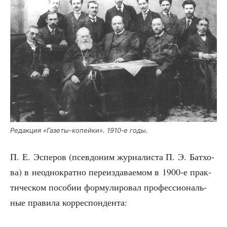
Редак­ция «Газе­ты-копей­ки». 1910‑е годы.
П. Е. Эспе­ров (псев­до­ним жур­на­ли­ста П. Э. Батхо­
ва) в неод­но­крат­но пере­из­да­ва­е­мом в 1900‑е прак­
ти­че­ском посо­бии фор­му­ли­ро­вал про­фес­си­о­наль­
ные пра­ви­ла корреспондента: