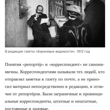
В редак­ции газе­ты «Бир­же­вые ведо­мо­сти». 1912 год
Поня­тия «репор­тёр» и «кор­ре­спон­дент» не сино­ни­
мич­ны. Кор­ре­спон­ден­та­ми назы­ва­ли тех людей, кто
отправ­лял замет­ки в газе­ту по почте, а не при­но­
сил мате­ри­ал непо­сред­ствен­но в редак­цию, в отли­
чие от репор­тё­ров. Были загра­нич­ные и про­вин­ци­
аль­ные кор­ре­спон­ден­ты, штат­ные и нештат­ные,
посто­ян­ные и разовые.