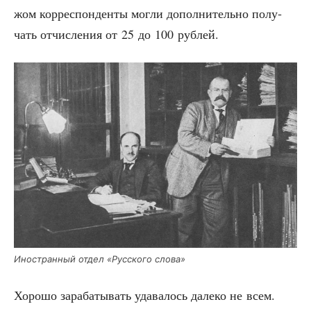
жом кор­ре­спон­ден­ты мог­ли допол­ни­тель­но полу­
чать отчис­ле­ния от 25 до 100 рублей.
Ино­стран­ный отдел «Рус­ско­го слова»
Хоро­шо зара­ба­ты­вать уда­ва­лось дале­ко не всем.