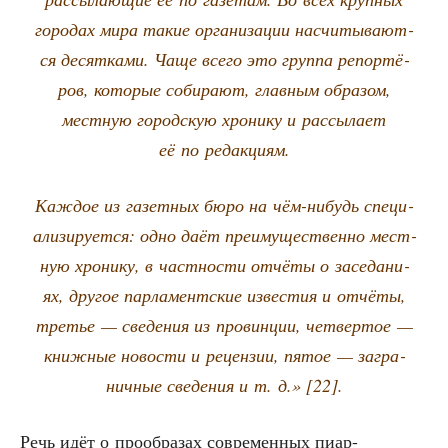
горо­дах мира такие орга­ни­за­ции насчи­ты­ва­ют­
ся десят­ка­ми. Чаще все­го это груп­па репор­тё­
ров, кото­рые соби­ра­ют, глав­ным обра­зом,
мест­ную город­скую хро­ни­ку и рас­сы­ла­ет
её по редакциям.
Каж­дое из газет­ных бюро на чём-нибудь спе­ци­
а­ли­зи­ру­ет­ся: одно даёт пре­иму­ще­ствен­но мест­
ную хро­ни­ку, в част­но­сти отчё­ты о засе­да­ни­
ях, дру­гое пар­ла­мент­ские изве­стия и отчё­ты,
тре­тье — све­де­ния из про­вин­ции, чет­вер­тое —
книж­ные ново­сти и рецен­зии, пятое — загра­
нич­ные све­де­ния и т. д.» [22].
Речь идёт о про­об­ра­зах совре­мен­ных пиар-