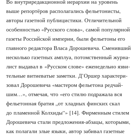
Во внут­ри­ре­дак­ци­он­ной иерар­хии на уро­вень
выше репор­тё­ров рас­по­ла­га­лись фелье­то­ни­сты,
авто­ры газет­ной пуб­ли­ци­сти­ки. Отли­чи­тель­ной
осо­бен­но­стью «Рус­ско­го сло­ва», самой попу­ляр­ной
газе­ты Рос­сий­ской импе­рии, были фелье­то­ны его
глав­но­го редак­то­ра Вла­са Доро­ше­ви­ча. Сме­нив­ший
несколь­ко газет­ных амплуа, потом­ствен­ный жур­на­
лист выда­вал в «Рус­ском сло­ве» еже­не­дель­но язви­
тель­ные вити­е­ва­тые замет­ки. Д’Оршер харак­те­ри­
зо­вал Доро­ше­ви­ча «масте­ром фелье­то­на ред­чай­
шим…», отме­чая, что «его сти­лю под­ра­жа­ла вся
фелье­тон­ная бра­тия „от хлад­ных фин­ских скал
до пла­мен­ной Кол­хи­ды“» [14]. Фир­мен­ным сти­лем
Доро­ше­ви­ча ста­ли пред­ло­же­ния-абза­цы, кото­ры­ми,
как пола­га­ли злые язы­ки, автор заби­вал газет­ные