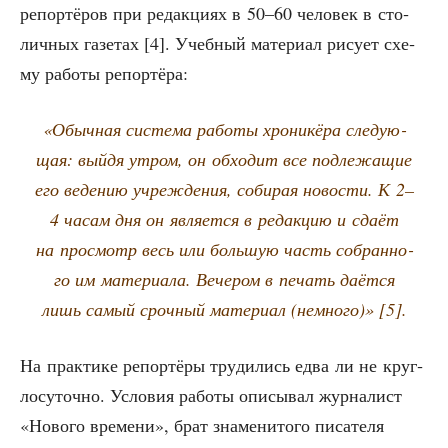
репор­тё­ров при редак­ци­ях в 50–60 чело­век в сто­
лич­ных газе­тах [4]. Учеб­ный мате­ри­ал рису­ет схе­
му рабо­ты репортёра:
«Обыч­ная систе­ма рабо­ты хро­ни­кё­ра сле­ду­ю­
щая: вый­дя утром, он обхо­дит все под­ле­жа­щие
его веде­нию учре­жде­ния, соби­рая ново­сти. К 2–
4 часам дня он явля­ет­ся в редак­цию и сда­ёт
на про­смотр весь или боль­шую часть собран­но­
го им мате­ри­а­ла. Вече­ром в печать даёт­ся
лишь самый сроч­ный мате­ри­ал (немно­го)» [5].
На прак­ти­ке репор­тё­ры тру­ди­лись едва ли не круг­
ло­су­точ­но. Усло­вия рабо­ты опи­сы­вал жур­на­лист
«Ново­го вре­ме­ни», брат зна­ме­ни­то­го писа­те­ля