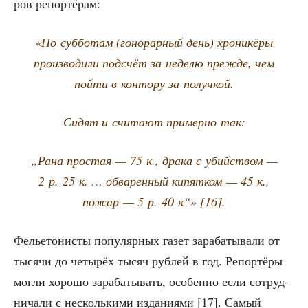
ров репортёрам:
«По суб­бо­там (гоно­рар­ный день) хро­ни­кё­ры
про­из­во­ди­ли под­счёт за неде­лю преж­де, чем
пой­ти в кон­то­ру за получкой.
Сидят и счи­та­ют при­мер­но так:
„Рана про­стая — 75 к., дра­ка с убий­ством —
2 р. 25 к. … обва­рен­ный кипят­ком — 45 к.,
пожар — 5 р. 40 к“» [16].
Фелье­то­ни­сты попу­ляр­ных газет зара­ба­ты­ва­ли от
тыся­чи до четы­рёх тысяч руб­лей в год. Репор­тё­ры
мог­ли хоро­шо зара­ба­ты­вать, осо­бен­но если сотруд­
ни­ча­ли с несколь­ки­ми изда­ни­я­ми [17]. Самый