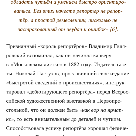
обла­дать чутьём и уме­ни­ем быст­ро ори­ен­ти­ро­
вать­ся. Без этих качеств репор­тёр не репор­
тёр, а про­стой ремес­лен­ник, нисколь­ко не
застра­хо­ван­ный от неудач и оши­бок» [6].
При­знан­ный «король репор­тё­ров» Вла­ди­мир Гиля­
ров­ский вспо­ми­нал, как он начи­нал карье­ру
в «Мос­ков­ском лист­ке» в 1882 году. Изда­тель газе­
ты, Нико­лай Пас­ту­хов, про­сла­вив­ший своё изда­ние
«быст­ро­той све­де­ний о про­ис­ше­стви­ях», инструк­
ти­ро­вал «дебю­ти­ру­ю­ще­го репор­тё­ра» перед Все­рос­
сий­ской худо­же­ствен­ной выстав­кой в Пер­во­пре­
столь­ной, что он дол­жен быть
«как вор на ярмар­
ке»
, то есть вни­ма­тель­ным до дета­лей и чут­ким.
Спо­соб­ство­ва­ла успе­ху репор­тё­ра хоро­шая физи­че­