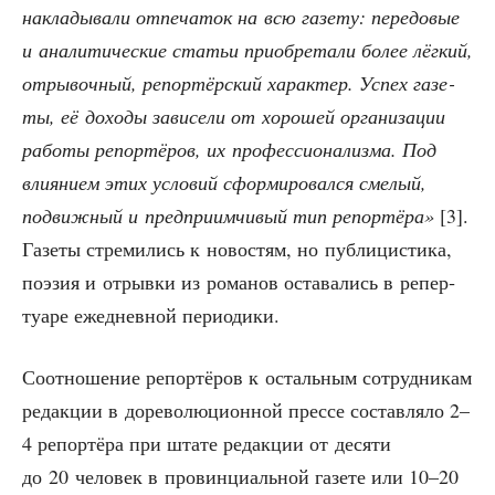
накла­ды­ва­ли отпе­ча­ток на всю газе­ту: пере­до­вые
и ана­ли­ти­че­ские ста­тьи при­об­ре­та­ли более лёг­кий,
отры­воч­ный, репор­тёр­ский харак­тер. Успех газе­
ты, её дохо­ды зави­се­ли от хоро­шей орга­ни­за­ции
рабо­ты репор­тё­ров, их про­фес­си­о­на­лиз­ма. Под
вли­я­ни­ем этих усло­вий сфор­ми­ро­вал­ся сме­лый,
подвиж­ный и пред­при­им­чи­вый тип репор­тё­ра»
[3].
Газе­ты стре­ми­лись к ново­стям, но пуб­ли­ци­сти­ка,
поэ­зия и отрыв­ки из рома­нов оста­ва­лись в репер­
ту­а­ре еже­днев­ной периодики.
Соот­но­ше­ние репор­тё­ров к осталь­ным сотруд­ни­кам
редак­ции в доре­во­лю­ци­он­ной прес­се состав­ля­ло 2–
4 репор­тё­ра при шта­те редак­ции от деся­ти
до 20 чело­век в про­вин­ци­аль­ной газе­те или 10–20