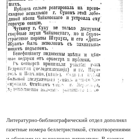
Лите­ра­тур­но-биб­лио­гра­фи­че­ский отдел допол­нял
газет­ные номе­ра бел­ле­три­сти­кой, сти­хо­тво­ре­ни­я­ми
и обзо­ра­ми на вышед­шую лите­ра­ту­ру. В газе­тах,