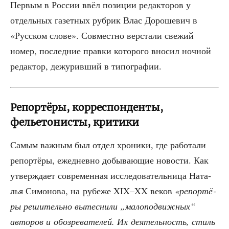
Пер­вым в Рос­сии ввёл пози­ции редак­то­ров у
отдель­ных газет­ных руб­рик Влас Доро­ше­вич в
«Рус­ском сло­ве». Сов­мест­но вер­ста­ли све­жий
номер, послед­ние прав­ки кото­ро­го вно­сил ноч­ной
редак­тор, дежу­рив­ший в типографии.
Репортёры, корреспонденты,
фельетонисты, критики
Самым важ­ным был отдел хро­ни­ки, где рабо­та­ли
репор­тё­ры, еже­днев­но добы­ва­ю­щие ново­сти. Как
утвер­жда­ет совре­мен­ная иссле­до­ва­тель­ни­ца Ната­
лья Симо­но­ва, на рубе­же XIX–XX веков
«репор­тё­
ры реши­тель­но вытес­ни­ли „мало­по­движ­ных“
авто­ров и обо­зре­ва­те­лей. Их дея­тель­ность, стиль