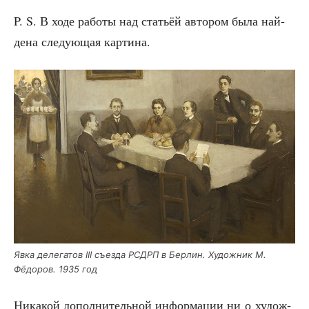
P. S. В ходе рабо­ты над ста­тьёй авто­ром была най­
де­на сле­ду­ю­щая картина.
Явка деле­га­тов III съез­да РСДРП в Бер­лин. Худож­ник М.
Фёдо­ров. 1935 год
Ника­кой допол­ни­тель­ной инфор­ма­ции ни о худож­