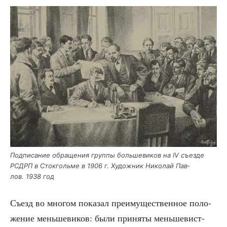
Под­пи­са­ние обра­ще­ния груп­пы боль­ше­ви­ков на IV съез­де
РСДРП в Сток­голь­ме в 1906 г. Худож­ник Нико­лай Пав­
лов. 1938 год
Съезд во мно­гом пока­зал пре­иму­ще­ствен­ное поло­
же­ние мень­ше­ви­ков: были при­ня­ты мень­ше­вист­