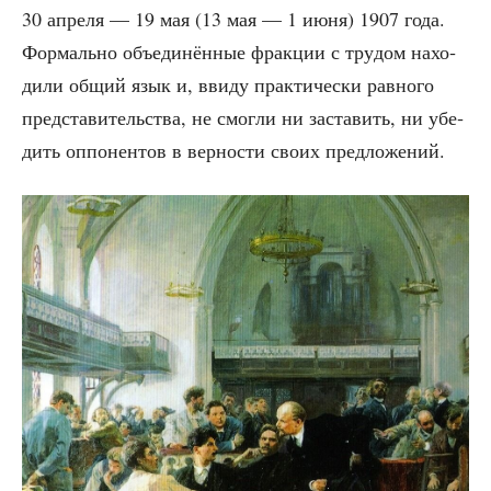
30 апре­ля — 19 мая (13 мая — 1 июня) 1907 года.
Фор­маль­но объ­еди­нён­ные фрак­ции с тру­дом нахо­
ди­ли общий язык и, вви­ду прак­ти­че­ски рав­но­го
пред­ста­ви­тель­ства, не смог­ли ни заста­вить, ни убе­
дить оппо­нен­тов в вер­но­сти сво­их предложений.