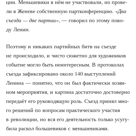
ции. Мень­ше­ви­ки в нём не участ­во­ва­ли, но про­ве­
ли в Жене­ве соб­ствен­ную парт­кон­фе­рен­цию.
«Два
съез­да — две пар­тии»
, — гово­рил по это­му пово­
ду Ленин.
Поэто­му и ника­ких пар­тий­ных битв на съез­де
не про­ис­хо­ди­ло, и чисто сюжет­но для худож­ни­ков
собы­тие мог­ло быть неин­те­рес­ным. В про­то­ко­лах
съез­да зафик­си­ро­ва­но око­ло 140 выступ­ле­ний
Лени­на — понят­но, что он был фак­ти­че­ски хозя­и­
ном меро­при­я­тия, и кар­ти­на доста­точ­но досто­вер­но
пере­да­ёт его руко­во­дя­щую роль. Съезд при­нял мно­
го реше­ний по вопро­сам прак­ти­че­ско­го уча­стия
в рево­лю­ции, но вся его дея­тель­ность толь­ко усу­гу­
би­ла рас­кол боль­ше­ви­ков с меньшевиками.