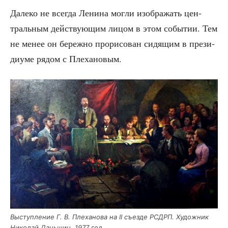
Дале­ко не все­гда Лени­на мог­ли изоб­ра­жать цен­
траль­ным дей­ству­ю­щим лицом в этом собы­тии. Тем
не менее он береж­но про­ри­со­ван сидя­щим в пре­зи­
ди­у­ме рядом с Плехановым.
Выступ­ле­ние Г. В. Пле­ха­но­ва на II съез­де РСДРП. Худож­ник
Нико­лай Дань­шин. 1977 год