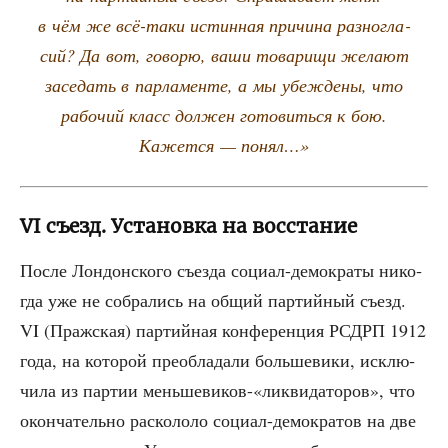
в чём же всё-таки истин­ная при­чи­на раз­но­гла­
сий? Да вот, гово­рю, ваши това­ри­щи жела­ют
засе­дать в пар­ла­мен­те, а мы убеж­де­ны, что
рабо­чий класс дол­жен гото­вить­ся к бою.
Кажет­ся — понял…»
VI съезд. Установка на восстание
После Лон­дон­ско­го съез­да соци­ал-демо­кра­ты нико­
гда уже не собра­лись на общий пар­тий­ный съезд.
VI (Праж­ская) пар­тий­ная кон­фе­рен­ция РСДРП 1912
года, на кото­рой пре­об­ла­да­ли боль­ше­ви­ки, исклю­
чи­ла из пар­тии меньшевиков-«ликвидаторов», что
окон­ча­тель­но рас­ко­ло­ло соци­ал-демо­кра­тов на две