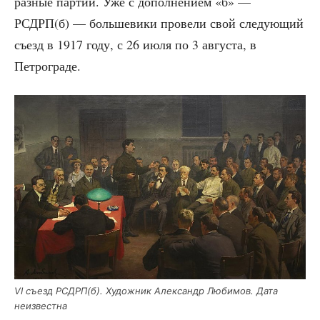
раз­ные пар­тии. Уже с допол­не­ни­ем «б» —
РСДРП(б) — боль­ше­ви­ки про­ве­ли свой сле­ду­ю­щий
съезд в 1917 году, с 26 июля по 3 авгу­ста, в
Петрограде.
VI съезд РСДРП(б). Худож­ник Алек­сандр Люби­мов. Дата
неизвестна