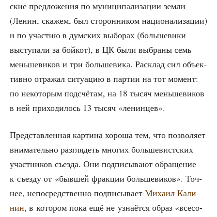
ские пред­ло­же­ния по муни­ци­па­ли­за­ции зем­ли
(Ленин, ска­жем, был сто­рон­ни­ком наци­о­на­ли­за­ции)
и по уча­стию в дум­ских выбо­рах (боль­ше­ви­ки
высту­па­ли за бой­кот), в ЦК были выбра­ны семь
мень­ше­ви­ков и три боль­ше­ви­ка. Рас­клад сил объ­ек­
тив­но отра­жал ситу­а­цию в пар­тии на тот момент:
по неко­то­рым под­счё­там, на 18 тысяч мень­ше­ви­ков
в ней при­хо­ди­лось 13 тысяч «ленин­цев».
Пред­став­лен­ная кар­ти­на хоро­ша тем, что поз­во­ля­ет
вни­ма­тель­но раз­гля­деть мно­гих боль­ше­вист­ских
участ­ни­ков съез­да. Они под­пи­сы­ва­ют обра­ще­ние
к съез­ду от «быв­шей фрак­ции боль­ше­ви­ков». Точ­
нее, непо­сред­ствен­но под­пи­сы­ва­ет
Миха­ил Кали­
нин
, в кото­ром пока ещё не узна­ёт­ся образ «все­со­