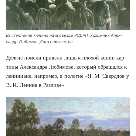
Выступ­ле­ние Лени­на на III съез­де РСДРП. Худож­ник Алек­
сандр Люби­мов. Дата неизвестна
Дол­гие поис­ки при­ве­ли лишь к пло­хой копии кар­
ти­ны Алек­сандра Люби­мо­ва, кото­рый обра­щал­ся к
лени­ни­ане, напри­мер, в полотне «Я. М. Сверд­лов у
В. И. Лени­на в Разливе».