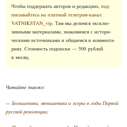
Что­бы под­дер­жать авто­ров и редак­цию,
под­
пи­сы­вай­тесь на плат­ный теле­грам-канал
VATNIKSTAN_vip
. Там мы делим­ся экс­клю­
зив­ны­ми мате­ри­а­ла­ми, зна­ко­мим­ся с исто­ри­
че­ски­ми источ­ни­ка­ми и обща­ем­ся в ком­мен­та­
ри­ях. Сто­и­мость под­пис­ки — 500 руб­лей
в месяц.
Читай­те также:
—
Боль­ше­ви­ки, мень­ше­ви­ки и эсе­ры в годы Пер­вой
рус­ской рево­лю­ции
;