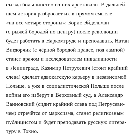
съез­да боль­шин­ство из них аре­сто­ва­ли. В даль­ней­
шем исто­рия раз­бро­са­ет их в пря­мом смыс­ле
«на все четы­ре сто­ро­ны»: Борис Эйдель­ман
(с рыжей боро­дой по цен­тру) после рево­лю­ции
будет рабо­тать в Нар­ком­тру­де и пре­по­да­вать, Натан
Вигдор­чик (с чёр­ной боро­дой пра­вее, под лам­пой)
ста­нет вра­чом и иссле­до­ва­те­лем инва­лид­но­сти
в Ленин­гра­де, Кази­мир Пет­ру­се­вич (сто­ит край­ний
сле­ва) сде­ла­ет адво­кат­скую карье­ру в неза­ви­си­мой
Поль­ше, а уже в соци­а­ли­сти­че­ской Поль­ше после
вой­ны его избе­рут в Вер­хов­ный суд, а Алек­сандр
Ван­нов­ский (сидит край­ний сле­ва под Пет­ру­се­ви­
чем) отре­чёт­ся от марк­сиз­ма, ста­нет рели­ги­оз­ным
пуб­ли­ци­стом и будет пре­по­да­вать рус­скую лите­ра­
ту­ру в Токио.