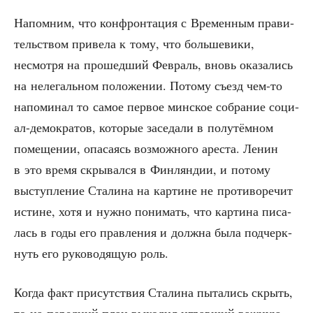
Напом­ним, что кон­фрон­та­ция с Вре­мен­ным пра­ви­
тель­ством при­ве­ла к тому, что боль­ше­ви­ки,
несмот­ря на про­шед­ший Фев­раль, вновь ока­за­лись
на неле­галь­ном поло­же­нии. Пото­му съезд чем-то
напо­ми­нал то самое пер­вое мин­ское собра­ние соци­
ал-демо­кра­тов, кото­рые засе­да­ли в полу­тём­ном
поме­ще­нии, опа­са­ясь воз­мож­но­го аре­ста. Ленин
в это вре­мя скры­вал­ся в Фин­лян­дии, и пото­му
выступ­ле­ние Ста­ли­на на кар­тине не про­ти­во­ре­чит
истине, хотя и нуж­но пони­мать, что кар­ти­на писа­
лась в годы его прав­ле­ния и долж­на была под­черк­
нуть его руко­во­дя­щую роль.
Когда факт при­сут­ствия Ста­ли­на пыта­лись скрыть,