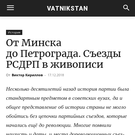
VATNIKSTAN
История
От Минска
до Петрограда. Съезды
РСДРП в живописи
От
Виктор Кириллов
-
17.12.2018
Несколь­ко деся­ти­ле­тий назад исто­рия пар­тии была
стан­дарт­ным пред­ме­том в совет­ских вузах, да и
общее пред­став­ле­ние об исто­рии стра­ны не мог­ло
обой­тись без цепоч­ки пар­тий­ных съез­дов, кото­рые
нача­лись ещё до рево­лю­ции. Мно­гие пом­ни­ли
наизусть и даты, и места доре­во­лю­ци­он­ных съез­