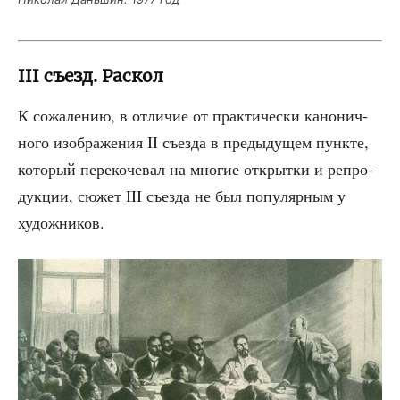
III съезд. Раскол
К сожа­ле­нию, в отли­чие от прак­ти­че­ски кано­нич­
но­го изоб­ра­же­ния II съез­да в преды­ду­щем пунк­те,
кото­рый пере­ко­че­вал на мно­гие открыт­ки и репро­
дук­ции, сюжет III съез­да не был попу­ляр­ным у
художников.