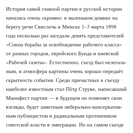
Исто­рия самой глав­ной пар­тии в рус­ской исто­рии
нача­лась очень скром­но: в малень­ком доми­ке на
бере­гу речи Свис­лочь в Мин­ске 1–3 мар­та 1898
года несколь­ко раз засе­да­ли девять пред­ста­ви­те­лей
«Сою­за борь­бы за осво­бож­де­ние рабо­че­го клас­са»
от раз­ных горо­дов, еврей­ско­го Бун­да и киев­ской
«Рабо­чей газе­ты». Есте­ствен­но, съезд был неле­галь­
ным, и атмо­сфе­ра кар­ти­ны очень хоро­шо пере­да­ёт
скрыт­ность собы­тия. Сре­ди при­част­ных к съез­ду
наи­бо­лее извест­ным стал Пётр Стру­ве, напи­сав­ший
Мани­фест пар­тии — в буду­щем он поме­ня­ет свои
взгля­ды, будет замет­ным либе­раль­но-кон­сер­ва­тив­
ным пуб­ли­ци­стом и ради­каль­ным про­тив­ни­ком
совет­ской вла­сти в эми­гра­ции. Но на самом съез­де