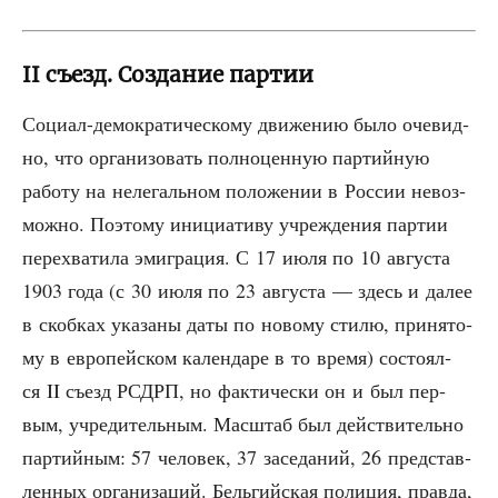
II съезд. Создание партии
Соци­ал-демо­кра­ти­че­ско­му дви­же­нию было оче­вид­
но, что орга­ни­зо­вать пол­но­цен­ную пар­тий­ную
рабо­ту на неле­галь­ном поло­же­нии в Рос­сии невоз­
мож­но. Поэто­му ини­ци­а­ти­ву учре­жде­ния пар­тии
пере­хва­ти­ла эми­гра­ция. С 17 июля по 10 авгу­ста
1903 года (с 30 июля по 23 авгу­ста — здесь и далее
в скоб­ках ука­за­ны даты по ново­му сти­лю, при­ня­то­
му в евро­пей­ском кален­да­ре в то вре­мя) состо­ял­
ся II съезд РСДРП, но фак­ти­че­ски он и был пер­
вым, учре­ди­тель­ным. Мас­штаб был дей­стви­тель­но
пар­тий­ным: 57 чело­век, 37 засе­да­ний, 26 пред­став­
лен­ных орга­ни­за­ций. Бель­гий­ская поли­ция, прав­да,