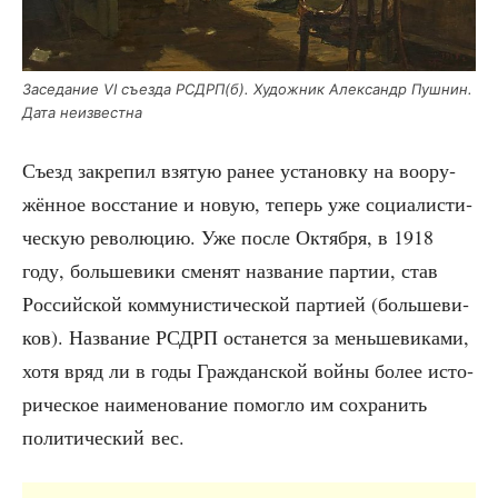
Засе­да­ние VI съез­да РСДРП(б). Худож­ник Алек­сандр Пуш­нин.
Дата неизвестна
Съезд закре­пил взя­тую ранее уста­нов­ку на воору­
жён­ное вос­ста­ние и новую, теперь уже соци­а­ли­сти­
че­скую рево­лю­цию. Уже после Октяб­ря, в 1918
году, боль­ше­ви­ки сме­нят назва­ние пар­тии, став
Рос­сий­ской ком­му­ни­сти­че­ской пар­ти­ей (боль­ше­ви­
ков). Назва­ние РСДРП оста­нет­ся за мень­ше­ви­ка­ми,
хотя вряд ли в годы Граж­дан­ской вой­ны более исто­
ри­че­ское наиме­но­ва­ние помог­ло им сохра­нить
поли­ти­че­ский вес.