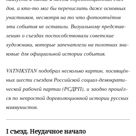
дов, а кто-то мог бы пере­чис­лить даже основ­ных
участ­ни­ков, несмот­ря на то что фото­от­чё­тов
эти собы­тия не оста­ви­ли. Визу­аль­но­му пред­став­
ле­нию о съез­дах поспо­соб­ство­ва­ли совет­ские
худож­ни­ки, кото­рые запе­чат­ле­ли на полот­нах зна­
ко­вые для офи­ци­аль­ной исто­рии события.
VATNIKSTAN подо­брал несколь­ко кар­тин, посвя­щён­
ных шести съез­дам Рос­сий­ской соци­ал-демо­кра­ти­
че­ской рабо­чей пар­тии (РСДРП), и заод­но про­шёл­
ся по непро­стой доре­во­лю­ци­он­ной исто­рии рус­ских
коммунистов.
I съезд. Неудачное начало