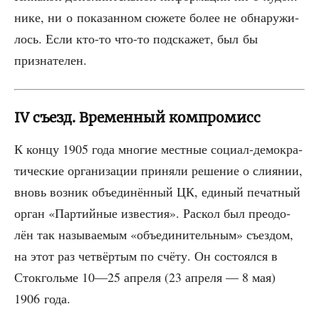
ни­ке, ни о пока­зан­ном сюже­те более не обна­ру­жи­
лось. Если кто-то что-то под­ска­жет, был бы
признателен.
IV съезд. Временный компромисс
К кон­цу 1905 года мно­гие мест­ные соци­ал-демо­кра­
ти­че­ские орга­ни­за­ции при­ня­ли реше­ние о сли­я­нии,
вновь воз­ник объ­еди­нён­ный ЦК, еди­ный печат­ный
орган «Пар­тий­ные изве­стия». Рас­кол был пре­одо­
лён так назы­ва­е­мым «объ­еди­ни­тель­ным» съез­дом,
на этот раз чет­вёр­тым по счё­ту. Он состо­ял­ся в
Сток­голь­ме 10—25 апре­ля (23 апре­ля — 8 мая)
1906 года.