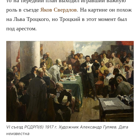
то на перед­ний план выхо­дил играв­ший важ­ную
роль в съез­де
Яков Сверд­лов
. На кар­тине он похож
на Льва Троц­ко­го, но Троц­кий в этот момент был
под арестом.
VI съезд РСДРП(б) 1917 г. Худож­ник Алек­сандр Гуля­ев. Дата
неизвестна