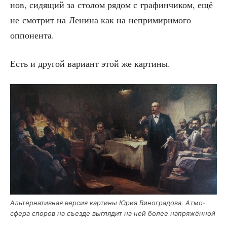
нов, сидя­щий за сто­лом рядом с гра­фин­чи­ком, ещё
не смот­рит на Лени­на как на непри­ми­ри­мо­го
оппонента.
Есть и дру­гой вари­ант этой же картины.
Аль­тер­на­тив­ная вер­сия кар­ти­ны Юрия Вино­гра­до­ва. Атмо­
сфе­ра спо­ров на съез­де выгля­дит на ней более напряжённой