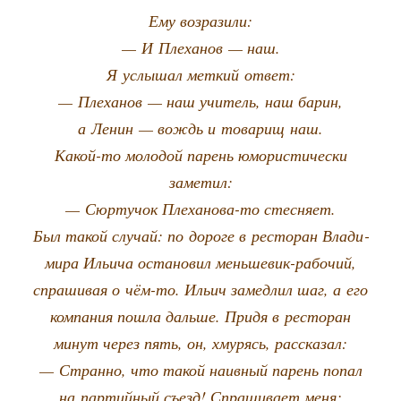
Ему возразили:
— И Пле­ха­нов — наш.
Я услы­шал мет­кий ответ:
— Пле­ха­нов — наш учи­тель, наш барин,
а Ленин — вождь и това­рищ наш.
Какой-то моло­дой парень юмо­ри­сти­че­ски
заметил:
— Сюр­ту­чок Пле­ха­но­ва-то стесняет.
Был такой слу­чай: по доро­ге в ресто­ран Вла­ди­
ми­ра Ильи­ча оста­но­вил мень­ше­вик-рабо­чий,
спра­ши­вая о чём-то. Ильич замед­лил шаг, а его
ком­па­ния пошла даль­ше. При­дя в ресто­ран
минут через пять, он, хму­рясь, рассказал:
— Стран­но, что такой наив­ный парень попал
на пар­тий­ный съезд! Спра­ши­ва­ет меня: