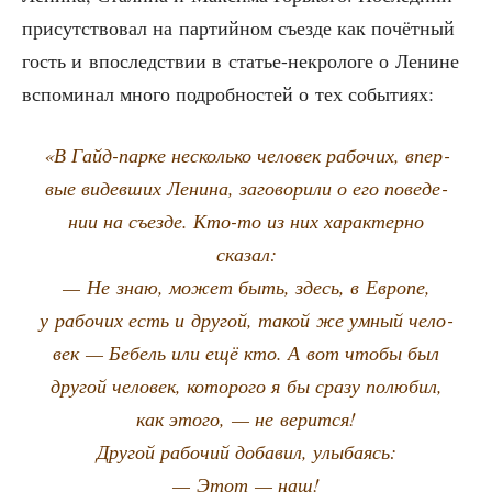
при­сут­ство­вал на пар­тий­ном съез­де как почёт­ный
гость и впо­след­ствии в ста­тье-некро­ло­ге о Ленине
вспо­ми­нал мно­го подроб­но­стей о тех событиях:
«В Гайд-пар­ке несколь­ко чело­век рабо­чих, впер­
вые видев­ших Лени­на, заго­во­ри­ли о его пове­де­
нии на съез­де. Кто-то из них харак­тер­но
сказал:
— Не знаю, может быть, здесь, в Евро­пе,
у рабо­чих есть и дру­гой, такой же умный чело­
век — Бебель или ещё кто. А вот что­бы был
дру­гой чело­век, кото­ро­го я бы сра­зу полю­бил,
как это­го, — не верится!
Дру­гой рабо­чий доба­вил, улыбаясь:
— Этот — наш!