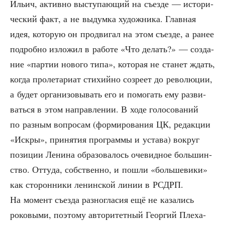
Ильич, актив­но высту­па­ю­щий на съез­де — исто­ри­
че­ский факт, а не выдум­ка худож­ни­ка. Глав­ная
идея, кото­рую он про­дви­гал на этом съез­де, а ранее
подроб­но изло­жил в рабо­те «Что делать?» — созда­
ние «пар­тии ново­го типа», кото­рая не ста­нет ждать,
когда про­ле­та­ри­ат сти­хий­но созре­ет до рево­лю­ции,
а будет орга­ни­зо­вы­вать его и помо­гать ему раз­ви­
вать­ся в этом направ­ле­нии. В ходе голо­со­ва­ний
по раз­ным вопро­сам (фор­ми­ро­ва­ния ЦК, редак­ции
«Искры», при­ня­тия про­грам­мы и уста­ва) вокруг
пози­ции Лени­на обра­зо­ва­лось оче­вид­ное боль­шин­
ство. Отту­да, соб­ствен­но, и пошли «боль­ше­ви­ки»
как сто­рон­ни­ки ленин­ской линии в РСДРП.
На момент съез­да раз­но­гла­сия ещё не каза­лись
роко­вы­ми, поэто­му авто­ри­тет­ный Геор­гий Пле­ха­