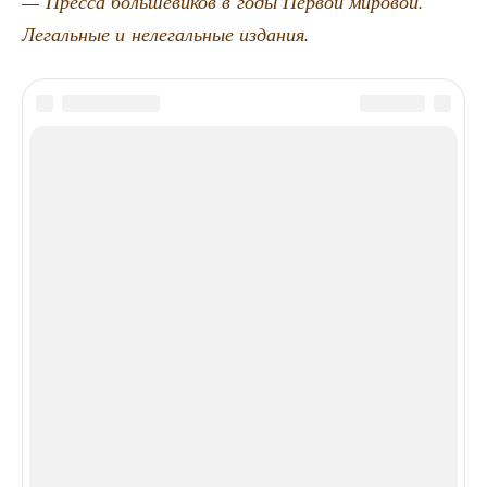
—
Прес­са боль­ше­ви­ков в годы Пер­вой миро­вой.
Легаль­ные и неле­галь­ные изда­ния
.