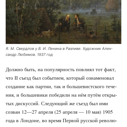
Я. М. Сверд­лов у В. И. Лени­на в Раз­ли­ве. Худож­ник Алек­
сандр Люби­мов. 1937 год
Долж­но быть, на попу­ляр­ность повли­ял тот факт,
что II съезд был собы­ти­ем, кото­рый озна­ме­но­вал
созда­ние как пар­тии, так и боль­ше­вист­ско­го тече­
ния, и боль­ше­ви­ки побе­ди­ли на нём путём откры­
тых дис­кус­сий. Сле­ду­ю­щий же съезд был ими
созван 12—27 апре­ля (25 апре­ля — 10 мая) 1905
года в Лон­доне, во вре­мя Пер­вой рус­ской рево­лю­