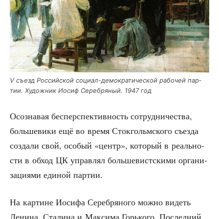
V съезд Рос­сий­ской соци­ал-демо­кра­ти­че­ской рабо­чей пар­
тии. Худож­ник Иосиф Сереб­ря­ный. 1947 год
Осо­зна­вая бес­пер­спек­тив­ность сотруд­ни­че­ства,
боль­ше­ви­ки ещё во вре­мя Сток­гольм­ско­го съез­да
созда­ли свой, осо­бый «центр», кото­рый в реаль­но­
сти в обход ЦК управ­лял боль­ше­вист­ски­ми орга­ни­
за­ци­я­ми еди­ной партии.
На кар­тине Иоси­фа Сереб­ря­но­го мож­но видеть
Лени­на, Ста­ли­на и Мак­си­ма Горь­ко­го. Послед­ний