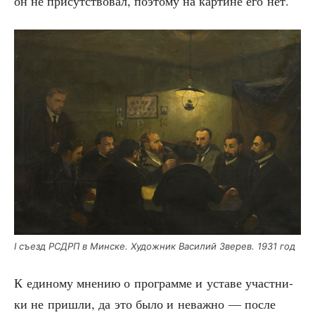
он не при­сут­ство­вал, поэто­му на кар­тине его нет.
I съезд РСДРП в Мин­ске. Худож­ник Васи­лий Зве­рев. 1931 год
К еди­но­му мне­нию о про­грам­ме и уста­ве участ­ни­
ки не при­шли, да это было и неваж­но — после