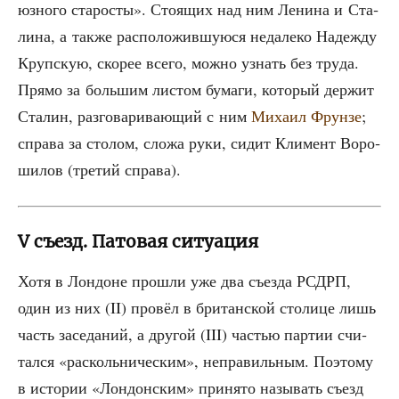
юз­но­го ста­ро­сты». Сто­я­щих над ним Лени­на и Ста­
ли­на, а так­же рас­по­ло­жив­шу­ю­ся неда­ле­ко Надеж­ду
Круп­скую, ско­рее все­го, мож­но узнать без тру­да.
Пря­мо за боль­шим листом бума­ги, кото­рый дер­жит
Ста­лин, раз­го­ва­ри­ва­ю­щий с ним
Миха­ил Фрун­зе
;
спра­ва за сто­лом, сло­жа руки, сидит Кли­мент Воро­
ши­лов (тре­тий справа).
V съезд. Патовая ситуация
Хотя в Лон­доне про­шли уже два съез­да РСДРП,
один из них (II) про­вёл в бри­тан­ской сто­ли­це лишь
часть засе­да­ний, а дру­гой (III) частью пар­тии счи­
тал­ся «рас­коль­ни­че­ским», непра­виль­ным. Поэто­му
в исто­рии «Лон­дон­ским» при­ня­то назы­вать съезд