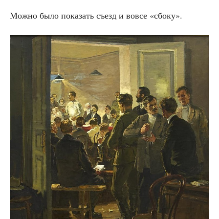
Мож­но было пока­зать съезд и вовсе «сбо­ку».