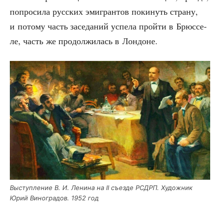
попро­си­ла рус­ских эми­гран­тов поки­нуть стра­ну,
и пото­му часть засе­да­ний успе­ла прой­ти в Брюс­се­
ле, часть же про­дол­жи­лась в Лондоне.
Выступ­ле­ние В. И. Лени­на на II съез­де РСДРП. Худож­ник
Юрий Вино­гра­дов. 1952 год