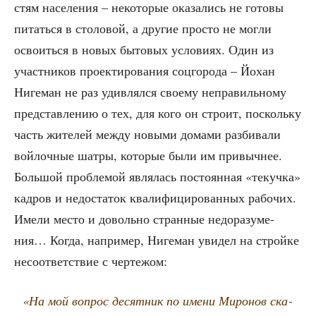
стям насе­ле­ния – неко­то­рые ока­за­лись не гото­вы
питать­ся в сто­ло­вой, а дру­гие про­сто не мог­ли
осво­ить­ся в новых быто­вых усло­ви­ях. Один из
участ­ни­ков про­ек­ти­ро­ва­ния соц­го­ро­да – Йохан
Ниге­ман не раз удив­лял­ся сво­е­му непра­виль­но­му
пред­став­ле­нию о тех, для кого он стро­ит, посколь­ку
часть жите­лей меж­ду новы­ми дома­ми раз­би­ва­ли
вой­лоч­ные шат­ры, кото­рые были им при­выч­нее.
Боль­шой про­бле­мой явля­лась посто­ян­ная «текуч­ка»
кад­ров и недо­ста­ток ква­ли­фи­ци­ро­ван­ных рабо­чих.
Име­ли место и доволь­но стран­ные недо­ра­зу­ме­
ния… Когда, напри­мер, Ниге­ман уви­дел на строй­ке
несо­от­вет­ствие с чертежом:
«На мой вопрос десят­ник по име­ни Миро­нов ска­