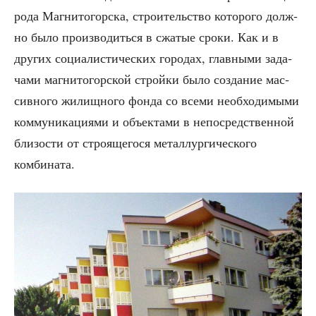
ро­да Маг­ни­то­гор­ска, стро­и­тель­ство кото­ро­го долж­
но было про­из­во­дить­ся в сжа­тые сро­ки. Как и в
дру­гих соци­а­ли­сти­че­ских горо­дах, глав­ны­ми зада­
ча­ми маг­ни­то­гор­ской строй­ки было созда­ние мас­
сив­но­го жилищ­но­го фон­да со все­ми необ­хо­ди­мы­ми
ком­му­ни­ка­ци­я­ми и объ­ек­та­ми в непо­сред­ствен­ной
бли­зо­сти от стро­я­ще­го­ся метал­лур­ги­че­ско­го
комбината.