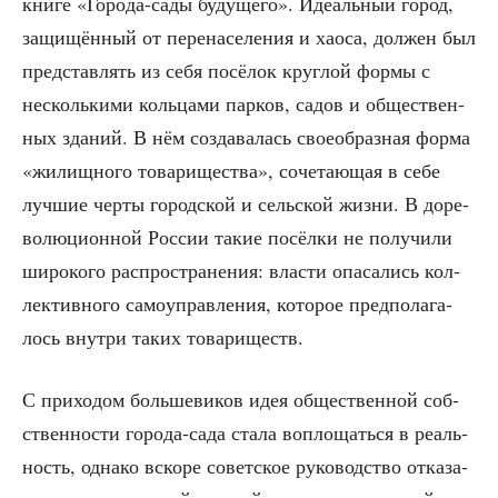
кни­ге «Горо­да-сады буду­ще­го». Иде­аль­ный город,
защи­щён­ный от пере­на­се­ле­ния и хао­са, дол­жен был
пред­став­лять из себя посё­лок круг­лой фор­мы с
несколь­ки­ми коль­ца­ми пар­ков, садов и обще­ствен­
ных зда­ний. В нём созда­ва­лась свое­об­раз­ная фор­ма
«жилищ­но­го това­ри­ще­ства», соче­та­ю­щая в себе
луч­шие чер­ты город­ской и сель­ской жиз­ни. В доре­
во­лю­ци­он­ной Рос­сии такие посёл­ки не полу­чи­ли
широ­ко­го рас­про­стра­не­ния: вла­сти опа­са­лись кол­
лек­тив­но­го само­управ­ле­ния, кото­рое пред­по­ла­га­
лось внут­ри таких товариществ.
С при­хо­дом боль­ше­ви­ков идея обще­ствен­ной соб­
ствен­но­сти горо­да-сада ста­ла вопло­щать­ся в реаль­
ность, одна­ко вско­ре совет­ское руко­вод­ство отка­за­