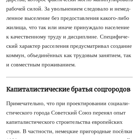
рабо­чей силой. За уволь­не­ни­ем сле­до­ва­ло и немед­
лен­ное высе­ле­ние без предо­став­ле­ния како­го-либо
жили­ща, что так или ина­че при­нуж­да­ло насе­ле­ние
к каче­ствен­но­му тру­ду и дис­ци­плине. Спе­ци­фи­че­
ский харак­тер рас­се­ле­ния преду­смат­ри­вал созда­ние
ком­мун, объ­еди­нён­ных как тру­до­вым заня­ти­ем, так
и сов­мест­ным проживанием.
Капиталистические братья соцгородов
При­ме­ча­тель­но, что при про­ек­ти­ро­ва­нии соци­а­ли­
сти­че­ско­го горо­да Совет­ский Союз пере­нял опыт
капи­та­ли­сти­че­ско­го стро­и­тель­ства евро­пей­ских
стран. В част­но­сти, немец­кие при­го­род­ные посёл­ки