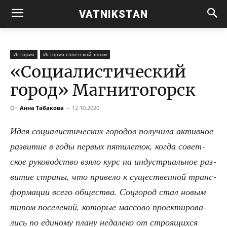
VATNIKSTAN
История
История советской эпохи
«Социалистический
город» Магнитогорск
От
Анна Табакова
-
12.10.2020
Идея соци­а­ли­сти­че­ских горо­дов полу­чи­ла актив­ное
раз­ви­тие в годы пер­вых пяти­ле­ток, когда совет­
ское руко­вод­ство взя­ло курс на инду­стри­аль­ное раз­
ви­тие стра­ны, что при­ве­ло к суще­ствен­ной транс­
фор­ма­ции все­го обще­ства. Соц­го­род стал новым
типом посе­ле­ний, кото­рые мас­со­во про­ек­ти­ро­ва­
лись по еди­но­му пла­ну неда­ле­ко от стро­я­щих­ся