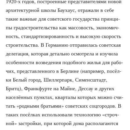
1920‑х годов, постро­ен­ные пред­ста­ви­те­ля­ми новой
архи­тек­тур­ной шко­лы Бауха­ус, отра­жа­ли в себе
такие важ­ные для совет­ско­го госу­дар­ства прин­ци­
пы гра­до­стро­и­тель­ства как мас­со­вость, эко­но­мич­
ность, стан­дар­ти­зи­ро­ван­ность и высо­кую ско­рость
стро­и­тель­ства. В Гер­ма­нию отпра­ви­лась совет­ская
деле­га­ция, кото­рая деталь­но осмот­ре­ла и изу­чи­ла
осо­бен­но­сти воз­ве­де­ния подоб­но­го жилья для рабо­
чих, пред­став­лен­но­го в Бер­лине (напри­мер, посёл­
ки Белый город, Шил­лер­парк, Симен­сштадт,
Бритц), Франк­фур­те на Майне, Дес­сау и дру­гих
насе­лён­ных пунк­тах, квар­та­лы кото­рых мож­но счи­
тать «род­ны­ми бра­тья­ми» совет­ских соц­го­ро­дов. В
таких посёл­ках исполь­зо­ва­ли тех­но­ло­гию «строч­
ной» застрой­ки, при кото­рой дома рас­по­ла­га­ют­ся