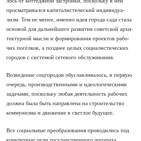
лось от кот­те­дж­ной застрой­ки, посколь­ку в ней
про­смат­ри­вал­ся капи­та­ли­сти­че­ский инди­ви­ду­а­
лизм. Тем не менее, имен­но идея горо­да-сада ста­ла
осно­вой для даль­ней­ше­го раз­ви­тия совет­ской архи­
тек­тур­ной мыс­ли и фор­ми­ро­ва­ния про­ек­тов рабо­
чих посёл­ков, а позд­нее целых соци­а­ли­сти­че­ских
горо­дов с систе­мой сете­во­го обслуживания.
Воз­ве­де­ние соц­го­ро­дов обу­слав­ли­ва­лось, в первую
оче­редь, про­из­вод­ствен­ны­ми и идео­ло­ги­че­ски­ми
зада­ча­ми, посколь­ку любая дея­тель­ность рабо­чих
долж­на была быть направ­ле­на на стро­и­тель­ство
ком­му­низ­ма и дви­же­ние в свет­лое будущее.
Все соци­аль­ные пре­об­ра­зо­ва­ния про­во­ди­лись под
кон­крет­ные цели госу­дар­ствен­но­го аппа­ра­та,