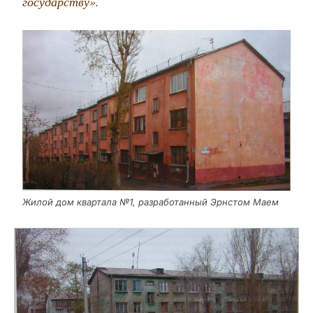
государству».
Жилой дом квар­та­ла №1, раз­ра­бо­тан­ный Эрн­стом Маем