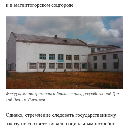
и в маг­ни­то­гор­ском соцгороде.
Фасад адми­ни­стра­тив­но­го бло­ка шко­лы, раз­ра­бо­тан­ной Гре­
той Шютте-Лихотски
Одна­ко, стрем­ле­ние сле­до­вать госу­дар­ствен­но­му
зака­зу не соот­вет­ство­ва­ло соци­аль­ным потреб­но­