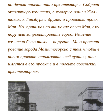
но дела­ли про­ект наши архи­тек­то­ры. Собра­ли
экс­перт­ную комис­сию, в кото­рую вошли Жол­
тов­ский, Гин­збург и дру­гие, и про­ва­ли­ли про­ект
Мая. Но, при­ни­мая во вни­ма­ние опыт Мая, ему
пору­чи­ли запро­ек­ти­ро­вать город. Реше­ние
комис­сии было такое – пору­чить Маю про­ек­ти­
ро­ва­ние горо­да Маг­ни­то­гор­ска с тем, что­бы в
новом про­ек­те исполь­зо­вать всё луч­шее, что
име­ет­ся в его про­ек­те и в про­ек­те совет­ских
архитекторов».