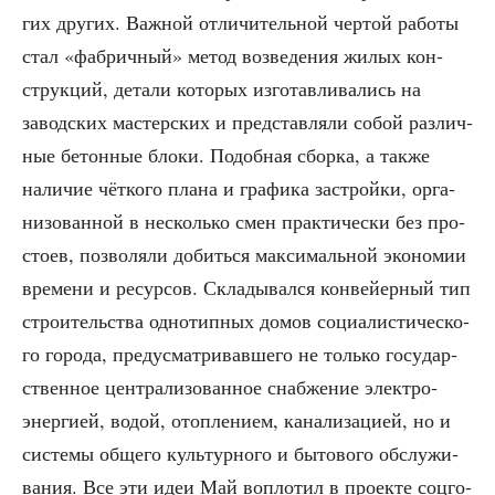
гих дру­гих. Важ­ной отли­чи­тель­ной чер­той рабо­ты
стал «фаб­рич­ный» метод воз­ве­де­ния жилых кон­
струк­ций, дета­ли кото­рых изго­тав­ли­ва­лись на
завод­ских мастер­ских и пред­став­ля­ли собой раз­лич­
ные бетон­ные бло­ки. Подоб­ная сбор­ка, а так­же
нали­чие чёт­ко­го пла­на и гра­фи­ка застрой­ки, орга­
ни­зо­ван­ной в несколь­ко смен прак­ти­че­ски без про­
сто­ев, поз­во­ля­ли добить­ся мак­си­маль­ной эко­но­мии
вре­ме­ни и ресур­сов. Скла­ды­вал­ся кон­вей­ер­ный тип
стро­и­тель­ства одно­тип­ных домов соци­а­ли­сти­че­ско­
го горо­да, преду­смат­ри­вав­ше­го не толь­ко госу­дар­
ствен­ное цен­тра­ли­зо­ван­ное снаб­же­ние элек­тро­
энер­ги­ей, водой, отоп­ле­ни­ем, кана­ли­за­ци­ей, но и
систе­мы обще­го куль­тур­но­го и быто­во­го обслу­жи­
ва­ния. Все эти идеи Май вопло­тил в про­ек­те соц­го­