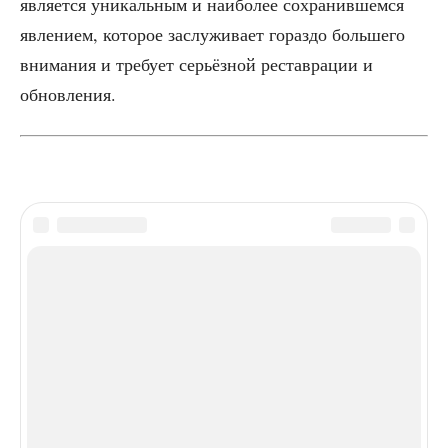
явля­ет­ся уни­каль­ным и наи­бо­лее сохра­нив­шем­ся
явле­ни­ем, кото­рое заслу­жи­ва­ет гораз­до боль­ше­го
вни­ма­ния и тре­бу­ет серьёз­ной рестав­ра­ции и
обновления.
ТЕГИ
1920-е
1930-е
архитектура
Сергей Чернышёв
Эрнст Май
ЭТО МОЖЕТ БЫТЬ ИНТЕРЕСНО
ЕЩЕ ОТ АВТОРА
В Музее архитектуры открылась
выставка «Фёдор Шехтель.
Грёзы русского модерна»