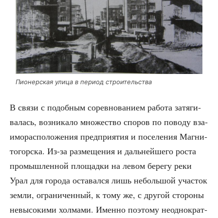
Пио­нер­ская ули­ца в пери­од строительства
В свя­зи с подоб­ным сорев­но­ва­ни­ем рабо­та затя­ги­
ва­лась, воз­ни­ка­ло мно­же­ство спо­ров по пово­ду вза­
и­мо­рас­по­ло­же­ния пред­при­я­тия и посе­ле­ния Маг­ни­
то­гор­ска. Из-за раз­ме­ще­ния и даль­ней­ше­го роста
про­мыш­лен­ной пло­щад­ки на левом бере­гу реки
Урал для горо­да оста­вал­ся лишь неболь­шой уча­сток
зем­ли, огра­ни­чен­ный, к тому же, с дру­гой сто­ро­ны
невы­со­ки­ми хол­ма­ми. Имен­но поэто­му неод­но­крат­