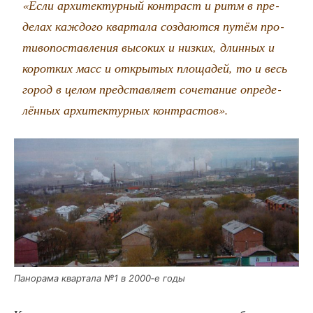
«Если архи­тек­тур­ный кон­траст и ритм в пре­
де­лах каж­до­го квар­та­ла созда­ют­ся путём про­
ти­во­по­став­ле­ния высо­ких и низ­ких, длин­ных и
корот­ких масс и откры­тых пло­ща­дей, то и весь
город в целом пред­став­ля­ет соче­та­ние опре­де­
лён­ных архи­тек­тур­ных контрастов».
Пано­ра­ма квар­та­ла №1 в 2000‑е годы