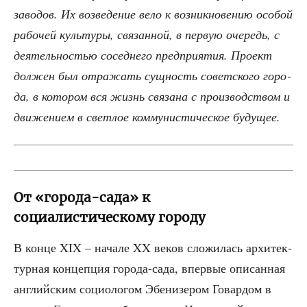
заво­дов. Их воз­ве­де­ние вело к воз­ник­но­ве­нию осо­бой
рабо­чей куль­ту­ры, свя­зан­ной, в первую оче­редь, с
дея­тель­но­стью сосед­не­го пред­при­я­тия. Про­ект
дол­жен был отра­жать сущ­ность совет­ско­го горо­
да, в кото­ром вся жизнь свя­за­на с про­из­вод­ством и
дви­же­ни­ем в свет­лое ком­му­ни­сти­че­ское будущее.
От «города-сада» к
социалистическому городу
В кон­це XIX – нача­ле XX веков сло­жи­лась архи­тек­
тур­ная кон­цеп­ция горо­да-сада, впер­вые опи­сан­ная
англий­ским социо­ло­гом Эбе­ни­зе­ром Говар­дом в