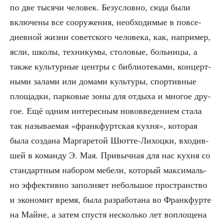
по две тыся­чи чело­век. Без­услов­но, сюда были
вклю­че­ны все соору­же­ния, необ­хо­ди­мые в повсе­
днев­ной жиз­ни совет­ско­го чело­ве­ка, как, напри­мер,
ясли, шко­лы, тех­ни­ку­мы, сто­ло­вые, боль­ни­цы, а
так­же куль­тур­ные цен­тры с биб­лио­те­ка­ми, кон­церт­
ны­ми зала­ми или дома­ми куль­ту­ры, спор­тив­ные
пло­щад­ки, пар­ко­вые зоны для отды­ха и мно­гое дру­
гое. Ещё одним инте­рес­ным ново­вве­де­ни­ем ста­ла
так назы­ва­е­мая «франк­фурт­ская кух­ня», кото­рая
была созда­на Мар­га­ре­той Шют­те-Лихоц­ки, вхо­див­
шей в коман­ду Э. Мая. При­выч­ная для нас кух­ня со
стан­дарт­ным набо­ром мебе­ли, кото­рый мак­си­маль­
но эффек­тив­но запол­ня­ет неболь­шое про­стран­ство
и эко­но­мит вре­мя, была раз­ра­бо­та­на во Франк­фур­те
на Майне, а затем спу­стя несколь­ко лет вопло­ще­на