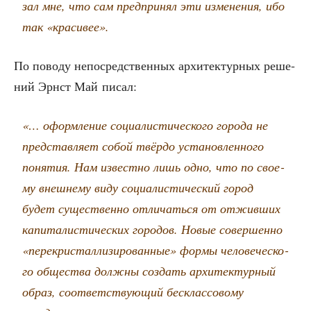
зал мне, что сам пред­при­нял эти изме­не­ния, ибо
так «кра­си­вее».
По пово­ду непо­сред­ствен­ных архи­тек­тур­ных реше­
ний Эрнст Май писал:
«…
оформ­ле­ние соци­а­ли­сти­че­ско­го горо­да не
пред­став­ля­ет собой твёр­до уста­нов­лен­но­го
поня­тия. Нам извест­но лишь одно, что по сво­е­
му внеш­не­му виду соци­а­ли­сти­че­ский город
будет суще­ствен­но отли­чать­ся от отжив­ших
капи­та­ли­сти­че­ских горо­дов. Новые совер­шен­но
«пере­кри­стал­ли­зи­ро­ван­ные» фор­мы чело­ве­че­ско­
го обще­ства долж­ны создать архи­тек­тур­ный
образ, соот­вет­ству­ю­щий бес­клас­со­во­му