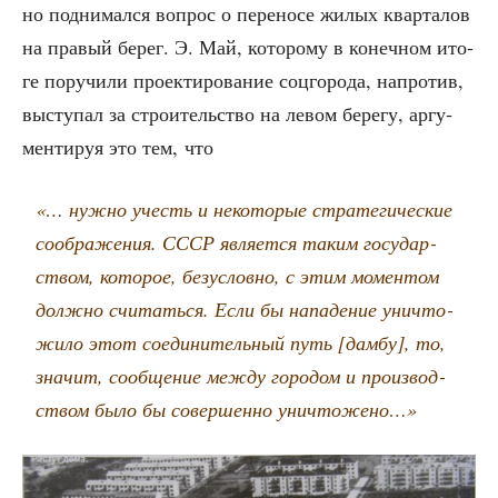
но под­ни­мал­ся вопрос о пере­но­се жилых квар­та­лов
на пра­вый берег. Э. Май, кото­ро­му в конеч­ном ито­
ге пору­чи­ли про­ек­ти­ро­ва­ние соц­го­ро­да, напро­тив,
высту­пал за стро­и­тель­ство на левом бере­гу, аргу­
мен­ти­руя это тем, что
«… нуж­но учесть и неко­то­рые стра­те­ги­че­ские
сооб­ра­же­ния. СССР явля­ет­ся таким госу­дар­
ством, кото­рое, без­услов­но, с этим момен­том
долж­но счи­тать­ся. Если бы напа­де­ние уни­что­
жи­ло этот соеди­ни­тель­ный путь [дам­бу], то,
зна­чит, сооб­ще­ние меж­ду горо­дом и про­из­вод­
ством было бы совер­шен­но уничтожено…»