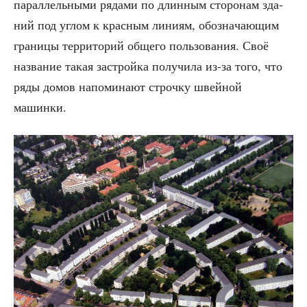
парал­лель­ны­ми ряда­ми по длин­ным сто­ро­нам зда­
ний под углом к крас­ным лини­ям, обо­зна­ча­ю­щим
гра­ни­цы тер­ри­то­рий обще­го поль­зо­ва­ния. Своё
назва­ние такая застрой­ка полу­чи­ла из-за того, что
ряды домов напо­ми­на­ют строч­ку швей­ной
машинки.