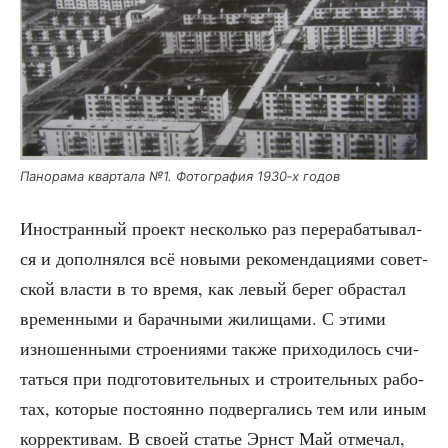
Пано­ра­ма квар­та­ла №1. Фото­гра­фия 1930‑х годов
Ино­стран­ный про­ект несколь­ко раз пере­ра­ба­ты­вал­
ся и допол­нял­ся всё новы­ми реко­мен­да­ци­я­ми совет­
ской вла­сти в то вре­мя, как левый берег обрас­тал
вре­мен­ны­ми и барач­ны­ми жили­ща­ми. С эти­ми
изно­шен­ны­ми стро­е­ни­я­ми так­же при­хо­ди­лось счи­
тать­ся при под­го­то­ви­тель­ных и стро­и­тель­ных рабо­
тах, кото­рые посто­ян­но под­вер­га­лись тем или иным
кор­рек­ти­вам. В сво­ей ста­тье Эрнст Май отме­чал,