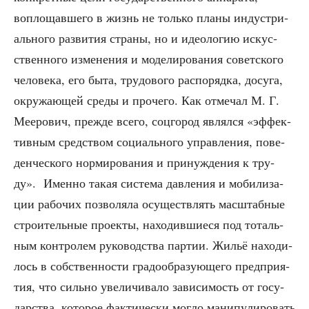
вопло­щав­ше­го в жизнь не толь­ко пла­ны инду­стри­
аль­но­го раз­ви­тия стра­ны, но и идео­ло­гию искус­
ствен­но­го изме­не­ния и моде­ли­ро­ва­ния совет­ско­го
чело­ве­ка, его быта, тру­до­во­го рас­по­ряд­ка, досу­га,
окру­жа­ю­щей сре­ды и про­че­го. Как отме­чал М. Г.
Мее­ро­вич, преж­де все­го, соц­го­род являл­ся «эффек­
тив­ным сред­ством соци­аль­но­го управ­ле­ния, пове­
ден­че­ско­го нор­ми­ро­ва­ния и при­нуж­де­ния к тру­
ду». Имен­но такая систе­ма дав­ле­ния и моби­ли­за­
ции рабо­чих поз­во­ля­ла осу­ществ­лять мас­штаб­ные
стро­и­тель­ные про­ек­ты, нахо­див­ши­е­ся под тоталь­
ным кон­тро­лем руко­вод­ства пар­тии. Жильё нахо­ди­
лось в соб­ствен­но­сти гра­до­об­ра­зу­ю­ще­го пред­при­я­
тия, что силь­но уве­ли­чи­ва­ло зави­си­мость от госу­
дар­ства, кото­рое фак­ти­че­ски мог­ло мани­пу­ли­ро­вать