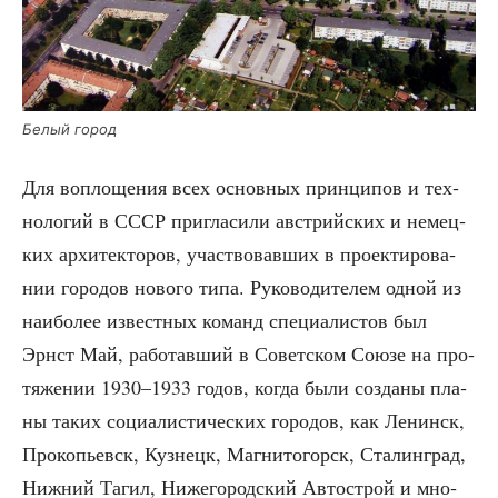
Белый город
Для вопло­ще­ния всех основ­ных прин­ци­пов и тех­
но­ло­гий в СССР при­гла­си­ли австрий­ских и немец­
ких архи­тек­то­ров, участ­во­вав­ших в про­ек­ти­ро­ва­
нии горо­дов ново­го типа. Руко­во­ди­те­лем одной из
наи­бо­лее извест­ных команд спе­ци­а­ли­стов был
Эрнст Май, рабо­тав­ший в Совет­ском Сою­зе на про­
тя­же­нии 1930–1933 годов, когда были созда­ны пла­
ны таких соци­а­ли­сти­че­ских горо­дов, как Ленинск,
Про­ко­пьевск, Куз­нецк, Маг­ни­то­горск, Ста­лин­град,
Ниж­ний Тагил, Ниже­го­род­ский Авто­строй и мно­