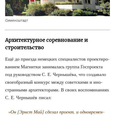
Симен­сштадт
Архитектурное соревнование и
строительство
Ещё до при­ез­да немец­ких спе­ци­а­ли­стов про­ек­ти­ро­
ва­ни­ем Маг­нит­ки зани­ма­лась груп­па Гос­про­ек­та
под руко­вод­ством С. Е. Чер­ны­шё­ва, что созда­ва­ло
свое­об­раз­ный кон­курс меж­ду совет­ски­ми и ино­
стран­ны­ми архи­тек­то­ра­ми. В сво­их вос­по­ми­на­ни­ях
С. Е. Чер­ны­шёв писал:
«Он [Эрнст Май] сде­лал про­ект, и одно­вре­мен­