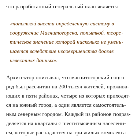
что раз­ра­бо­тан­ный гене­раль­ный план является
«попыт­кой вне­сти опре­де­лён­ную систе­му в
соору­же­ние Маг­ни­то­гор­ска, попыт­кой, тео­ре­
ти­че­ское зна­че­ние кото­рой нисколь­ко не умень­
ша­ет­ся вслед­ствие несо­вер­шен­ства досе­ле
извест­ных данных».
Архи­тек­тор опи­сы­вал, что маг­ни­то­гор­ский соц­го­
род был рас­счи­тан на 200 тысяч жите­лей, про­жи­ва­
ю­щих в пяти рай­о­нах, четы­ре из кото­рых при­хо­дят­
ся на южный город, а один явля­ет­ся само­сто­я­тель­
ным север­ным горо­дом. Каж­дый из рай­о­нов под­раз­
де­ля­ет­ся на квар­та­лы с шести­ты­сяч­ным насе­ле­ни­
ем, кото­рые рас­па­да­ют­ся на три жилых ком­плек­са