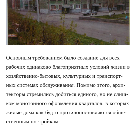
Основ­ным тре­бо­ва­ни­ем было созда­ние для всех
рабо­чих оди­на­ко­во бла­го­при­ят­ных усло­вий жиз­ни в
хозяй­ствен­но-быто­вых, куль­тур­ных и транс­порт­
ных систе­мах обслу­жи­ва­ния. Поми­мо это­го, архи­
тек­то­ры стре­ми­лись добить­ся еди­но­го, но не слиш­
ком моно­тон­но­го оформ­ле­ния квар­та­лов, в кото­рых
жилые дома как буд­то про­ти­во­по­став­ля­ют­ся обще­
ствен­ным постройкам: