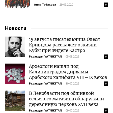
Анна Табакова
-
29.09.2020
0
Новости
15 августа писательница Олеся
Кривцова расскажет о жизни
Кубы при Фиделе Кастро
Редакция VATNIKSTAN
-
05.08.2026
0
Археологи нашли под
Калининградом дирхамы
Арабского халифата VIII–IX веков
Редакция VATNIKSTAN
-
10.07.2026
0
В Ленобласти под обшивкой
сельского магазина обнаружили
деревянную церковь XVII века
Редакция VATNIKSTAN
-
09.07.2026
0