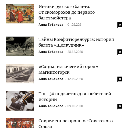
Истоки русского балета.
От скоморохов до первого
балетмейстера
Анна Табакова
-
01.02.2021
0
Тайны Конфитюренбурга: история
балета «Щелкунчик»
Анна Табакова
-
28.12.2020
0
«Социалистический город»
Магнитогорск
Анна Табакова
-
12.10.2020
0
Топ-30 подкастов для любителей
истории
Анна Табакова
-
09.10.2020
0
Современное прошлое Советского
Союза