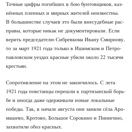
Точ­ные циф­ры погиб­ших в бою бун­тов­щи­ков, каз­
нён­ных плен­ных и мир­ных жите­лей неиз­вест­ны.
В боль­шин­стве слу­ча­ев это были вне­су­деб­ные рас­
пра­вы, кото­рые никак не доку­мен­ти­ро­ва­ли. Если
верить пред­се­да­те­лю Сиб­рев­ко­ма Ива­ну Смир­но­ву,
то за март 1921 года толь­ко в Ишим­ском и Пет­ро­
пав­лов­ском уез­дах крас­ные уби­ли око­ло 22 тыся­чи
крестьян.
Сопро­тив­ле­ние на этом не закон­чи­лось. С лета
1921 года повстан­цы пере­шли к пар­ти­зан­ской борь­
бе и ино­гда даже одер­жи­ва­ли новые локаль­ные
побе­ды. Так, в нача­ле авгу­ста они заня­ли сёла Аро­
ма­ше­во, Кро­то­во, Боль­шое Соро­ки­но и Пини­ги­но,
захва­ти­ли обоз красных.