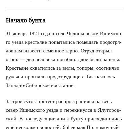
Начало бунта
31 янва­ря 1921 года в селе Чел­но­ков­ском Ишим­ско­
го уез­да кре­стьяне попы­та­лись поме­шать прод­от­ря­
дов­цам выве­сти семен­ное зер­но. Отряд открыл
огонь — два чело­ве­ка погиб­ли, двое были ране­ны.
Кре­стьяне схва­ти­лись за вилы, топо­ры, охот­ни­чьи
ружья и про­гна­ли прод­от­ря­дов­цев. Так нача­лось
Запад­но-Сибир­ское восстание.
За трое суток про­тест рас­про­стра­нил­ся на весь
север Ишим­ско­го уез­да и пере­ки­нул­ся в Ялу­то­ров­
ский. В после­ду­ю­щие дни к бун­ту при­со­еди­ни­лись
ещё несколь­ко воло­стей. 6 фев­ра­ля Пол­но­моч­ный