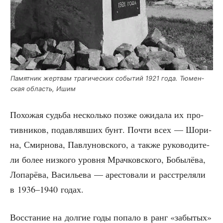
Памят­ник жерт­вам тра­ги­че­ских собы­тий 1921 года. Тюмен­
ская область, Ишим
Похо­жая судь­ба несколь­ко поз­же ожи­да­ла их про­
тив­ни­ков, подав­ляв­ших бунт. Почти всех — Шори­
на, Смир­но­ва, Пав­лу­нов­ско­го, а так­же руко­во­ди­те­
ли более низ­ко­го уров­ня Мрач­ков­ско­го, Бобы­лё­ва,
Лопа­рё­ва, Васи­лье­ва — аре­сто­ва­ли и рас­стре­ля­ли
в 1936–1940 годах.
Вос­ста­ние на дол­гие годы попа­ло в ранг «забы­тых»