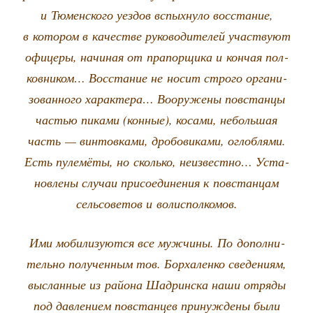
и Тюмен­ско­го уез­дов вспых­ну­ло вос­ста­ние,
в кото­ром в каче­стве руко­во­ди­те­лей участ­ву­ют
офи­це­ры, начи­ная от пра­пор­щи­ка и кон­чая пол­
ков­ни­ком… Вос­ста­ние не носит стро­го орга­ни­
зо­ван­но­го харак­те­ра… Воору­же­ны повстан­цы
частью пика­ми (кон­ные), коса­ми, неболь­шая
часть — вин­тов­ка­ми, дро­бо­ви­ка­ми, оглоб­ля­ми.
Есть пуле­мё­ты, но сколь­ко, неиз­вест­но… Уста­
нов­ле­ны слу­чаи при­со­еди­не­ния к повстан­цам
сель­со­ве­тов и волисполкомов.
Ими моби­ли­зу­ют­ся все муж­чи­ны. По допол­ни­
тель­но полу­чен­ным тов. Бор­ха­лен­ко све­де­ни­ям,
выслан­ные из рай­о­на Шад­рин­ска наши отря­ды
под дав­ле­ни­ем повстан­цев при­нуж­де­ны были