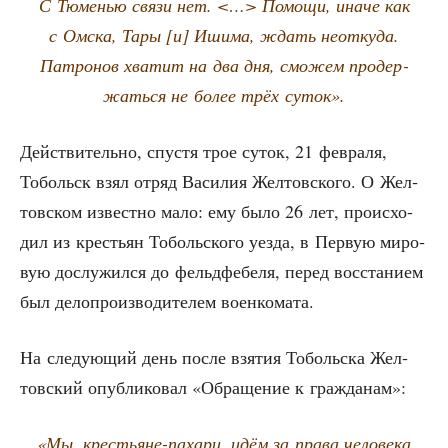
С Тюме­нью свя­зи нет. <…> Помо­щи, ина­че как
с Омска, Тары [и] Иши­ма, ждать неот­ку­да.
Патро­нов хва­тит на два дня, смо­жем про­дер­
жать­ся не более трёх суток».
Дей­стви­тель­но, спу­стя трое суток, 21 фев­ра­ля,
Тобольск взял отряд Васи­лия Жел­тов­ско­го. О Жел­
тов­ском извест­но мало: ему было 26 лет, про­ис­хо­
дил из кре­стьян Тоболь­ско­го уез­да, в Первую миро­
вую дослу­жил­ся до фельд­фе­бе­ля, перед вос­ста­ни­ем
был дело­про­из­во­ди­те­лем военкомата.
На сле­ду­ю­щий день после взя­тия Тоболь­ска Жел­
тов­ский опуб­ли­ко­вал «Обра­ще­ние к гражданам»:
«Мы, кре­стьяне-паха­ри, идём за пра­ва чело­ве­ка