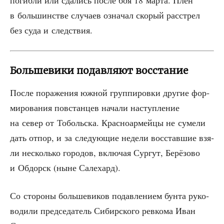
в боль­шин­стве слу­ча­ев озна­чал ско­рый рас­стрел
без суда и следствия.
Большевики подавляют восстание
После пора­же­ния южной груп­пи­ров­ки дру­гие фор­
ми­ро­ва­ния повстан­цев нача­ли наступ­ле­ние
на север от Тоболь­ска. Крас­но­ар­мей­цы не суме­ли
дать отпор, и за сле­ду­ю­щие неде­ли вос­став­шие взя­
ли несколь­ко горо­дов, вклю­чая Сур­гут, Берё­зо­во
и Обдорск (ныне Салехард).
Со сто­ро­ны боль­ше­ви­ков подав­ле­ни­ем бун­та руко­
во­ди­ли пред­се­да­тель Сибир­ско­го рев­ко­ма Иван