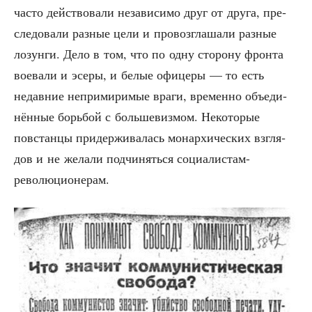
часто дей­ство­ва­ли неза­ви­си­мо друг от дру­га, пре­
сле­до­ва­ли раз­ные цели и про­воз­гла­ша­ли раз­ные
лозун­ги. Дело в том, что по одну сто­ро­ну фрон­та
вое­ва­ли и эсе­ры, и белые офи­це­ры — то есть
недав­ние непри­ми­ри­мые вра­ги, вре­мен­но объ­еди­
нён­ные борь­бой с боль­ше­виз­мом. Неко­то­рые
повстан­цы при­дер­жи­ва­лась монар­хи­че­ских взгля­
дов и не жела­ли под­чи­нять­ся социалистам-
революционерам.