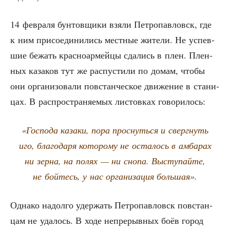
14 фев­ра­ля бун­тов­щи­ки взя­ли Пет­ро­пав­ловск, где
к ним при­со­еди­ни­лись мест­ные жите­ли. Не успев­
шие бежать крас­но­ар­мей­цы сда­лись в плен. Плен­
ных каза­ков тут же рас­пу­сти­ли по домам, что­бы
они орга­ни­зо­ва­ли повстан­че­ское дви­же­ние в ста­ни­
цах. В рас­про­стра­ня­е­мых листов­ках говорилось:
«Гос­по­да каза­ки, пора проснуть­ся и сверг­нуть
иго, бла­го­да­ря кото­ро­му не оста­лось в амба­рах
ни зер­на, на полях — ни сно­па. Высту­пай­те,
не бой­тесь, у нас орга­ни­за­ция большая».
Одна­ко надол­го удер­жать Пет­ро­пав­ловск повстан­
цам не уда­лось. В ходе непре­рыв­ных боёв город