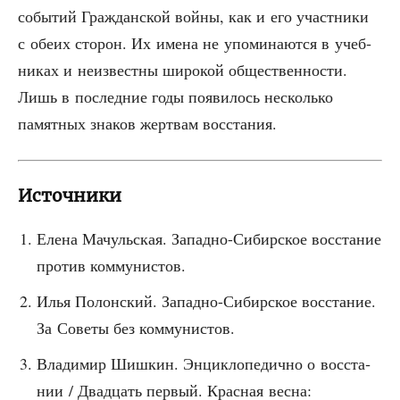
собы­тий Граж­дан­ской вой­ны, как и его участ­ни­ки
с обе­их сто­рон. Их име­на не упо­ми­на­ют­ся в учеб­
ни­ках и неиз­вест­ны широ­кой обще­ствен­но­сти.
Лишь в послед­ние годы появи­лось несколь­ко
памят­ных зна­ков жерт­вам восстания.
Источники
Еле­на Мачуль­ская. Запад­но-Сибир­ское вос­ста­ние
про­тив коммунистов.
Илья Полон­ский. Запад­но-Сибир­ское вос­ста­ние.
За Сове­ты без коммунистов.
Вла­ди­мир Шиш­кин. Энцик­ло­пе­дич­но о вос­ста­
нии / Два­дцать пер­вый. Крас­ная весна: