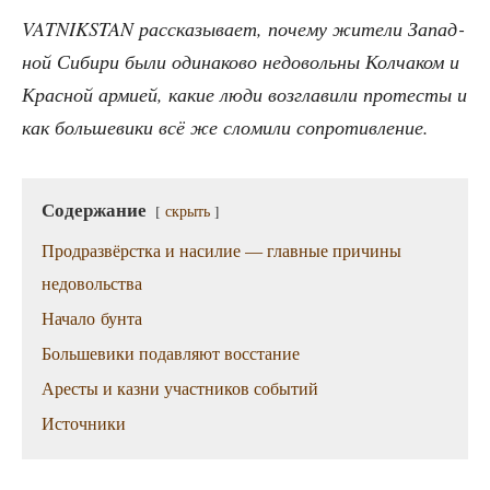
VATNIKSTAN рас­ска­зы­ва­ет, поче­му жите­ли Запад­
ной Сиби­ри были оди­на­ко­во недо­воль­ны Кол­ча­ком и
Крас­ной арми­ей, какие люди воз­гла­ви­ли про­те­сты и
как боль­ше­ви­ки всё же сло­ми­ли сопротивление.
Содер­жа­ние
скрыть
Прод­раз­вёрст­ка и наси­лие — глав­ные при­чи­ны
недовольства
Нача­ло бунта
Боль­ше­ви­ки подав­ля­ют восстание
Аре­сты и каз­ни участ­ни­ков событий
Источ­ни­ки