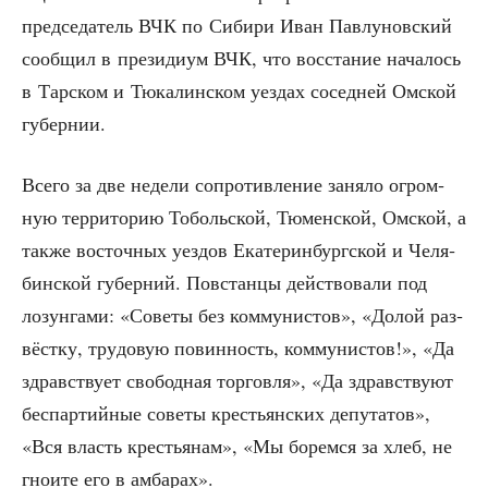
пред­се­да­тель ВЧК по Сиби­ри Иван Пав­лу­нов­ский
сооб­щил в пре­зи­ди­ум ВЧК, что вос­ста­ние нача­лось
в Тар­ском и Тюка­лин­ском уез­дах сосед­ней Омской
губернии.
Все­го за две неде­ли сопро­тив­ле­ние заня­ло огром­
ную тер­ри­то­рию Тоболь­ской, Тюмен­ской, Омской, а
так­же восточ­ных уез­дов Ека­те­рин­бург­ской и Челя­
бин­ской губер­ний. Повстан­цы дей­ство­ва­ли под
лозун­га­ми: «Сове­ты без ком­му­ни­стов», «Долой раз­
вёст­ку, тру­до­вую повин­ность, ком­му­ни­стов!», «Да
здрав­ству­ет сво­бод­ная тор­гов­ля», «Да здрав­ству­ют
бес­пар­тий­ные сове­ты кре­стьян­ских депу­та­тов»,
«Вся власть кре­стья­нам», «Мы борем­ся за хлеб, не
гно­и­те его в амбарах».