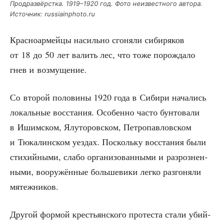
Прод­раз­вёрст­ка. 1919–1920 год. Фото неиз­вест­но­го авто­ра.
Источ­ник: russiainphoto.ru
Крас­но­ар­мей­цы насиль­но сго­ня­ли сиби­ря­ков
от 18 до 50 лет валить лес, что тоже порож­да­ло
гнев и возмущение.
Со вто­рой поло­ви­ны 1920 года в Сиби­ри нача­лись
локаль­ные вос­ста­ния. Осо­бен­но часто бун­то­ва­ли
в Ишим­ском, Ялу­то­ров­ском, Пет­ро­пав­лов­ском
и Тюка­лин­ском уез­дах. Посколь­ку вос­ста­ния были
сти­хий­ны­ми, сла­бо орга­ни­зо­ван­ны­ми и раз­роз­нен­
ны­ми, воору­жён­ные боль­ше­ви­ки лег­ко раз­го­ня­ли
мятежников.
Дру­гой фор­мой кре­стьян­ско­го про­те­ста ста­ли убий­