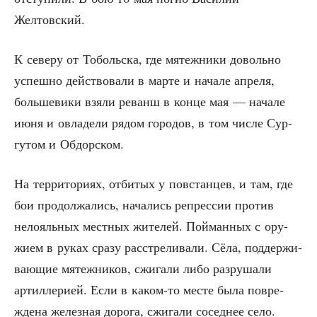
Желтовский.
К севе­ру от Тоболь­ска, где мятеж­ни­ки доволь­но
успеш­но дей­ство­ва­ли в мар­те и нача­ле апре­ля,
боль­ше­ви­ки взя­ли реванш в кон­це мая — нача­ле
июня и овла­де­ли рядом горо­дов, в том чис­ле Сур­
гу­том и Обдорском.
На тер­ри­то­ри­ях, отби­тых у повстан­цев, и там, где
бои про­дол­жа­лись, нача­лись репрес­сии про­тив
нело­яль­ных мест­ных жите­лей. Пой­ман­ных с ору­
жи­ем в руках сра­зу рас­стре­ли­ва­ли. Сёла, под­дер­жи­
ва­ю­щие мятеж­ни­ков, сжи­га­ли либо раз­ру­ша­ли
артил­ле­ри­ей. Если в каком-то месте была повре­
жде­на желез­ная доро­га, сжи­га­ли сосед­нее село.