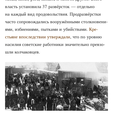
власть уста­но­ви­ла 37 раз­вёр­сток — отдель­но
на каж­дый вид про­до­воль­ствия. Прод­раз­вёрст­ки
часто сопро­вож­да­лись воору­жён­ны­ми столк­но­ве­ни­
я­ми, изби­е­ни­я­ми, пыт­ка­ми и убий­ства­ми.
Кре­
стьяне впо­след­ствии утвер­жда­ли
, что по уров­ню
наси­лия совет­ские работ­ни­ки зна­чи­тель­но пре­взо­
шли колчаковцев.