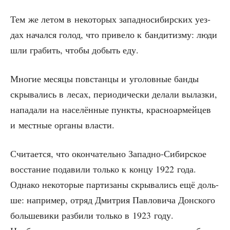
Тем же летом в неко­то­рых запад­но­си­бир­ских уез­
дах начал­ся голод, что при­ве­ло к бан­ди­тиз­му: люди
шли гра­бить, что­бы добыть еду.
Мно­гие меся­цы повстан­цы и уго­лов­ные бан­ды
скры­ва­лись в лесах, пери­о­ди­че­ски дела­ли вылаз­ки,
напа­да­ли на насе­лён­ные пунк­ты, крас­но­ар­мей­цев
и мест­ные орга­ны власти.
Счи­та­ет­ся, что окон­ча­тель­но Запад­но-Сибир­ское
вос­ста­ние пода­ви­ли толь­ко к кон­цу 1922 года.
Одна­ко неко­то­рые пар­ти­за­ны скры­ва­лись ещё доль­
ше: напри­мер, отряд Дмит­рия Пав­ло­ви­ча Дон­ско­го
боль­ше­ви­ки раз­би­ли толь­ко в 1923 году.