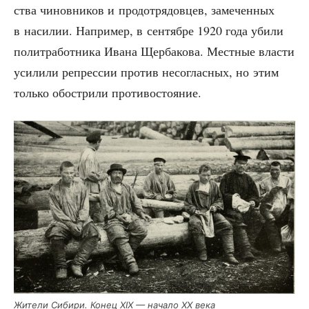
ства чинов­ни­ков и прод­от­ря­дов­цев, заме­чен­ных
в наси­лии. Напри­мер, в сен­тяб­ре 1920 года уби­ли
полит­ра­бот­ни­ка Ива­на Щер­ба­ко­ва. Мест­ные вла­сти
уси­ли­ли репрес­сии про­тив несо­глас­ных, но этим
толь­ко обост­ри­ли противостояние.
Жите­ли Сиби­ри. Конец XIX — нача­ло ХХ века