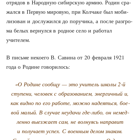
отря­дов в Народ­ную сибир­скую армию. Родин сра­
жал­ся в Первую миро­вую, при Кол­ча­ке был моби­
ли­зо­ван и дослу­жил­ся до пору­чи­ка, а после раз­гро­
ма белых вер­нул­ся в род­ное село и рабо­тал
учителем.
В пись­ме неко­е­го В. Сави­на от 20 фев­ра­ля 1921
года о Родине говорилось:
«О Родине сооб­щу — это учи­тель шко­лы 2‑й
сту­пе­ни, чело­век с обра­зо­ва­ни­ем, энер­гич­ный и,
как вид­но по его рабо­те, мож­но наде­ять­ся, бое­
вой малый. В слу­чае неуда­чи где-либо, он немед­
лен­но выез­жа­ет сам, не вол­ну­ясь напра­вит
и полу­ча­ет успех. С воен­ным делом зна­ком.