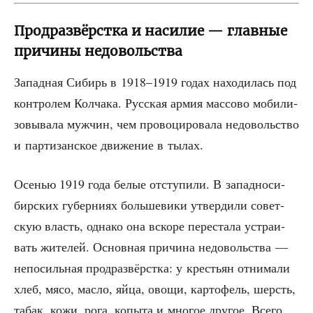
Продразвёрстка и насилие — главные
причины недовольства
Запад­ная Сибирь в 1918–1919 годах нахо­ди­лась под
кон­тро­лем Кол­ча­ка. Рус­ская армия мас­со­во моби­ли­
зо­вы­ва­ла муж­чин, чем про­во­ци­ро­ва­ла недо­воль­ство
и пар­ти­зан­ское дви­же­ние в тылах.
Осе­нью 1919 года белые отсту­пи­ли. В запад­но­си­
бир­ских губер­ни­ях боль­ше­ви­ки утвер­ди­ли совет­
скую власть, одна­ко она вско­ре пере­ста­ла устра­и­
вать жите­лей. Основ­ная при­чи­на недо­воль­ства —
непо­силь­ная прод­раз­вёрст­ка: у кре­стьян отни­ма­ли
хлеб, мясо, мас­ло, яйца, ово­щи, кар­то­фель, шерсть,
табак, кожи, рога, копы­та и мно­гое дру­гое. Все­го