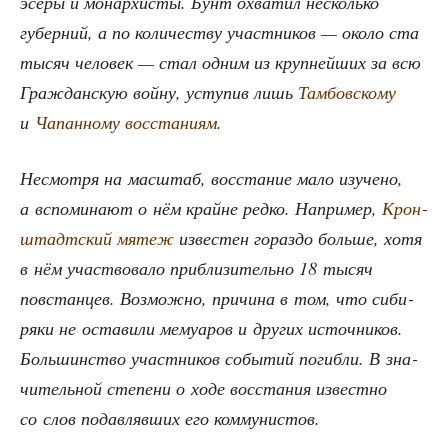
эсе­ры и монар­хи­сты. Бунт охва­тил несколь­ко
губер­ний, а по коли­че­ству участ­ни­ков — око­ло ста
тысяч чело­век — стал одним из круп­ней­ших за всю
Граж­дан­скую вой­ну, усту­пив лишь
Там­бов­ско­му
и
Чапан­но­му вос­ста­ни­ям
.
Несмот­ря на мас­штаб, вос­ста­ние мало изу­че­но,
а вспо­ми­на­ют о нём крайне ред­ко. Напри­мер,
Крон­
штадт­ский мятеж
изве­стен гораз­до боль­ше, хотя
в нём участ­во­ва­ло при­бли­зи­тель­но 18 тысяч
повстан­цев. Воз­мож­но, при­чи­на в том, что сиби­
ря­ки не оста­ви­ли мему­а­ров и дру­гих источ­ни­ков.
Боль­шин­ство участ­ни­ков собы­тий погиб­ли. В зна­
чи­тель­ной сте­пе­ни о ходе вос­ста­ния извест­но
со слов подав­ляв­ших его коммунистов.