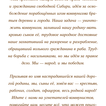
и граж­да­ни­на сво­бод­ной Сиби­ри, идём за осво­
бож­де­ние пора­бо­щён­ных игом ком­му­низ­ма бра­
тьев дерев­ни и горо­да. Наша зада­ча — уни­что­
жить ком­му­низм, залив­ший нашу роди­ну-мать
кро­вью сынов её, тру­до­вое народ­ное досто­я­ние
наше захва­тив­ший на разо­ре­ние и раз­граб­ле­ние,
обра­щав­ший воль­но­го граж­да­ни­на в раба. Труд­
на борь­ба с насиль­ни­ка­ми, но мы идём за пра­вое
дело. Мы — народ, и мы победим.
При­зы­вая во имя настра­дав­шей­ся нашей доро­
гой роди­ны, мы, сыны её, зовём вас — кре­стьян,
рабо­чих, сол­дат, офи­це­ров, весь род­ной народ!
Иди­те с нами на угне­та­те­лей-ком­му­ни­стов,
помо­гай­те нам, неси­те всё, что может при­го­