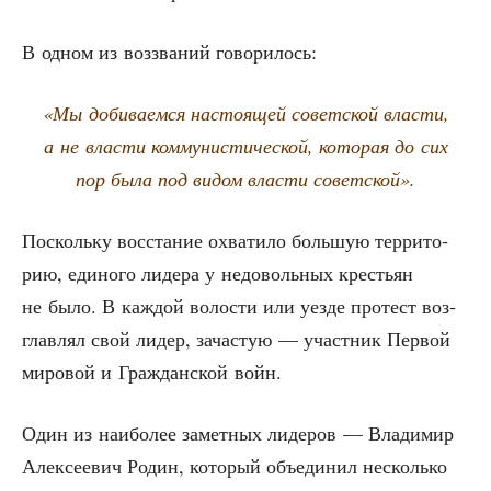
В одном из воз­зва­ний говорилось:
«Мы доби­ва­ем­ся насто­я­щей совет­ской вла­сти,
а не вла­сти ком­му­ни­сти­че­ской, кото­рая до сих
пор была под видом вла­сти советской».
Посколь­ку вос­ста­ние охва­ти­ло боль­шую тер­ри­то­
рию, еди­но­го лиде­ра у недо­воль­ных кре­стьян
не было. В каж­дой воло­сти или уез­де про­тест воз­
глав­лял свой лидер, зача­стую — участ­ник Пер­вой
миро­вой и Граж­дан­ской войн.
Один из наи­бо­лее замет­ных лиде­ров — Вла­ди­мир
Алек­се­е­вич Родин, кото­рый объ­еди­нил несколь­ко