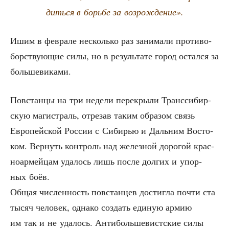
дить­ся в борь­бе за возрождение».
Ишим в фев­ра­ле несколь­ко раз зани­ма­ли про­ти­во­
бор­ству­ю­щие силы, но в резуль­та­те город остал­ся за
большевиками.
Повстан­цы на три неде­ли пере­кры­ли Транс­си­бир­
скую маги­страль, отре­зав таким обра­зом связь
Евро­пей­ской Рос­сии с Сиби­рью и Даль­ним Восто­
ком. Вер­нуть кон­троль над желез­ной доро­гой крас­
но­ар­мей­цам уда­лось лишь после дол­гих и упор­
ных боёв.
Общая чис­лен­ность повстан­цев достиг­ла почти ста
тысяч чело­век, одна­ко создать еди­ную армию
им так и не уда­лось. Анти­боль­ше­вист­ские силы