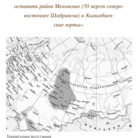
оста­вить рай­он Мехон­ские (50 верст севе­ро-
восточ­нее Шад­рин­ска) и Кызыл­ба­ев­
ские юрты».
Тер­ри­то­рия восстания