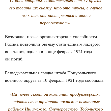
С моей сто­ро­ны, сомни­тель­но­го нет. О дру­гих
его това­ри­щах ска­жу, что это тру­сы, в слу­чае
чего, так они рас­те­ря­ют­ся и людей
переполохают».
Воз­мож­но, поз­же орга­ни­за­тор­ские спо­соб­но­сти
Роди­на поз­во­ли­ли бы ему стать еди­ным лиде­ром
вос­ста­ния, одна­ко в кон­це фев­ра­ля 1921 года
он погиб.
Раз­ве­ды­ва­тель­ная свод­ка шта­ба При­ураль­ско­го
воен­но­го окру­га за 10 фев­ра­ля 1921 года сообщала:
«На поч­ве семен­ной кам­па­нии, прод­раз­вёрст­ки,
недо­воль­ства труд­по­вин­но­стью в неко­то­рых
рай­о­нах Ишим­ско­го, Ялу­то­ров­ско­го, Тоболь­ско­го