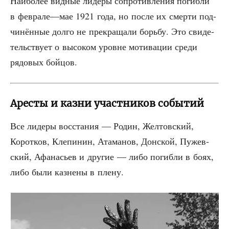
Наи­бо­лее вид­ные лиде­ры сопро­тив­ле­ния погиб­ли
в феврале—мае 1921 года, но после их смер­ти под­
чи­нён­ные дол­го не пре­кра­ща­ли борь­бу. Это сви­де­
тель­ству­ет о высо­ком уровне моти­ва­ции сре­ди
рядо­вых бойцов.
Аресты и казни участников событий
Все лиде­ры вос­ста­ния — Родин, Жел­тов­ский,
Корот­ков, Кле­пи­нин, Ата­ма­нов, Дон­ской, Пужев­
ский, Афа­на­сьев и дру­гие — либо погиб­ли в боях,
либо были каз­не­ны в плену.