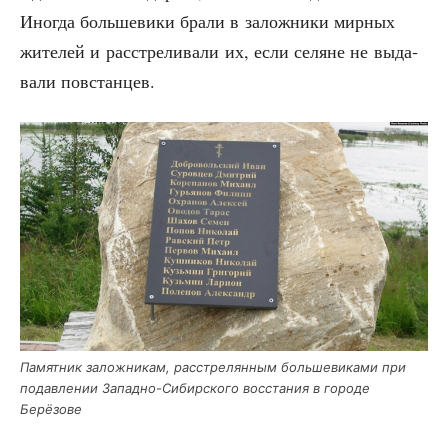
Ино­гда боль­ше­ви­ки бра­ли в залож­ни­ки мир­ных
жите­лей и рас­стре­ли­ва­ли их, если селяне не выда­
ва­ли повстанцев.
Памят­ник залож­ни­кам, рас­стре­лян­ным боль­ше­ви­ка­ми при
подав­ле­нии Запад­но-Сибир­ско­го вос­ста­ния в горо­де
Берёзове