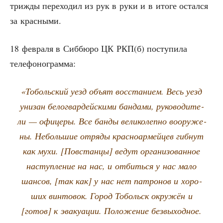
три­жды пере­хо­дил из рук в руки и в ито­ге остал­ся
за красными.
18 фев­ра­ля в Сиб­бю­ро ЦК РКП(б) посту­пи­ла
телефонограмма:
«Тоболь­ский уезд объ­ят вос­ста­ни­ем. Весь уезд
уни­зан бело­гвар­дей­ски­ми бан­да­ми, руко­во­ди­те­
ли — офи­це­ры. Все бан­ды вели­ко­леп­но воору­же­
ны. Неболь­шие отря­ды крас­но­ар­мей­цев гиб­нут
как мухи. [Повстан­цы] ведут орга­ни­зо­ван­ное
наступ­ле­ние на нас, и отбить­ся у нас мало
шан­сов, [так как] у нас нет патро­нов и хоро­
ших вин­то­вок. Город Тобольск окру­жён и
[готов] к эва­ку­а­ции. Поло­же­ние без­вы­ход­ное.