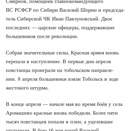
Смир­нов, помощ­ник глав­но­ко­ман­ду­ю­ще­го
ВС РСФСР по Сиби­ри Васи­лий Шорин и пред­се­да­
тель Сибир­ской ЧК Иван Пав­лу­нов­ский. Двое
послед­них — цар­ские офи­це­ры, под­дер­жав­шие
боль­ше­ви­ков после революции.
Собрав зна­чи­тель­ные силы, Крас­ная армия вновь
пере­шла в наступ­ле­ние. В пер­вые дни апре­ля
повстан­цы про­иг­ра­ли на тоболь­ском направ­ле­
нии. 8 апре­ля боль­ше­ви­ки взя­ли Тобольск в ходе
жесто­ко­го штурма.
В кон­це апре­ля — нача­ле мая во вре­мя боёв у села
Аро­ма­ше­во крас­ные вновь побе­ди­ли. Более пяти
тысяч повстан­цев попа­ли в плен, а уце­лев­шие
отсту­пи­ли. В бою 16 мая погиб Васи­лий