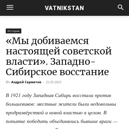
VATNIKSTAN
История
«Мы добиваемся
настоящей советской
власти». Западно-
Сибирское восстание
От
Андрей Сарматов
-
25.05.2023
В 1921 году Запад­ная Сибирь вос­ста­ла про­тив
боль­ше­ви­ков: мест­ные жите­ли были недо­воль­ны
прод­раз­вёрст­кой и новой вла­стью в целом. В
попыт­ке побе­дить объ­еди­ня­лись быв­шие вра­ги —