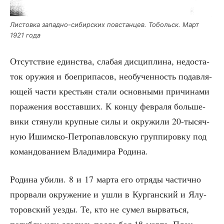
Листов­ка запад­но-сибир­ских повстан­цев. Тобольск. Март
1921 года
Отсут­ствие един­ства, сла­бая дис­ци­пли­на, недо­ста­
ток ору­жия и бое­при­па­сов, необу­чен­ность подав­ля­
ю­щей части кре­стьян ста­ли основ­ны­ми при­чи­на­ми
пора­же­ния вос­став­ших. К кон­цу фев­ра­ля боль­ше­
ви­ки стя­ну­ли круп­ные силы и окру­жи­ли 20-тысяч­
ную Ишим­ско-Пет­ро­пав­лов­скую груп­пи­ров­ку под
коман­до­ва­ни­ем Вла­ди­ми­ра Родина.
Роди­на уби­ли. 8 и 17 мар­та его отря­ды частич­но
про­рва­ли окру­же­ние и ушли в Кур­ган­ский и Ялу­
то­ров­ский уез­ды. Те, кто не сумел вырвать­ся,
погиб­ли или сда­лись после боя 18 мар­та. Плен