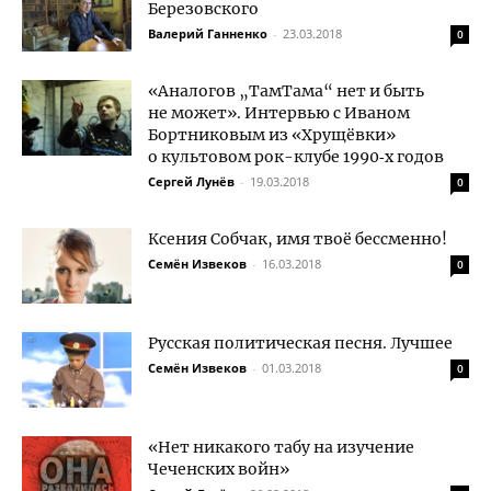
Березовского
Валерий Ганненко
-
23.03.2018
0
«Аналогов „ТамТама“ нет и быть
не может». Интервью с Иваном
Бортниковым из «Хрущёвки»
о культовом рок-клубе 1990‑х годов
Сергей Лунёв
-
19.03.2018
0
Ксения Собчак, имя твоё бессменно!
Семён Извеков
-
16.03.2018
0
Русская политическая песня. Лучшее
Семён Извеков
-
01.03.2018
0
«Нет никакого табу на изучение
Чеченских войн»