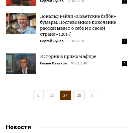
Сергей Лунёв
-
26.02.2018
0
Дональд Рейли «Советские бэйби-
бумеры. Послевоенное поколение
рассказывает о себе и о своей
стране» (2015)
Сергей Лунёв
-
12.02.2018
0
История в прямом эфире
Семён Извеков
-
06.02.2018
0
26
27
28
Новости