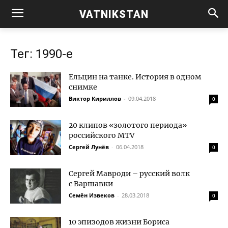
VATNIKSTAN
Тег: 1990-е
Ельцин на танке. История в одном
снимке
Виктор Кириллов
-
09.04.2018
0
20 клипов «золотого периода»
российского MTV
Сергей Лунёв
-
06.04.2018
0
Сергей Мавроди – русский волк
с Варшавки
Семён Извеков
-
28.03.2018
0
10 эпизодов жизни Бориса