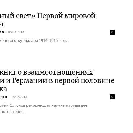
ный свет» Первой мировой
ы
ёв
-
08.03.2018
0
енского журнала за 1914–1916 годы.
 книг о взаимоотношениях
и и Германии в первой половине
ка
олов
-
16.02.2018
0
ртём Соколов рекомендует научные труды для
ного чтения.