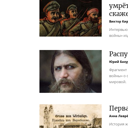
умрёт
скаж
Виктор Ки
Интервью 
войны» из
Распу
Юрий Баху
Фрагмент 
войны» о 
мировой.
Перв
Анна Лавр
История ж