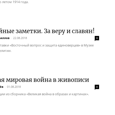
 летом 1914 года.
ные заметки. За веру и славян!
риллов
-
22.08.2018
0
тавки «Восточный вопрос и защита единоверцев» в Музее
елигии.
ая мировая война в живописи
ёв
-
01.08.2018
0
ии из сборника «Великая война в образах и картинах».