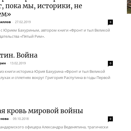
, пока мы, историки, не
ем»
риллов
-
27.02.2019
0
с Юрием Бахуриным, автором книги «Фронт и тыл Великой
дательства «Пятый Рим».
тин. Война
рин
-
13.02.2019
0
из книги историка Юрия Бахурина «Фронт и тыл Великой
слухах и сплетнях вокруг Григория Распутина в годы Первой
ая кровь мировой войны
ёнова
-
09.10.2018
0
андармского офицера Александра Веденяпина, трагически