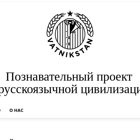
Познавательный проект
 русскоязычной цивилизац
О
О НАС