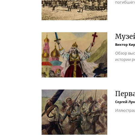
погибшего
Музей
Виктор Ки
Обзор выс
истории р
Перв
Сергей Лун
Иллюстрац