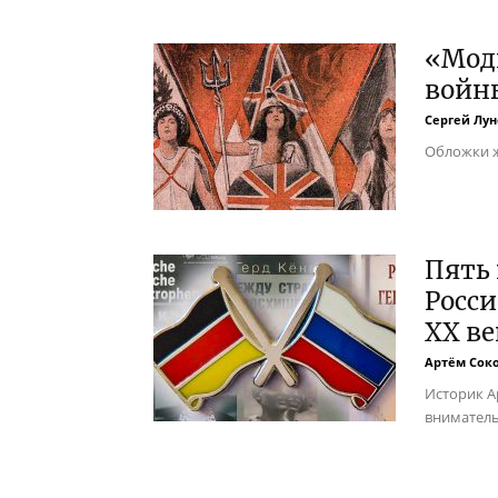
«Мод
войн
Сергей Лун
Обложки ж
Пять
Росси
XX ве
Артём Сок
Историк А
вниматель