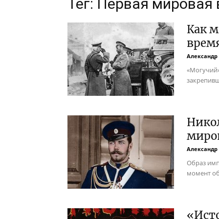
Тег: Первая мировая
Как м
врем
Александр 
«Могучий»
закрепивш
Никол
миро
Александр 
Образ имп
момент об
«Ист