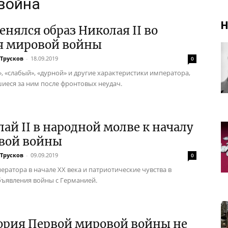
 война
Н
енялся образ Николая II во
я мировой войны
Трусков
-
18.09.2019
0
, «слабый», «дурной» и другие характеристики императора,
иеся за ним после фронтовых неудач.
ай II в народной молве к началу
вой войны
Трусков
-
09.09.2019
0
ератора в начале XX века и патриотические чувства в
ъявления войны с Германией.
ория Первой мировой войны не