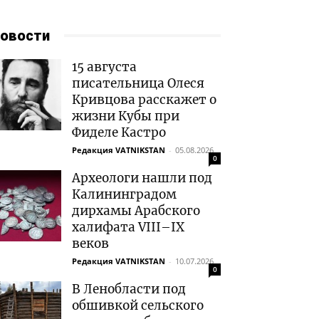
овости
15 августа
писательница Олеся
Кривцова расскажет о
жизни Кубы при
Фиделе Кастро
Редакция VATNIKSTAN
-
05.08.2026
0
Археологи нашли под
Калининградом
дирхамы Арабского
халифата VIII–IX
веков
Редакция VATNIKSTAN
-
10.07.2026
0
В Ленобласти под
обшивкой сельского