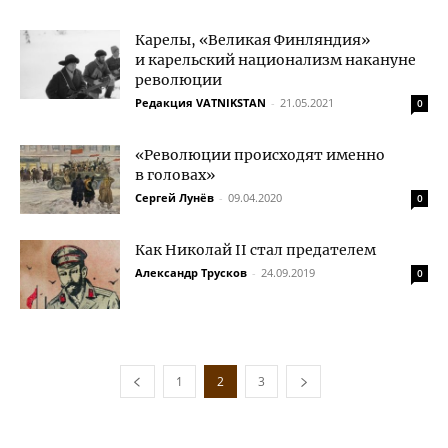
Карелы, «Великая Финляндия»
и карельский национализм накануне
революции
Редакция VATNIKSTAN
-
21.05.2021
0
«Революции происходят именно
в головах»
Сергей Лунёв
-
09.04.2020
0
Как Николай II стал предателем
Александр Трусков
-
24.09.2019
0
1
2
3