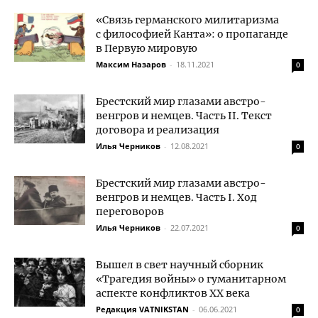
«Связь германского милитаризма
с философией Канта»: о пропаганде
в Первую мировую
Максим Назаров
-
18.11.2021
0
Брестский мир глазами австро-
венгров и немцев. Часть II. Текст
договора и реализация
Илья Черников
-
12.08.2021
0
Брестский мир глазами австро-
венгров и немцев. Часть I. Ход
переговоров
Илья Черников
-
22.07.2021
0
Вышел в свет научный сборник
«Трагедия войны» о гуманитарном
аспекте конфликтов XX века
Редакция VATNIKSTAN
-
06.06.2021
0