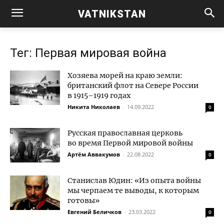
VATNIKSTAN
Тег: Первая мировая война
Хозяева морей на краю земли:
британский флот на Севере России
в 1915–1919 годах
Никита Николаев
-
14.09.2022
0
Русская православная церковь
во время Первой мировой войны
Артём Аввакумов
-
22.08.2022
0
Станислав Юдин: «Из опыта войны
мы черпаем те выводы, к которым
готовы»
Евгений Беличков
-
23.03.2022
0