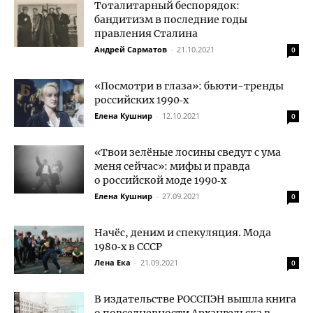
Тоталитарный беспорядок:
бандитизм в последние годы
правления Сталина
Андрей Сарматов
-
21.10.2021
0
«Посмотри в глаза»: бьюти-тренды
российских 1990‑х
Елена Кушнир
-
12.10.2021
0
«Твои зелёные лосины сведут с ума
меня сейчас»: мифы и правда
о российской моде 1990‑х
Елена Кушнир
-
27.09.2021
0
Начёс, деним и спекуляция. Мода
1980‑х в СССР
Лена Ека
-
21.09.2021
0
В издательстве РОССПЭН вышла книга