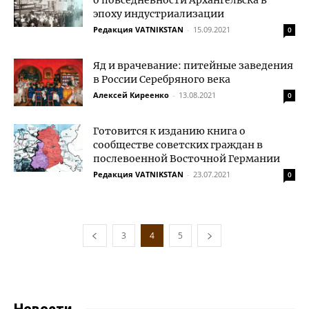
о повседневности Архангельска в
эпоху индустриализации
Редакция VATNIKSTAN
-
15.09.2021
0
Яд и врачевание: питейные заведения
в России Серебряного века
Алексей Киреенко
-
13.08.2021
0
Готовится к изданию книга о
сообществе советских граждан в
послевоенной Восточной Германии
Редакция VATNIKSTAN
-
23.07.2021
0
3
4
5