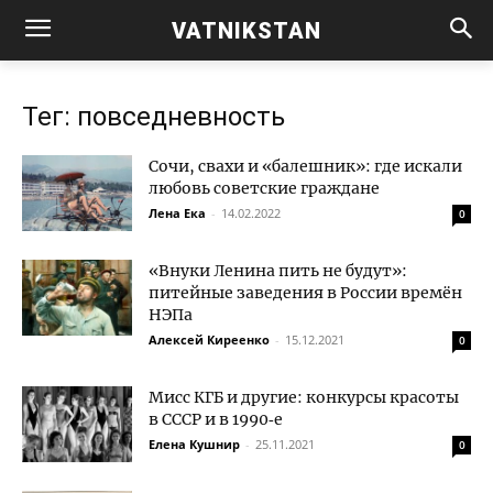
VATNIKSTAN
Тег: повседневность
Сочи, свахи и «балешник»: где искали
любовь советские граждане
Лена Ека
-
14.02.2022
0
«Внуки Ленина пить не будут»:
питейные заведения в России времён
НЭПа
Алексей Киреенко
-
15.12.2021
0
Мисс КГБ и другие: конкурсы красоты
в СССР и в 1990‑е
Елена Кушнир
-
25.11.2021
0