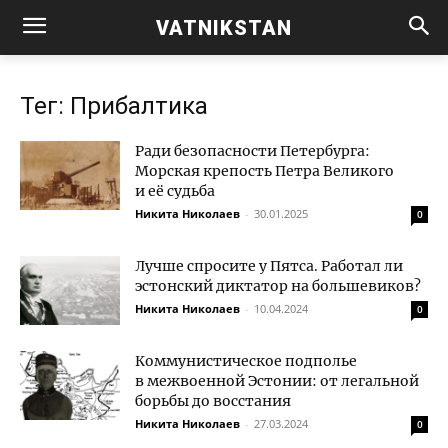
VATNIKSTAN
Тег: Прибалтика
Ради безопасности Петербурга:
Морская крепость Петра Великого
и её судьба
Никита Николаев
-
30.01.2025
0
Лучше спросите у Пятса. Работал ли
эстонский диктатор на большевиков?
Никита Николаев
-
10.04.2024
0
Коммунистическое подполье
в межвоенной Эстонии: от легальной
борьбы до восстания
Никита Николаев
-
27.03.2024
0