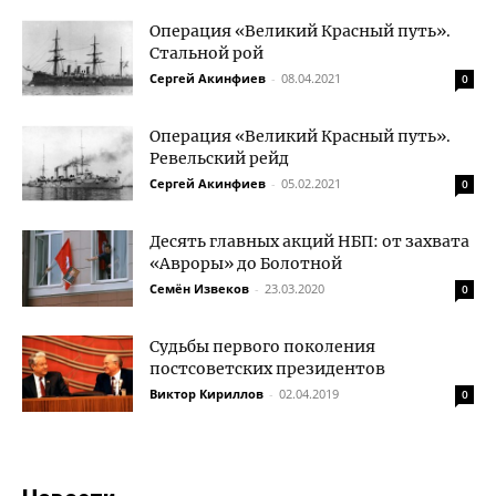
Операция «Великий Красный путь».
Стальной рой
Сергей Акинфиев
-
08.04.2021
0
Операция «Великий Красный путь».
Ревельский рейд
Сергей Акинфиев
-
05.02.2021
0
Десять главных акций НБП: от захвата
«Авроры» до Болотной
Семён Извеков
-
23.03.2020
0
Судьбы первого поколения
постсоветских президентов
Виктор Кириллов
-
02.04.2019
0