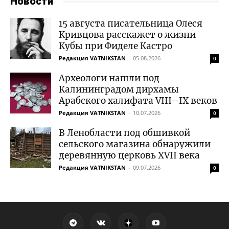
Новости
15 августа писательница Олеся
Кривцова расскажет о жизни
Кубы при Фиделе Кастро
Редакция VATNIKSTAN
-
05.08.2026
0
Археологи нашли под
Калининградом дирхамы
Арабского халифата VIII–IX веков
Редакция VATNIKSTAN
-
10.07.2026
0
В Ленобласти под обшивкой
сельского магазина обнаружили
деревянную церковь XVII века
Редакция VATNIKSTAN
-
09.07.2026
0