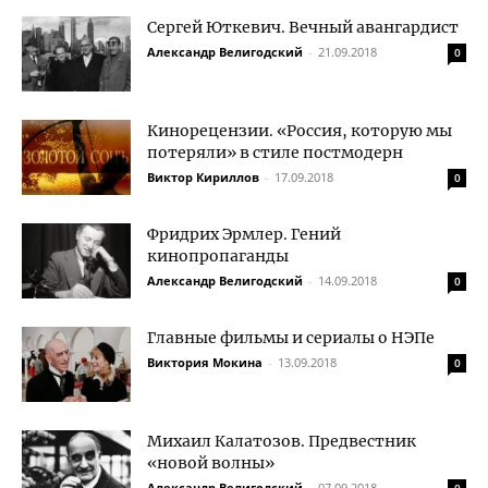
Сергей Юткевич. Вечный авангардист
Александр Велигодский
-
21.09.2018
0
Кинорецензии. «Россия, которую мы
потеряли» в стиле постмодерн
Виктор Кириллов
-
17.09.2018
0
Фридрих Эрмлер. Гений
кинопропаганды
Александр Велигодский
-
14.09.2018
0
Главные фильмы и сериалы о НЭПе
Виктория Мокина
-
13.09.2018
0
Михаил Калатозов. Предвестник
«новой волны»
Александр Велигодский
-
07.09.2018