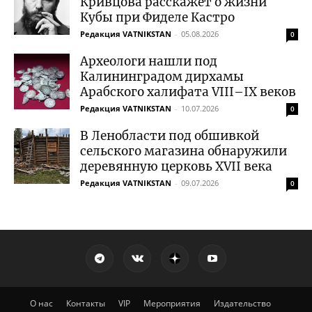
Кривцова расскажет о жизни
Кубы при Фиделе Кастро
Редакция VATNIKSTAN
-
05.08.2026
0
Археологи нашли под
Калининградом дирхамы
Арабского халифата VIII–IX веков
Редакция VATNIKSTAN
-
10.07.2026
0
В Ленобласти под обшивкой
сельского магазина обнаружили
деревянную церковь XVII века
Редакция VATNIKSTAN
-
09.07.2026
0
О нас
Контакты
VIP
Мероприятия
Издательство