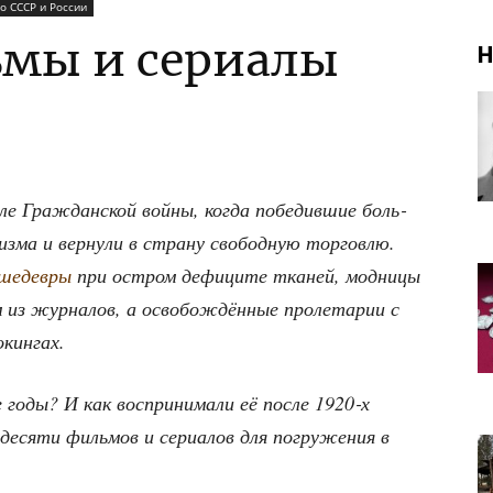
о СССР и России
мы и сериалы
Н
е Граж­дан­ской вой­ны, когда побе­див­шие боль­
из­ма и вер­ну­ли в стра­ну сво­бод­ную тор­гов­лю.
 шедев­ры
при остром дефи­ци­те тка­ней, мод­ни­цы
 из жур­на­лов, а осво­бож­дён­ные про­ле­та­рии с
мокингах.
 годы? И как вос­при­ни­ма­ли её после 1920‑х
деся­ти филь­мов и сери­а­лов для погру­же­ния в