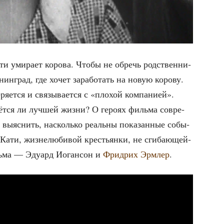
 уми­ра­ет коро­ва. Что­бы не обречь род­ствен­ни­
ин­град, где хочет зара­бо­тать на новую коро­ву.
­ет­ся и свя­зы­ва­ет­ся с «пло­хой ком­па­ни­ей».
ёт­ся ли луч­шей жиз­ни? О геро­ях филь­ма совре­
ь выяс­нить, насколь­ко реаль­ны пока­зан­ные собы­
Кати, жиз­не­лю­би­вой кре­стьян­ки, не сги­ба­ю­щей­
ль­ма — Эду­ард Иоган­сон и
Фри­дрих Эрм­лер
.