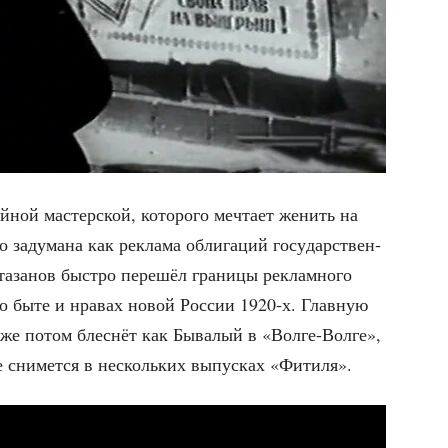
й­ной мастер­ской, кото­ро­го меч­та­ет женить на
о заду­ма­на как рекла­ма обли­га­ций госу­дар­ствен­
а­за­нов быст­ро пере­шёл гра­ни­цы реклам­но­го
у о быте и нра­вах новой Рос­сии 1920‑х. Глав­ную
е потом блес­нёт как Быва­лый в «Вол­ге-Вол­ге»,
 сни­мет­ся в несколь­ких выпус­ках «Фити­ля».