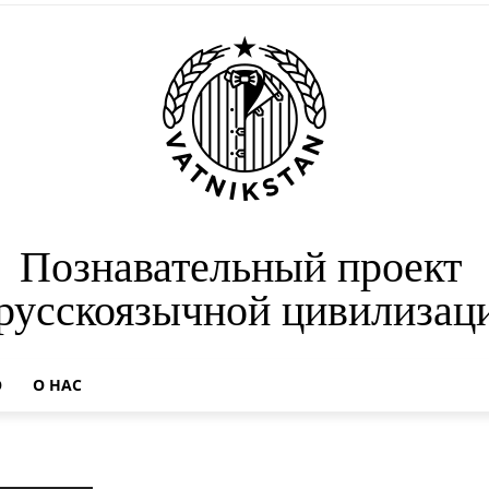
Познавательный проект
 русскоязычной цивилизац
О
О НАС