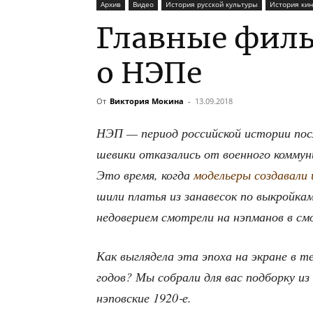
Архив
Видео
История русской культуры
История кин
Главные филь
о НЭПе
От
Виктория Мокина
-
13.09.2018
НЭП — пери­од рос­сий­ской исто­рии посл
ше­ви­ки отка­за­лись от воен­но­го ком­му­н
Это вре­мя, когда
моде­лье­ры созда­ва­ли
шили пла­тья из зана­ве­сок по выкрой­кам
недо­ве­ри­ем смот­ре­ли на нэп­ма­нов в с
Как выгля­де­ла эта эпо­ха на экране в те
годов? Мы собра­ли для вас под­бор­ку из 
нэпов­ские 1920‑е.