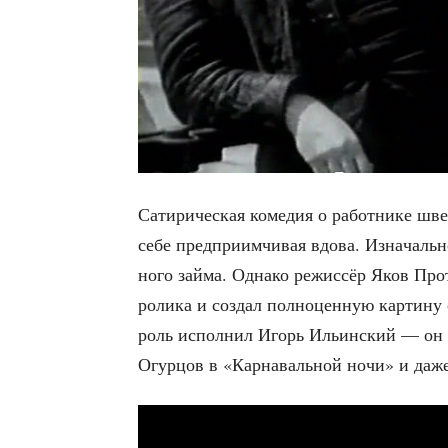
Сати­ри­че­ская коме­дия о работ­ни­ке шве
себе пред­при­им­чи­вая вдо­ва. Изна­чаль­н
но­го зай­ма. Одна­ко режис­сёр Яков Про­т
роли­ка и создал пол­но­цен­ную кар­ти­н
роль испол­нил Игорь Ильин­ский — он ж
Огур­цов в «Кар­на­валь­ной ночи» и даже