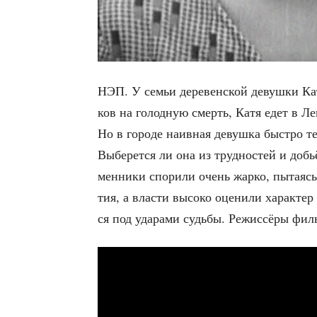
НЭП. У семьи дере­вен­ской девуш­ки Кати
ков на голод­ную смерть, Катя едет в Лен
Но в горо­де наив­ная девуш­ка быст­ро теря
Выбе­рет­ся ли она из труд­но­стей и добь
мен­ни­ки спо­ри­ли очень жар­ко, пыта­яс
тия, а вла­сти высо­ко оце­ни­ли харак­тер 
ся под уда­ра­ми судь­бы. Режис­сё­ры фи