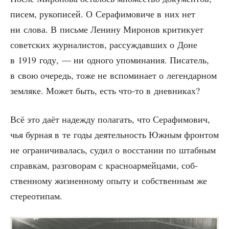
писем, руко­пи­сей. О Сера­фи­мо­ви­че в них нет
ни сло­ва. В пись­ме Лени­ну Миро­нов кри­ти­ку­ет
совет­ских жур­на­ли­стов, рас­суж­дав­ших о Доне
в 1919 году, — ни одно­го упо­ми­на­ния. Писа­тель,
в свою оче­редь, тоже не вспо­ми­на­ет о леген­дар­ном
зем­ля­ке. Может быть, есть что-то в дневниках?
Всё это даёт надеж­ду пола­гать, что Сера­фи­мо­вич,
чья бур­ная в те годы дея­тель­ность Южным фрон­том
не огра­ни­чи­ва­лась, судил о вос­ста­нии по штаб­ным
справ­кам, раз­го­во­рам с крас­но­ар­мей­ца­ми, соб­
ствен­но­му жиз­нен­но­му опы­ту и соб­ствен­ным же
стереотипам.