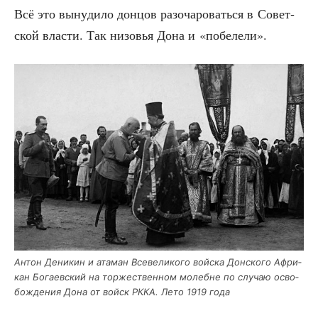
Всё это выну­ди­ло дон­цов разо­ча­ро­вать­ся в Совет­
ской вла­сти. Так низо­вья Дона и «побе­ле­ли».
Антон Дени­кин и ата­ман Все­ве­ли­ко­го вой­ска Дон­ско­го Афри­
кан Бога­ев­ский на тор­же­ствен­ном молебне по слу­чаю осво­
бож­де­ния Дона от войск РККА. Лето 1919 года