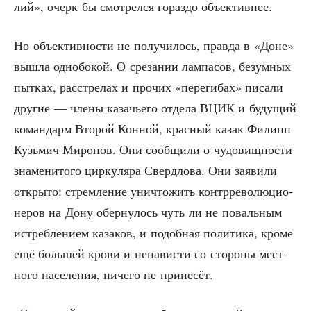
лий», очерк бы смот­рел­ся гораз­до объективнее.
Но объ­ек­тив­но­сти не полу­чи­лось, прав­да в «Доне»
вышла одно­бо­кой. О сре­за­нии лам­па­сов, безум­ных
пыт­ках, рас­стре­лах и про­чих «пере­ги­бах» писа­ли
дру­гие — чле­ны каза­чье­го отде­ла ВЦИК и буду­щий
коман­дарм Вто­рой Кон­ной, крас­ный казак Филипп
Кузь­мич Миро­нов. Они сооб­щи­ли о чудо­вищ­но­сти
зна­ме­ни­то­го цир­ку­ля­ра Сверд­ло­ва. Они заяви­ли
откры­то: стрем­ле­ние уни­что­жить контр­ре­во­лю­ци­о­
не­ров на Дону обер­ну­лось чуть ли не поваль­ным
истреб­ле­ни­ем каза­ков, и подоб­ная поли­ти­ка, кро­ме
ещё боль­шей кро­ви и нена­ви­сти со сто­ро­ны мест­
но­го насе­ле­ния, ниче­го не принесёт.