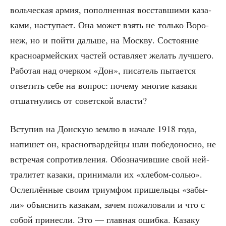
воль­че­ская армия, попол­нен­ная вос­став­ши­ми каза­
ка­ми, насту­па­ет. Она может взять не толь­ко Воро­
неж, но и пой­ти даль­ше, на Моск­ву. Состо­я­ние
крас­но­ар­мей­ских частей остав­ля­ет желать лучшего.
Рабо­тая над очер­ком «Дон», писа­тель пыта­ет­ся
отве­тить себе на вопрос: поче­му мно­гие каза­ки
отшат­ну­лись от совет­ской власти?
Всту­пив на Дон­скую зем­лю в нача­ле 1918 года,
напи­шет он, крас­но­гвар­дей­цы шли побе­до­нос­но, не
встре­чая сопро­тив­ле­ния. Обо­зна­чив­шие свой ней­
тра­ли­тет каза­ки, при­ни­ма­ли их «хле­бом-солью».
Ослеп­лён­ные сво­им три­ум­фом при­шель­цы «забы­
ли» объ­яс­нить каза­кам, зачем пожа­ло­ва­ли и что с
собой при­нес­ли. Это — глав­ная ошиб­ка. Каза­ку