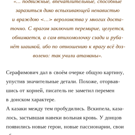
«… подвиж­ные, впе­чат­ли­тель­ные, спо­соб­ные
зара­зить­ся дико вспы­хи­ва­ю­щей нена­ви­стью
и враж­дою <…> веро­лом­ства у мно­гих доста­
точ­но. С вра­гом заклю­чит пере­ми­рие, целу­ет­ся,
обни­ма­ет­ся, а сам вти­хо­мо­лоч­ку сза­ди и руба­
нёт шаш­кой, ибо по отно­ше­нию к вра­гу всё доз­
во­ле­но: так учи­ли атаманы».
Сера­фи­мо­вич дал в сво­ём очер­ке общую кар­ти­ну,
упу­стив зна­чи­тель­ные дета­ли. Похо­же, ото­рвав­
шись от кор­ней, писа­тель не заме­тил пере­мен
в дон­ском характере.
А каза­ки меж­ду тем про­бу­ди­лись. Вски­пе­ла, каза­
лось, застыв­шая наве­ки воль­ная кровь. У дон­цов
появи­лись новые герои, новые пас­си­о­на­рии, свои