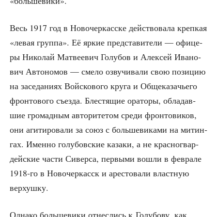
«боль­ше­ви­ки».
Весь 1917 год в Ново­чер­кас­ске дей­ство­ва­ла креп­кая
«левая груп­па». Её яркие пред­ста­ви­те­ли — офи­це­
ры Нико­лай Мат­ве­е­вич Голу­бов и Алек­сей Ива­но­
вич Авто­но­мов — сме­ло озву­чи­ва­ли свою пози­цию
на засе­да­ни­ях Вой­ско­во­го кру­га и Обще­ка­за­чье­го
фрон­то­во­го съез­да. Бле­стя­щие ора­то­ры, обла­дав­
шие гро­мад­ным авто­ри­те­том сре­ди фрон­то­ви­ков,
они аги­ти­ро­ва­ли за союз с боль­ше­ви­ка­ми на митин­
гах. Имен­но голу­бов­ские каза­ки, а не крас­но­гвар­
дей­ские части Сивер­са, пер­вы­ми вошли в фев­ра­ле
1918-го в Ново­чер­касск и аре­сто­ва­ли власт­ную
верхушку.
Одна­ко боль­ше­ви­ки отнес­лись к Голу­бо­ву, как