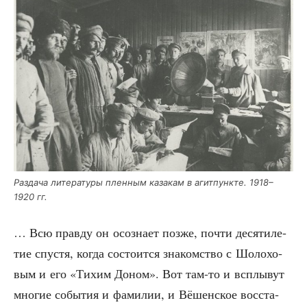
Раз­да­ча лите­ра­ту­ры плен­ным каза­кам в агит­пунк­те. 1918–
1920 гг.
… Всю прав­ду он осо­зна­ет поз­же, почти деся­ти­ле­
тие спу­стя, когда состо­ит­ся зна­ком­ство с Шоло­хо­
вым и его «Тихим Доном». Вот там-то и всплы­вут
мно­гие собы­тия и фами­лии, и Вёшен­ское вос­ста­