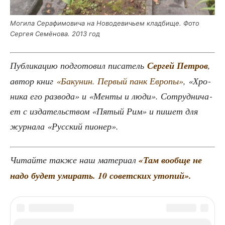
Моги­ла Сера­фи­мо­ви­ча на Ново­де­ви­чьем клад­би­ще. Фото
Сер­гея Семё­но­ва. 2013 год
Пуб­ли­ка­цию под­го­то­вил писа­тель
Сер­гей Пет­ров
,
автор книг
«Баку­нин. Пер­вый панк Евро­пы»
, «Хро­
ни­ка его раз­во­да» и «Мен­ты и люди». Сотруд­ни­ча­
ет с изда­тель­ством «Пятый Рим» и пишет для
жур­на­ла «Рус­ский пионер».
Читай­те так­же наш мате­ри­ал
«Там вооб­ще не
надо будет уми­рать. 10 совет­ских утопий».
ТЕГИ
1910-е
1920-е
Александр Серафимович