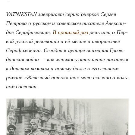
VATNIKSTAN завер­ша­ет серию очер­ков Сер­гея
Пет­ро­ва о рус­ском и совет­ском писа­те­ле Алек­сан­
дре Сера­фи­мо­ви­че.
В про­шлый раз
речь шла о Пер­
вой рус­ской рево­лю­ции и её месте в твор­че­стве
Сера­фи­мо­ви­ча. Сего­дня в цен­тре вни­ма­ния Граж­
дан­ская вой­на — как меня­лось отно­ше­ние писа­те­ля
к дон­ским каза­кам и поче­му даже в его глав­ном
романе «Желез­ный поток» так мало ска­за­но о воль­
ном сословии.