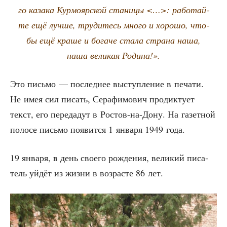
го каза­ка Кур­мо­яр­ской ста­ни­цы <…>: рабо­тай­
те ещё луч­ше, тру­ди­тесь мно­го и хоро­шо, что­
бы ещё кра­ше и бога­че ста­ла стра­на наша,
наша вели­кая Родина!».
Это пись­мо — послед­нее выступ­ле­ние в печа­ти.
Не имея сил писать, Сера­фи­мо­вич про­дик­ту­ет
текст, его пере­да­дут в Ростов-на-Дону. На газет­ной
поло­се пись­мо появит­ся 1 янва­ря 1949 года.
19 янва­ря, в день сво­е­го рож­де­ния, вели­кий писа­
тель уйдёт из жиз­ни в воз­расте 86 лет.