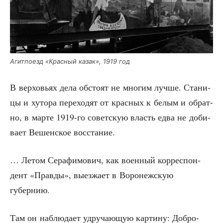
Агит­по­езд «Крас­ный казак», 1919 год
В вер­хо­вьях дела обсто­ят не мно­гим луч­ше. Ста­ни­
цы и хуто­ра пере­хо­дят от крас­ных к белым и обрат­
но, в мар­те 1919-го совет­скую власть едва не доби­
ва­ет Вешен­ское восстание.
… Летом Сера­фи­мо­вич, как воен­ный кор­ре­спон­
дент «Прав­ды», выез­жа­ет в Воро­неж­скую
губернию.
Там он наблю­да­ет удру­ча­ю­щую кар­ти­ну: Доб­ро­