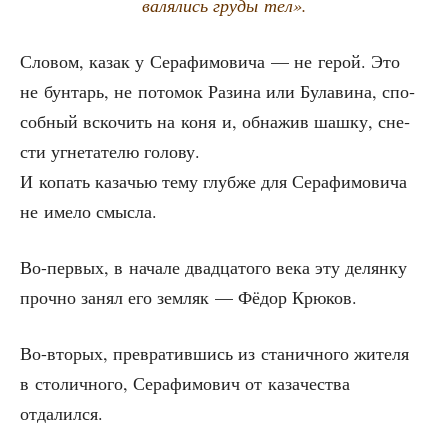
валя­лись гру­ды тел».
Сло­вом, казак у Сера­фи­мо­ви­ча — не герой. Это
не бун­тарь, не пото­мок Рази­на или Була­ви­на, спо­
соб­ный вско­чить на коня и, обна­жив шаш­ку, сне­
сти угне­та­те­лю голову.
И копать каза­чью тему глуб­же для Сера­фи­мо­ви­ча
не име­ло смысла.
Во-пер­вых, в нача­ле два­дца­то­го века эту делян­ку
проч­но занял его зем­ляк — Фёдор Крюков.
Во-вто­рых, пре­вра­тив­шись из ста­нич­но­го жите­ля
в сто­лич­но­го, Сера­фи­мо­вич от каза­че­ства
отдалился.