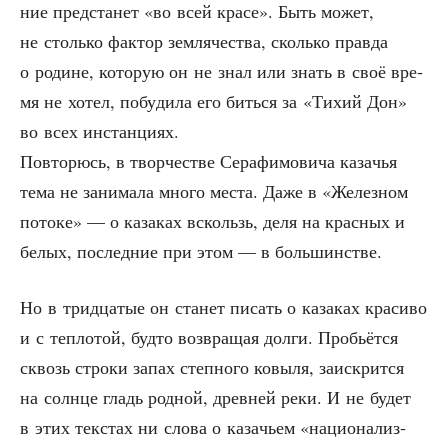
ние пред­ста­нет «во всей кра­се». Быть может,
не столь­ко фак­тор зем­ля­че­ства, сколь­ко прав­да
о родине, кото­рую он не знал или знать в своё вре­
мя не хотел, побу­ди­ла его бить­ся за «Тихий Дон»
во всех инстанциях.
Повто­рюсь, в твор­че­стве Сера­фи­мо­ви­ча каза­чья
тема не зани­ма­ла мно­го места. Даже в «Желез­ном
пото­ке» — о каза­ках вскользь, деля на крас­ных и
белых, послед­ние при этом — в большинстве.
Но в трид­ца­тые он ста­нет писать о каза­ках кра­си­во
и с теп­ло­той, буд­то воз­вра­щая дол­ги. Про­бьёт­ся
сквозь стро­ки запах степ­но­го ковы­ля, заис­крит­ся
на солн­це гладь род­ной, древ­ней реки. И не будет
в этих текстах ни сло­ва о каза­чьем «наци­о­на­лиз­