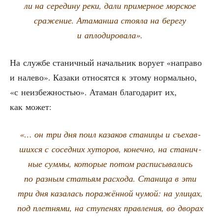
ли на сере­ди­ну реки, дали при­мер­ное мор­ское
сра­же­ние. Ата­ман­ша сто­я­ла на бере­гу
и аплодировала».
На служ­бе ста­нич­ный началь­ник вору­ет «напра­во
и нале­во». Каза­ки отно­сят­ся к это­му нор­маль­но,
«с неиз­беж­но­стью». Ата­ман бла­го­да­рит их,
как может:
«… он три дня поил каза­ков ста­ни­цы и съе­хав­
ших­ся с сосед­них хуто­ров, конеч­но, на ста­нич­
ные сум­мы, кото­рые потом рас­пи­сы­ва­лись
по раз­ным ста­тьям рас­хо­да. Ста­ни­ца в эти
три дня каза­лась пора­жён­ной чумой: на ули­цах,
под плет­ня­ми, на сту­пе­нях прав­ле­ния, во дво­рах