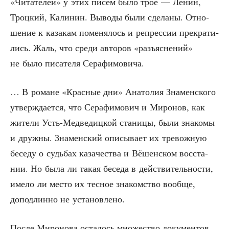
«Чита­те­лей» у этих писем было трое — Ленин,
Троц­кий, Кали­нин. Выво­ды были сде­ла­ны. Отно­
ше­ние к каза­кам поме­ня­лось и репрес­сии пре­кра­ти­
лись. Жаль, что сре­ди авто­ров «разъ­яс­не­ний»
не было писа­те­ля Серафимовича.
… В романе «Крас­ные дни» Ана­то­лия Зна­мен­ско­го
утвер­жда­ет­ся, что Сера­фи­мо­вич и Миро­нов, как
жите­ли Усть-Мед­ве­диц­кой ста­ни­цы, были зна­ко­мы
и друж­ны. Зна­мен­ский опи­сы­ва­ет их тре­вож­ную
бесе­ду о судь­бах каза­че­ства и Вёшен­ском вос­ста­
нии. Но была ли такая бесе­да в дей­стви­тель­но­сти,
име­ло ли место их тес­ное зна­ком­ство вооб­ще,
допод­лин­но не установлено.
После Миро­но­ва оста­лось мно­же­ство доку­мен­тов,