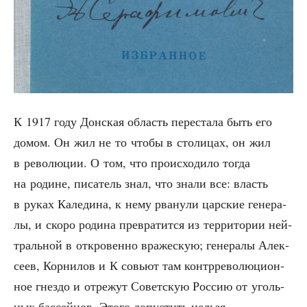
К 1917 году Дон­ская область пере­ста­ла быть его
домом. Он жил не то что­бы в сто­ли­цах, он жил
в рево­лю­ции. О том, что про­ис­хо­ди­ло тогда
на родине, писа­тель знал, что зна­ли все: власть
в руках Кале­ди­на, к нему рва­ну­ли цар­ские гене­ра­
лы, и ско­ро роди­на пре­вра­тит­ся из тер­ри­то­рии ней­
траль­ной в откро­вен­но вра­же­скую; гене­ра­лы Алек­
се­ев, Кор­ни­лов и К совьют там контр­ре­во­лю­ци­он­
ное гнез­до и отре­жут Совет­скую Рос­сию от уголь­
ных бас­сей­нов. Это­го допу­стить нельзя.