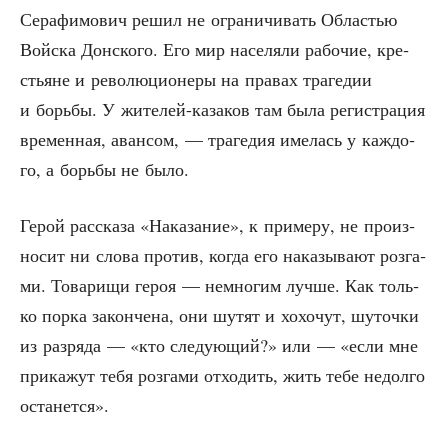
Сера­фи­мо­вич решил не огра­ни­чи­вать Обла­стью
Вой­ска Дон­ско­го. Его мир насе­ля­ли рабо­чие, кре­
стьяне и рево­лю­ци­о­не­ры на пра­вах тра­ге­дии
и борь­бы. У жите­лей-каза­ков там была реги­стра­ция
вре­мен­ная, аван­сом, — тра­ге­дия име­лась у каж­до­
го, а борь­бы не было.
Герой рас­ска­за «Нака­за­ние», к при­ме­ру, не про­из­
но­сит ни сло­ва про­тив, когда его нака­зы­ва­ют роз­га­
ми. Това­ри­щи героя — немно­гим луч­ше. Как толь­
ко пор­ка закон­че­на, они шутят и хохо­чут, шуточ­ки
из раз­ря­да — «кто сле­ду­ю­щий?» или — «если мне
при­ка­жут тебя роз­га­ми отхо­дить, жить тебе недол­го
останется».