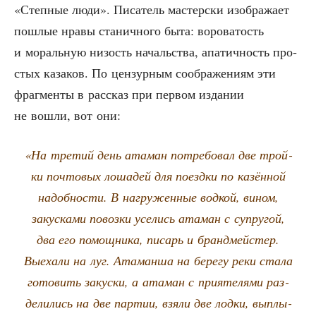
«Степ­ные люди». Писа­тель мастер­ски изоб­ра­жа­ет
пош­лые нра­вы ста­нич­но­го быта: воро­ва­тость
и мораль­ную низость началь­ства, апа­тич­ность про­
стых каза­ков. По цен­зур­ным сооб­ра­же­ни­ям эти
фраг­мен­ты в рас­сказ при пер­вом изда­нии
не вошли, вот они:
«На тре­тий день ата­ман потре­бо­вал две трой­
ки поч­то­вых лоша­дей для поезд­ки по казён­ной
надоб­но­сти. В нагру­жен­ные вод­кой, вином,
закус­ка­ми повоз­ки усе­лись ата­ман с супру­гой,
два его помощ­ни­ка, писарь и бранд­мей­стер.
Выеха­ли на луг. Ата­ман­ша на бере­гу реки ста­ла
гото­вить закус­ки, а ата­ман с при­я­те­ля­ми раз­
де­ли­лись на две пар­тии, взя­ли две лод­ки, выплы­