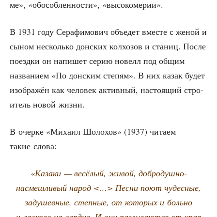
ме», «обособ­лен­но­сти», «высо­ко­ме­рии».
В 1931 году Сера­фи­мо­вич объ­едет вме­сте с женой и
сыном несколь­ко дон­ских кол­хо­зов и ста­ниц. После
поезд­ки он напи­шет серию новелл под общим
назва­ни­ем «По дон­ским сте­пям». В них казак будет
изоб­ра­жён как чело­век актив­ный, насто­я­щий стро­
и­тель новой жизни.
В очер­ке «Миха­ил Шоло­хов» (1937) чита­ем
такие слова:
«Каза­ки — весё­лый, живой, доб­ро­душ­но-
насмеш­ли­вый народ <…> Пес­ни поют чудес­ные,
заду­шев­ные, степ­ные, от кото­рых и боль­но
и лас­ко­во на серд­це. И они раз­ли­ва­ют­ся от края