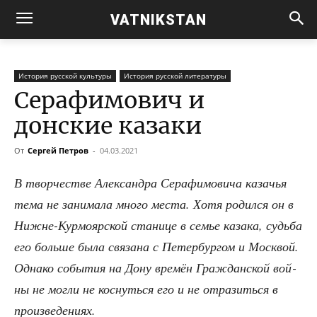
VATNIKSTAN
История русской культуры
История русской литературы
Серафимович и
донские казаки
От
Сергей Петров
-
04.03.2021
В твор­че­стве Алек­сандра Сера­фи­мо­ви­ча каза­чья
тема не зани­ма­ла мно­го места. Хотя родил­ся он в
Нижне-Кур­мо­яр­ской ста­ни­це в семье каза­ка, судь­ба
его боль­ше была свя­за­на с Петер­бур­гом и Моск­вой.
Одна­ко собы­тия на Дону вре­мён Граж­дан­ской вой­
ны не мог­ли не кос­нуть­ся его и не отра­зить­ся в
произведениях.