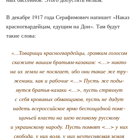
В декаб­ре 1917 года Сера­фи­мо­вич напи­шет «Наказ
крас­но­гвар­дей­цам, еду­щим на Дон». Там будут
такие слова:
«…Това­ри­щи крас­но­гвар­дей­цы, гром­ким голо­сом
ска­жи­те вашим бра­тьям-каза­кам: <…> никто
на их зем­ли не пося­га­ет, ибо они такие же тру­
же­ни­ки, как и рабо­чие <…> Пусть же поды­
мут­ся бра­тья-каза­ки <…>, пусть стрях­нут
с себя кро­ва­вых обман­щи­ков, пусть не дадут
надеть все­рос­сий­ское ярмо бес­по­щад­ной поме­
щи­чьей вла­сти на шею вели­ко­му рус­ско­му
и укра­ин­ско­му наро­ду. Пусть пом­нят <…> у них
сво­бо­да, у них воля, у них неутес­ня­е­мая зем­ля