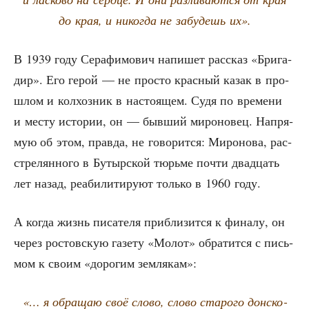
до края, и нико­гда не забу­дешь их».
В 1939 году Сера­фи­мо­вич напи­шет рас­сказ «Бри­га­
дир». Его герой — не про­сто крас­ный казак в про­
шлом и кол­хоз­ник в насто­я­щем. Судя по вре­ме­ни
и месту исто­рии, он — быв­ший миро­но­вец. Напря­
мую об этом, прав­да, не гово­рит­ся: Миро­но­ва, рас­
стре­лян­но­го в Бутыр­ской тюрь­ме почти два­дцать
лет назад, реа­би­ли­ти­ру­ют толь­ко в 1960 году.
А когда жизнь писа­те­ля при­бли­зит­ся к фина­лу, он
через ростов­скую газе­ту «Молот» обра­тит­ся с пись­
мом к сво­им «доро­гим землякам»:
«… я обра­щаю своё сло­во, сло­во ста­ро­го дон­ско­