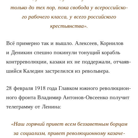
толь­ко до тех пор, пока сво­бо­да у все­рос­сий­ско­
го рабо­че­го клас­са, у все­го рос­сий­ско­го
крестьянства».
Всё при­мер­но так и вышло. Алек­се­ев, Кор­ни­лов
и Дени­кин спеш­но поки­ну­ли тону­щий корабль
контр­ре­во­лю­ции, каза­ки их не под­дер­жа­ли, отча­яв­
ший­ся Кале­дин застре­лил­ся из револьвера.
28 фев­ра­ля 1918 года Глав­ком южно­го рево­лю­ци­он­
но­го фрон­та Вла­ди­мир Анто­нов-Овсе­ен­ко полу­чит
теле­грам­му от Ленина:
«Наш горя­чий при­вет всем без­за­вет­ным бор­цам
за соци­а­лизм, при­вет рево­лю­ци­он­но­му каза­че­