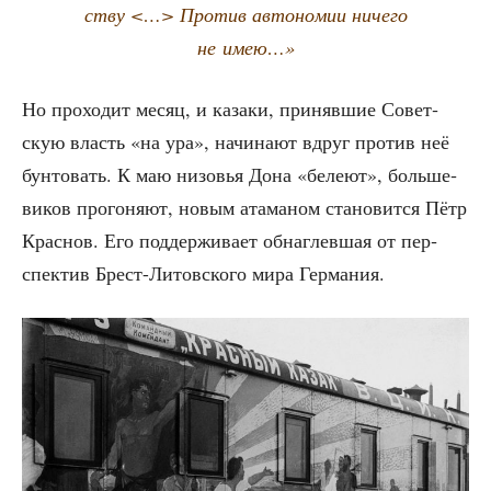
ству <…> Про­тив авто­но­мии ниче­го
не имею…»
Но про­хо­дит месяц, и каза­ки, при­няв­шие Совет­
скую власть «на ура», начи­на­ют вдруг про­тив неё
бун­то­вать. К маю низо­вья Дона «беле­ют», боль­ше­
ви­ков про­го­ня­ют, новым ата­ма­ном ста­но­вит­ся Пётр
Крас­нов. Его под­дер­жи­ва­ет обнаг­лев­шая от пер­
спек­тив Брест-Литов­ско­го мира Германия.