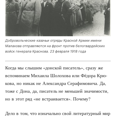
Доб­ро­воль­че­ские каза­чьи отря­ды Крас­ной Армии име­ни
Мала­хо­ва отправ­ля­ют­ся на фронт про­тив бело­гвар­дей­ских
войск гене­ра­ла Крас­но­ва. 23 фев­ра­ля 1918 года
Когда мы слы­шим «дон­ской писа­тель», сра­зу же
вспо­ми­на­ем Миха­и­ла Шоло­хо­ва или Фёдо­ра Крю­
ко­ва, но никак не Алек­сандра Сера­фи­мо­ви­ча. Да,
тоже с Дона, да, писа­тель не мень­шей зна­чи­мо­сти,
но в этот ряд «не встра­и­ва­ет­ся». Почему?
Дело в том, что изна­чаль­но свой лите­ра­тур­ный мир