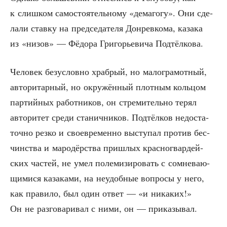
к слиш­ком само­сто­я­тель­но­му «дема­го­гу». Они сде­
ла­ли став­ку на пред­се­да­те­ля Дон­рев­ко­ма, каза­ка
из «низов» — Фёдо­ра Гри­го­рье­ви­ча Подтёлкова.
Чело­век без­услов­но храб­рый, но мало­гра­мот­ный,
авто­ри­тар­ный, но окру­жён­ный плот­ным коль­цом
пар­тий­ных работ­ни­ков, он стре­ми­тель­но терял
авто­ри­тет сре­ди ста­нич­ни­ков. Под­тёл­ков недо­ста­
точ­но рез­ко и свое­вре­мен­но высту­пал про­тив бес­
чин­ства и маро­дёр­ства приш­лых крас­но­гвар­дей­
ских частей, не умел поле­ми­зи­ро­вать с сомне­ва­ю­
щи­ми­ся каза­ка­ми, на неудоб­ные вопро­сы у него,
как пра­ви­ло, был один ответ — «и ника­ких!»
Он не раз­го­ва­ри­вал с ними, он — приказывал.