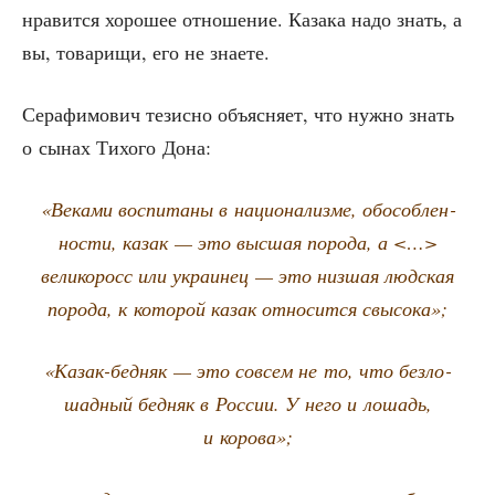
нра­вит­ся хоро­шее отно­ше­ние. Каза­ка надо знать, а
вы, това­ри­щи, его не знаете.
Сера­фи­мо­вич тезис­но объ­яс­ня­ет, что нуж­но знать
о сынах Тихо­го Дона:
«Века­ми вос­пи­та­ны в наци­о­на­лиз­ме, обособ­лен­
но­сти, казак — это выс­шая поро­да, а <…>
вели­ко­росс или укра­и­нец — это низ­шая люд­ская
поро­да, к кото­рой казак отно­сит­ся свысока»;
«Казак-бед­няк — это совсем не то, что без­ло­
шад­ный бед­няк в Рос­сии. У него и лошадь,
и корова»;