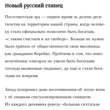
Новый русский глянец
Пост­со­вет­ская эра — пер­вое вре­мя за дол­гие деся­
ти­ле­тия на тер­ри­то­рии нашей стра­ны, когда чело­ве­
ку ста­ло офи­ци­аль­но поз­во­ле­но быть бога­тым,
«с таким сча­стьем и на сво­бо­де». Боль­ше не нуж­но
было пря­тать от обще­ствен­но­сти свои мил­ли­о­ны,
как граж­да­нин Корей­ко. Про­бле­ма в том, что ново­
ис­пе­чён­ные оли­гар­хи не уме­ли быть бога­ты­ми
(отсю­да мали­но­вые пиджа­ки), да ещё и ста­ли бога­
ты­ми не вовремя.
Запад похо­ро­нил даже вос­по­ми­на­ния об эпо­хе яппи
с её хищ­ным сек­су­а­ли­зи­ро­ван­ным гла­му­ром.
Из каж­до­го дина­ми­ка реве­ла «боль­шая сиэтл­ская