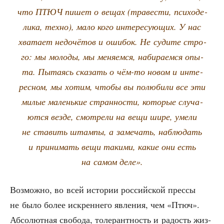
что ПТЮЧ пишет о вещах (тра­ве­сти, пси­хо­де­
ли­ка, тех­но), мало кого инте­ре­су­ю­щих. У нас
хва­та­ет недо­чё­тов и оши­бок. Не суди­те стро­
го: мы моло­ды, мы меня­ем­ся, наби­ра­ем­ся опы­
та. Пыта­ясь ска­зать о чём-то новом и инте­
рес­ном, мы хотим, что­бы вы полю­би­ли все эти
милые малень­кие стран­но­сти, кото­рые слу­ча­
ют­ся вез­де, смот­ре­ли на вещи шире, уме­ли
не ста­вить штам­пы, а заме­чать, наблю­дать
и при­ни­мать вещи таки­ми, какие они есть
на самом деле».
Воз­мож­но, во всей исто­рии рос­сий­ской прес­сы
не было более искрен­не­го явле­ния, чем «Птюч».
Абсо­лют­ная сво­бо­да, толе­рант­ность и радость жиз­