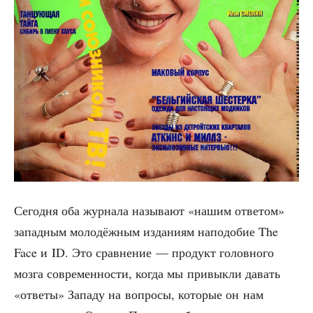
Сего­дня оба жур­на­ла назы­ва­ют «нашим отве­том»
запад­ным моло­дёж­ным изда­ни­ям напо­до­бие The
Face и ID. Это срав­не­ние — про­дукт голов­но­го
моз­га совре­мен­но­сти, когда мы при­вык­ли давать
«отве­ты» Запа­ду на вопро­сы, кото­рые он нам