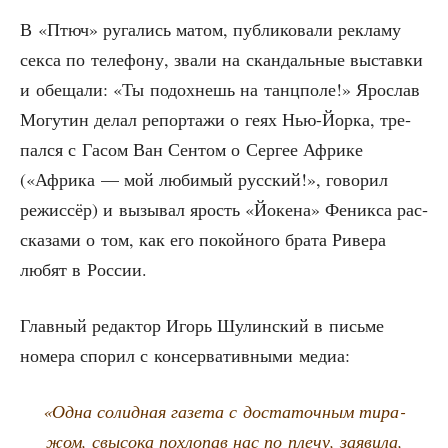
В «Птюч» руга­лись матом, пуб­ли­ко­ва­ли рекла­му
сек­са по теле­фо­ну, зва­ли на скан­даль­ные выстав­ки
и обе­ща­ли: «Ты подох­нешь на танц­по­ле!» Яро­слав
Могу­тин делал репор­та­жи о геях Нью-Йор­ка, тре­
пал­ся с Гасом Ван Сен­том о Сер­гее Афри­ке
(«Афри­ка — мой люби­мый рус­ский!», гово­рил
режис­сёр) и вызы­вал ярость «Йоке­на» Феник­са рас­
ска­за­ми о том, как его покой­но­го бра­та Риве­ра
любят в России.
Глав­ный редак­тор Игорь Шулин­ский в пись­ме
номе­ра спо­рил с кон­сер­ва­тив­ны­ми медиа:
«Одна солид­ная газе­та с доста­точ­ным тира­
жом, свы­со­ка похло­пав нас по пле­чу, заяви­ла,