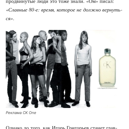
про­дви­ну­тые люди это тоже зна­ли. «Ом» писал:
«Слав­ные 80‑е: вре­мя, кото­рое не долж­но вер­нуть­
ся»
.
Рекла­ма CK One
Одна­ко до того, как Игорь Гри­го­рьев ста­нет глав­