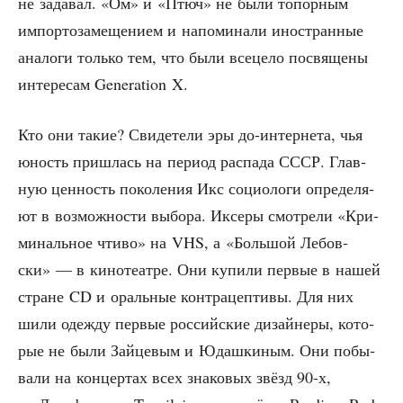
не зада­вал. «Ом» и «Птюч» не были топор­ным
импор­то­за­ме­ще­ни­ем и напо­ми­на­ли ино­стран­ные
ана­ло­ги толь­ко тем, что были все­це­ло посвя­ще­ны
инте­ре­сам Generation X.
Кто они такие? Сви­де­те­ли эры до-интер­не­та, чья
юность при­шлась на пери­од рас­па­да СССР. Глав­
ную цен­ность поко­ле­ния Икс социо­ло­ги опре­де­ля­
ют в воз­мож­но­сти выбо­ра. Иксе­ры смот­ре­ли «Кри­
ми­наль­ное чти­во» на VHS, а «Боль­шой Лебов­
ски» — в кино­те­ат­ре. Они купи­ли пер­вые в нашей
стране CD и ораль­ные кон­тра­цеп­ти­вы. Для них
шили одеж­ду пер­вые рос­сий­ские дизай­не­ры, кото­
рые не были Зай­це­вым и Юдаш­ки­ным. Они побы­
ва­ли на кон­цер­тах всех зна­ко­вых звёзд 90‑х,