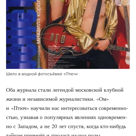
Шило в мод­ной фото­съём­ке «Птюч»
Оба жур­на­ла ста­ли леген­дой мос­ков­ской клуб­ной
жиз­ни и неза­ви­си­мой жур­на­ли­сти­ки. «Ом»
и «Птюч» научи­ли нас инте­ре­со­вать­ся совре­мен­но­
стью, узна­вая о попу­ляр­ных явле­ни­ях одно­вре­мен­
но с Запа­дом, а не 20 лет спу­стя, когда кто-нибудь
тай­ком при­ве­зёт и про­даст из-под полы.