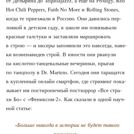
от Дель­фи­на до Tequilajazzz, а ещё на Prodigy, Red
Hot Chili Peppers, Faith No More и Rolling Stones,
когда те при­ез­жа­ли в Рос­сию. Они дави­лись пер­
лов­кой в дет­ском саду, в шко­ле им повя­зы­ва­ли
крас­ные гал­сту­ки и застав­ля­ли мар­ши­ро­вать
в строю — и иксе­ры запом­ни­ли это навсе­гда, наве­
ки воз­не­на­ви­дев строй. В юно­сти они рва­ну­ли
на кис­лот­но-тан­це­валь­ные вече­рин­ки, пры­гая
по танц­по­лу в Dr. Martens. Сего­дня они тара­щат­ся
в куп­лен­ный онлайн смарт­фон, где стри­минг пока­
зы­ва­ет им пости­ро­нич­ный пост­хор­рор «Все стра­
хи Бо» с «Фениксом‑2». Как ска­за­ли в одной науч­
ной статье:
«Боль­ше нико­гда в исто­рии не будет тако­го
поколения».