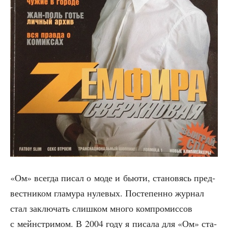
«Ом» все­гда писал о моде и бью­ти, ста­но­вясь пред­
вест­ни­ком гла­му­ра нуле­вых. Посте­пен­но жур­нал
стал заклю­чать слиш­ком мно­го ком­про­мис­сов
с мейн­стри­мом. В 2004 году я писа­ла для «Ом» ста­