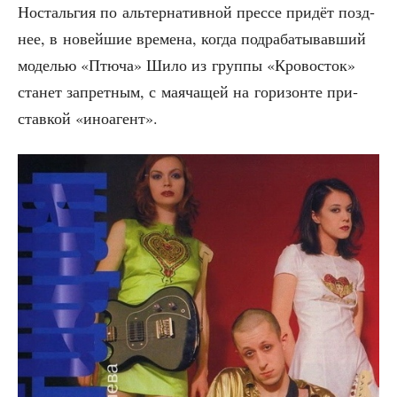
Носталь­гия по аль­тер­на­тив­ной прес­се при­дёт позд­
нее, в новей­шие вре­ме­на, когда под­ра­ба­ты­вав­ший
моде­лью «Птю­ча» Шило из груп­пы «Кро­во­сток»
ста­нет запрет­ным, с мая­ча­щей на гори­зон­те при­
став­кой «ино­агент».