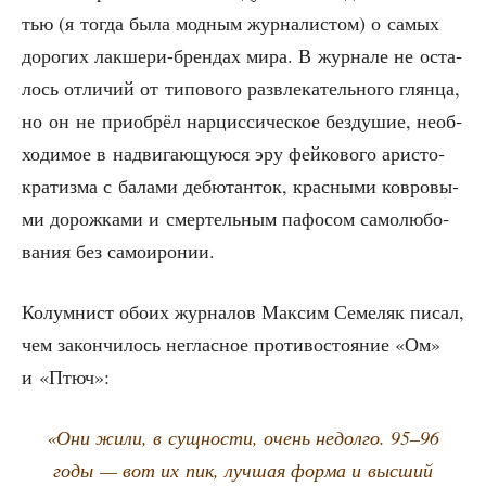
тью (я тогда была мод­ным жур­на­ли­стом) о самых
доро­гих лак­ше­ри-брен­дах мира. В жур­на­ле не оста­
лось отли­чий от типо­во­го раз­вле­ка­тель­но­го глян­ца,
но он не при­об­рёл нар­цис­си­че­ское без­ду­шие, необ­
хо­ди­мое в надви­га­ю­щу­ю­ся эру фей­ко­во­го ари­сто­
кра­тиз­ма с бала­ми дебю­тан­ток, крас­ны­ми ков­ро­вы­
ми дорож­ка­ми и смер­тель­ным пафо­сом само­лю­бо­
ва­ния без самоиронии.
Колум­нист обо­их жур­на­лов Мак­сим Семе­ляк писал,
чем закон­чи­лось неглас­ное про­ти­во­сто­я­ние «Ом»
и «Птюч»:
«Они жили, в сущ­но­сти, очень недол­го. 95–96
годы — вот их пик, луч­шая фор­ма и выс­ший