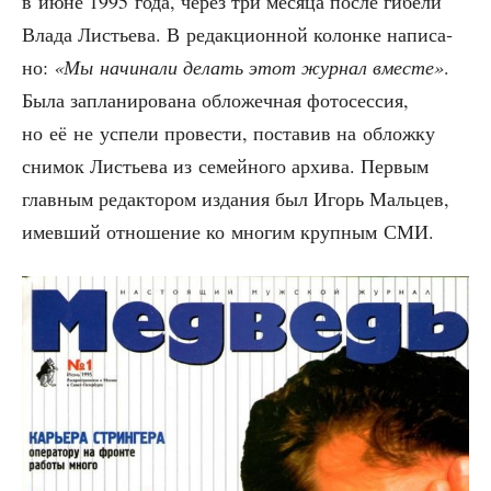
в июне 1995 года, через три меся­ца после гибе­ли
Вла­да Листье­ва. В редак­ци­он­ной колон­ке напи­са­
но:
«Мы начи­на­ли делать этот жур­нал вме­сте»
.
Была запла­ни­ро­ва­на обло­жеч­ная фото­сес­сия,
но её не успе­ли про­ве­сти, поста­вив на облож­ку
сни­мок Листье­ва из семей­но­го архи­ва. Пер­вым
глав­ным редак­то­ром изда­ния был Игорь Маль­цев,
имев­ший отно­ше­ние ко мно­гим круп­ным СМИ.