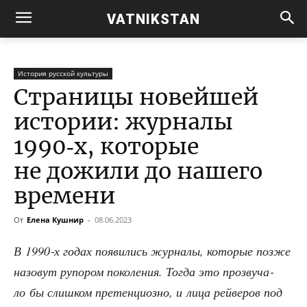
VATNIKSTAN
История русской культуры
Страницы новейшей
истории: журналы
1990‑х, которые
не дожили до нашего
времени
От
Елена Кушнир
-
08.06.2023
В 1990‑х годах появи­лись жур­на­лы, кото­рые поз­же
назо­вут рупо­ром поко­ле­ния. Тогда это про­зву­ча­
ло бы слиш­ком пре­тен­ци­оз­но, и лица рей­ве­ров под