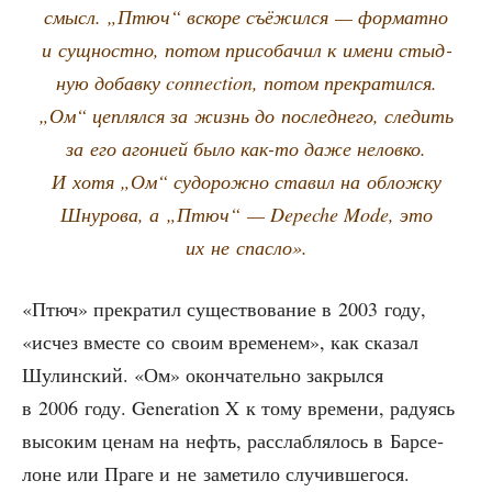
смысл. „Птюч“ вско­ре съё­жил­ся — фор­мат­но
и сущ­ност­но, потом при­со­ба­чил к име­ни стыд­
ную добав­ку connection, потом пре­кра­тил­ся.
„Ом“ цеп­лял­ся за жизнь до послед­не­го, сле­дить
за его аго­ни­ей было как-то даже нелов­ко.
И хотя „Ом“ судо­рож­но ста­вил на облож­ку
Шну­ро­ва, а „Птюч“ — Depeche Mode, это
их не спасло».
«Птюч» пре­кра­тил суще­ство­ва­ние в 2003 году,
«исчез вме­сте со сво­им вре­ме­нем», как ска­зал
Шулин­ский. «Ом» окон­ча­тель­но закрыл­ся
в 2006 году. Generation X к тому вре­ме­ни, раду­ясь
высо­ким ценам на нефть, рас­слаб­ля­лось в Бар­се­
лоне или Пра­ге и не заме­ти­ло слу­чив­ше­го­ся.