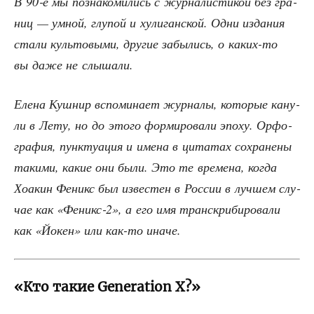
В 90‑е мы позна­ко­ми­лись с жур­на­ли­сти­кой без гра­
ниц — умной, глу­пой и хули­ган­ской. Одни изда­ния
ста­ли куль­то­вы­ми, дру­гие забы­лись, о каких-то
вы даже не слышали.
Еле­на Куш­нир вспо­ми­на­ет жур­на­лы, кото­рые кану­
ли в Лету, но до это­го фор­ми­ро­ва­ли эпо­ху. Орфо­
гра­фия, пунк­ту­а­ция и име­на в цита­тах сохра­не­ны
таки­ми, какие они были. Это те вре­ме­на, когда
Хоакин Феникс был изве­стен в Рос­сии в луч­шем слу­
чае как «Феникс‑2», а его имя транс­кри­би­ро­ва­ли
как «Йокен» или как-то иначе.
«Кто такие Generation X?»