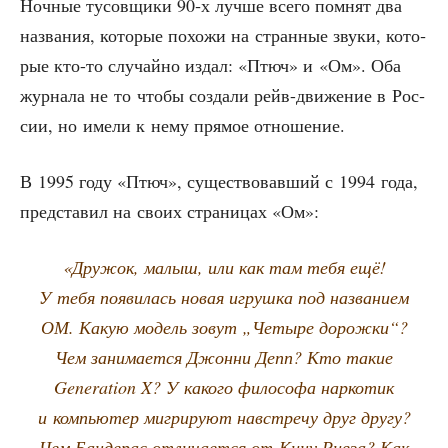
Ноч­ные тусов­щи­ки 90‑х луч­ше все­го пом­нят два
назва­ния, кото­рые похо­жи на стран­ные зву­ки, кото­
рые кто-то слу­чай­но издал: «Птюч» и «Ом». Оба
жур­на­ла не то что­бы созда­ли рейв-дви­же­ние в Рос­
сии, но име­ли к нему пря­мое отношение.
В 1995 году «Птюч», суще­ство­вав­ший с 1994 года,
пред­ста­вил на сво­их стра­ни­цах «Ом»:
«Дру­жок, малыш, или как там тебя ещё!
У тебя появи­лась новая игруш­ка под назва­ни­ем
ОМ. Какую модель зовут „Четы­ре дорож­ки“?
Чем зани­ма­ет­ся Джон­ни Депп? Кто такие
Generation X? У како­го фило­со­фа нар­ко­тик
и ком­пью­тер мигри­ру­ют навстре­чу друг дру­гу?
Чем Бан­де­рас отли­ча­ет­ся от Кину Рив­за? Как