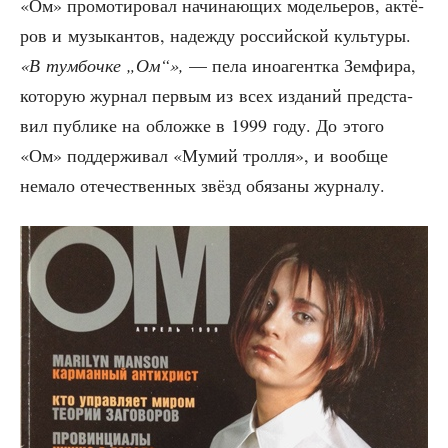
«Ом» про­мо­ти­ро­вал начи­на­ю­щих моде­лье­ров, актё­
ров и музы­кан­тов, надеж­ду рос­сий­ской куль­ту­ры.
«В тум­боч­ке „Ом“»,
— пела ино­агент­ка Зем­фи­ра,
кото­рую жур­нал пер­вым из всех изда­ний пред­ста­
вил пуб­ли­ке на облож­ке в 1999 году. До это­го
«Ом» под­дер­жи­вал «Мумий трол­ля», и вооб­ще
нема­ло оте­че­ствен­ных звёзд обя­за­ны журналу.