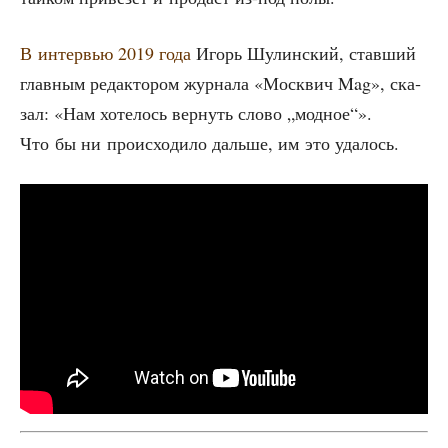
В интер­вью 2019 года
Игорь Шулин­ский, став­ший
глав­ным редак­то­ром жур­на­ла «Моск­вич Mag», ска­
зал: «Нам хоте­лось вер­нуть сло­во „мод­ное“».
Что бы ни про­ис­хо­ди­ло даль­ше, им это удалось.