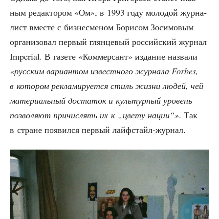
ным редак­то­ром «Ом», в 1993 году моло­дой жур­на­
лист вме­сте с биз­не­сме­ном Бори­сом Зоси­мо­вым
орга­ни­зо­вал пер­вый глян­це­вый рос­сий­ский жур­нал
Imperial. В газе­те «Ком­мер­сант» изда­ние назва­ли
«рус­ским вари­ан­том извест­но­го жур­на­ла Forbes,
в кото­ром рекла­ми­ру­ет­ся стиль жиз­ни людей, чей
мате­ри­аль­ный доста­ток и куль­тур­ный уро­вень
поз­во­ля­ют при­чис­лять их к „цве­ту нации“»
. Так
в стране появил­ся пер­вый лайфстайл-журнал.