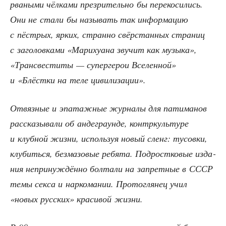
рва­ны­ми чёл­ка­ми пре­зри­тель­но бы пере­ко­си­лись.
Они не ста­ли бы назы­вать так инфор­ма­цию
с пёст­рых, ярких, стран­но свёр­стан­ных стра­ниц
с заго­лов­ка­ми «Мари­ху­а­на зву­чит как музы­ка»,
«Транс­ве­сти­ты — супер­ге­рои Все­лен­ной»
и «Блёст­ки на теле цивилизации».
Отвяз­ные и эпа­таж­ные жур­на­лы для пати­ма­нов
рас­ска­зы­ва­ли об анде­гра­ун­де, кон­тр­куль­ту­ре
и клуб­ной жиз­ни, исполь­зуя новый сленг: тусов­ки,
клу­бить­ся, без­ма­зо­вые ребя­та. Под­рост­ко­вые изда­
ния непри­нуж­дён­но бол­та­ли на запрет­ные в СССР
темы сек­са и нар­ко­ма­нии. Про­то­гля­нец учил
«новых рус­ских» кра­си­вой жизни.