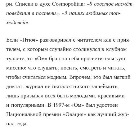
ри. Спис­ки в духе Cosmopolitan: «
8 сове­тов насчёт
пове­де­ния в посте­ли», «5 наших люби­мых топ-
моде­лей»
.
Если «Птюч» раз­го­ва­ри­вал с чита­те­лем как с при­я­
те­лем, с кото­рым слу­чай­но столк­нул­ся в клуб­ном
туа­ле­те, то «Ом» брал на себя про­све­ти­тель­скую
мис­сию: что слу­шать, носить, смот­реть и читать,
что­бы счи­тать­ся мод­ным. Впро­чем, это был мяг­кий
дик­тат: жур­нал не пытал­ся нико­го зашей­мить,
лишь при­зы­вал всех быть моло­ды­ми, кра­си­вы­ми
и попу­ляр­ны­ми. В 1997‑м «Ом» был удо­сто­ен
Наци­о­наль­ной пре­мии «Ова­ция» как луч­ший жур­
нал года.