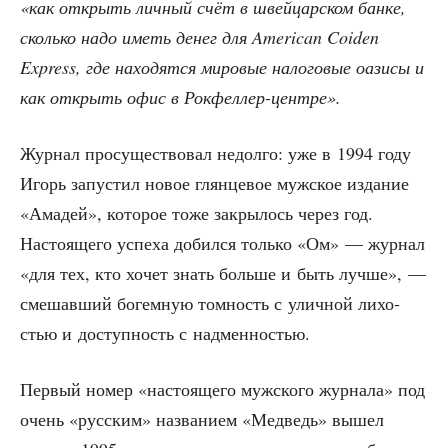
«как открыть лич­ный счёт в швей­цар­ском бан­ке,
сколь­ко надо иметь денег для American Coiden
Express, где нахо­дят­ся миро­вые нало­го­вые оази­сы и
как открыть офис в Рокфеллер-центре».
Жур­нал про­су­ще­ство­вал недол­го: уже в 1994 году
Игорь запу­стил новое глян­це­вое муж­ское изда­ние
«Ама­дей», кото­рое тоже закры­лось через год.
Насто­я­ще­го успе­ха добил­ся толь­ко «Ом» — жур­нал
«для тех, кто хочет знать боль­ше и быть луч­ше», —
сме­шав­ший богем­ную том­ность с улич­ной лихо­
стью и доступ­ность с надменностью.
Пер­вый номер «насто­я­ще­го муж­ско­го жур­на­ла» под
очень «рус­ским» назва­ни­ем «Мед­ведь» вышел