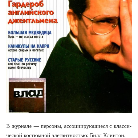
В жур­на­ле — пер­со­ны, ассо­ци­и­ру­ю­щи­е­ся с клас­си­
че­ской костюм­ной эле­гант­но­стью: Билл Клин­тон,