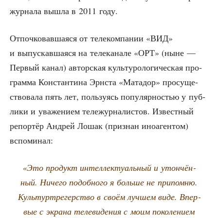
жур­на­ла вышла в 2011 году.
Отпоч­ко­вав­ша­я­ся от теле­ком­па­нии «ВИД»
и выпус­кав­ша­я­ся на теле­ка­на­ле «ОРТ» (ныне —
Пер­вый канал) автор­ская куль­ту­ро­ло­ги­че­ская про­
грам­ма Кон­стан­ти­на Эрн­ста «Мата­дор» про­су­ще­
ство­ва­ла пять лет, поль­зу­ясь попу­ляр­но­стью у пуб­
ли­ки и ува­же­ни­ем теле­жур­на­ли­стов. Извест­ный
репор­тёр Андрей Лошак (при­знан ино­аген­том)
вспоминал:
«Это про­дукт интел­лек­ту­аль­ный и утон­чён­
ный. Ниче­го подоб­но­го я боль­ше не при­пом­ню.
Куль­тур­тре­гер­ство в сво­ём луч­шем виде. Впер­
вые с экра­на теле­ви­де­ния с моим поко­ле­ни­ем