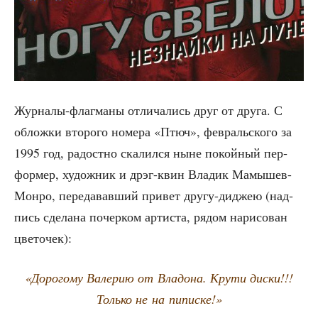
Жур­на­лы-флаг­ма­ны отли­ча­лись друг от дру­га. С
облож­ки вто­ро­го номе­ра «Птюч», фев­раль­ско­го за
1995 год, радост­но ска­лил­ся ныне покой­ный пер­
фор­мер, худож­ник и дрэг-квин Вла­дик Мамы­шев-
Мон­ро, пере­да­вав­ший при­вет дру­гу-диджею (над­
пись сде­ла­на почер­ком арти­ста, рядом нари­со­ван
цветочек):
«Доро­го­му Вале­рию от Вла­до­на. Кру­ти дис­ки!!!
Толь­ко не на пиписке!»