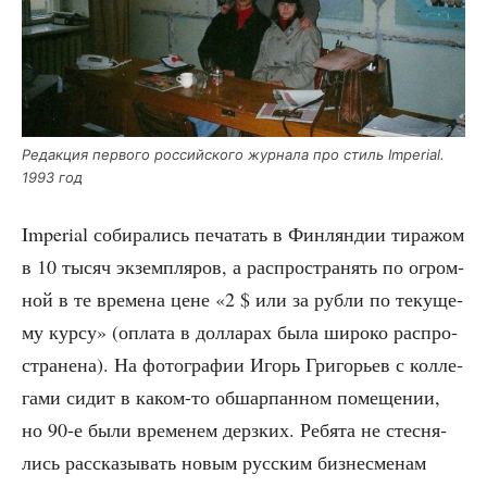
Редак­ция пер­во­го рос­сий­ско­го жур­на­ла про стиль Imperial.
1993 год
Imperial соби­ра­лись печа­тать в Фин­лян­дии тира­жом
в 10 тысяч экзем­пля­ров, а рас­про­стра­нять по огром­
ной в те вре­ме­на цене «2 $ или за руб­ли по теку­ще­
му кур­су» (опла­та в дол­ла­рах была широ­ко рас­про­
стра­не­на). На фото­гра­фии Игорь Гри­го­рьев с кол­ле­
га­ми сидит в каком-то обшар­пан­ном поме­ще­нии,
но 90‑е были вре­ме­нем дерз­ких. Ребя­та не стес­ня­
лись рас­ска­зы­вать новым рус­ским биз­не­сме­нам