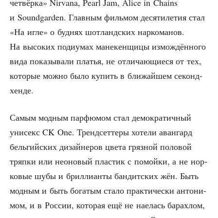
чет­вёр­ка» Nirvana, Pearl Jam, Alice in Chains
и Soundgarden. Глав­ным филь­мом деся­ти­ле­тия стал
«На игле» о буд­нях шот­ланд­ских нар­ко­ма­нов.
На высо­ких поди­у­мах мане­кен­щи­цы измож­дён­но­го
вида пока­зы­ва­ли пла­тья, не отли­ча­ю­щи­е­ся от тех,
кото­рые мож­но было купить в бли­жай­шем секонд-
хенде.
Самым мод­ным пар­фю­мом стал демо­кра­тич­ный
уни­секс CK One. Тренд­сет­те­ры хоте­ли аван­гард
бель­гий­ских дизай­не­ров цве­та гряз­ной поло­вой
тряп­ки или нео­но­вый пла­стик с помой­ки, а не нор­
ко­вые шубы и брил­ли­ан­ты бан­дит­ских жён. Быть
мод­ным и быть бога­тым ста­ло прак­ти­че­ски анто­ни­
мом, и в Рос­сии, кото­рая ещё не наелась барах­лом,