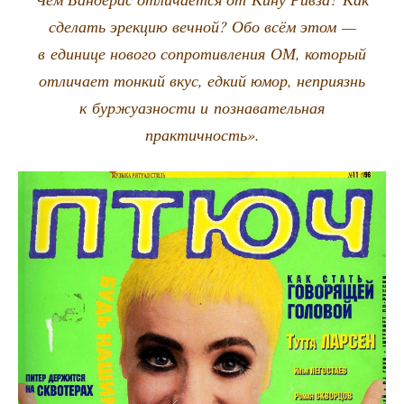
сде­лать эрек­цию веч­ной? Обо всём этом —
в еди­ни­це ново­го сопро­тив­ле­ния ОМ, кото­рый
отли­ча­ет тон­кий вкус, едкий юмор, непри­язнь
к бур­жу­аз­но­сти и позна­ва­тель­ная
практичность».