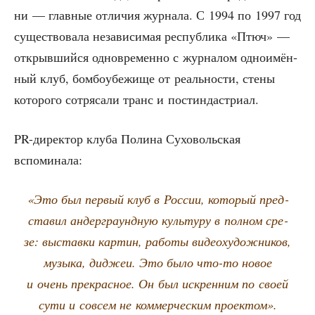
ни — глав­ные отли­чия жур­на­ла. С 1994 по 1997 год
суще­ство­ва­ла неза­ви­си­мая рес­пуб­ли­ка «Птюч» —
открыв­ший­ся одно­вре­мен­но с жур­на­лом одно­имён­
ный клуб, бом­бо­убе­жи­ще от реаль­но­сти, сте­ны
кото­ро­го сотря­са­ли транс и постиндастриал.
PR-дирек­тор клу­ба Поли­на Сухо­воль­ская
вспоминала:
«Это был пер­вый клуб в Рос­сии, кото­рый пред­
ста­вил андер­гра­унд­ную куль­ту­ру в пол­ном сре­
зе: выстав­ки кар­тин, рабо­ты видео­ху­дож­ни­ков,
музы­ка, диджеи. Это было что-то новое
и очень пре­крас­ное. Он был искрен­ним по сво­ей
сути и совсем не ком­мер­че­ским проектом».