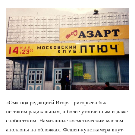
«Ом» под редак­ци­ей Иго­ря Гри­го­рье­ва был
не таким ради­каль­ным, а более утон­чён­ным и даже
сно­бист­ским. Нама­зан­ные кос­ме­ти­че­ским мас­лом
апол­ло­ны на облож­ках. Фешен-кунст­ка­ме­ра внут­