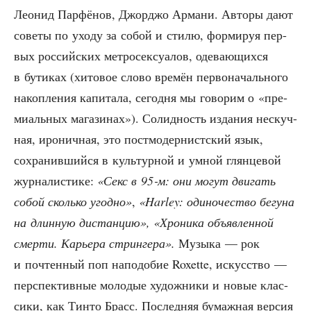
Лео­нид Пар­фё­нов, Джор­джо Арма­ни. Авто­ры дают
сове­ты по ухо­ду за собой и сти­лю, фор­ми­руя пер­
вых рос­сий­ских мет­ро­сек­су­а­лов, оде­ва­ю­щих­ся
в бути­ках (хито­вое сло­во вре­мён пер­во­на­чаль­но­го
накоп­ле­ния капи­та­ла, сего­дня мы гово­рим о «пре­
ми­аль­ных мага­зи­нах»). Солид­ность изда­ния нескуч­
ная, иро­нич­ная, это пост­мо­дер­нист­ский язык,
сохра­нив­ший­ся в куль­тур­ной и умной глян­це­вой
жур­на­ли­сти­ке:
«Секс в 95‑м: они могут дви­гать
собой сколь­ко угод­но»
,
«Harley: оди­но­че­ство бегу­на
на длин­ную дистан­цию», «Хро­ни­ка объ­яв­лен­ной
смер­ти. Карье­ра стрин­ге­ра».
Музы­ка — рок
и почтен­ный поп напо­до­бие Roxette, искус­ство —
пер­спек­тив­ные моло­дые худож­ни­ки и новые клас­
си­ки, как Тин­то Брасс. Послед­няя бумаж­ная вер­сия