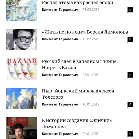
Распад атома как распад эпохи
Климент Таралевич
-
06.03.2019
0
«Жить не по лжи». Версия Лимонова
Климент Таралевич
-
13.02.2019
0
Русский след в западном глянце.
Harper’s Bazaar
Климент Таралевич
-
28.01.2019
0
Нью-йоркский мираж Алексея
Толстого
Климент Таралевич
-
16.01.2019
0
К истории создания «Эдички»
Лимонова
Климент Таралевич
-
09.01.2019
0