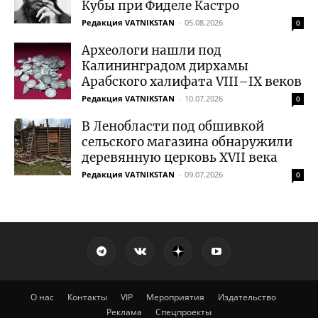
Кубы при Фиделе Кастро
Редакция VATNIKSTAN
-
05.08.2026
0
Археологи нашли под
Калининградом дирхамы
Арабского халифата VIII–IX веков
Редакция VATNIKSTAN
-
10.07.2026
0
В Ленобласти под обшивкой
сельского магазина обнаружили
деревянную церковь XVII века
Редакция VATNIKSTAN
-
09.07.2026
0
О нас
Контакты
VIP
Мероприятия
Издательство
Реклама
Спецпроекты