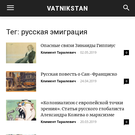
VATNIKSTAN
Тег: русская эмиграция
Опасные связи Зинаиды Гиппиус
Климент Таралевич
-
02.05.2019
0
Русская повесть о Сан-Франциско
Климент Таралевич
-
24.04.2019
0
«Колониализм с европейской точки
зрения». Статья русского глобалиста
Александра Кожева о марксизме
Климент Таралевич
-
20.03.2019
0