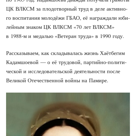
ЦК ВЛКСМ за пло­до­твор­ный труд в деле актив­но­
го вос­пи­та­ния моло­дё­жи ГБАО, её награж­да­ли юби­
лей­ным зна­ком ЦК ВЛКСМ «70 лет ВЛКСМ»
в 1988‑м и меда­лью «Вете­ран тру­да» в 1990 году.
Рас­ска­зы­ва­ем, как скла­ды­ва­лась жизнь Хаёт­бе­гим
Кадам­шо­е­вой — о её тру­до­вой, пар­тий­но-поли­ти­
че­ской и иссле­до­ва­тель­ской дея­тель­но­сти после
Вели­кой Оте­че­ствен­ной вой­ны на Памире.