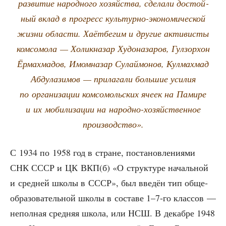
раз­ви­тие народ­но­го хозяй­ства, сде­ла­ли достой­
ный вклад в про­гресс куль­тур­но-эко­но­ми­че­ской
жиз­ни обла­сти. Хаёт­бе­гим и дру­гие акти­ви­сты
ком­со­мо­ла — Холик­на­зар Худо­на­за­ров, Гул­зор­хон
Ёрмах­ма­дов, Имом­на­зар Сулай­мо­нов, Кул­мах­мад
Абду­ла­зи­мов — при­ла­га­ли боль­шие уси­лия
по орга­ни­за­ции ком­со­моль­ских яче­ек на Пами­ре
и их моби­ли­за­ции на народ­но-хозяй­ствен­ное
производство».
С 1934 по 1958 год в стране, поста­нов­ле­ни­я­ми
СНК СССР и ЦК ВКП(б) «О струк­ту­ре началь­ной
и сред­ней шко­лы в СССР», был вве­дён тип обще­
об­ра­зо­ва­тель­ной шко­лы в соста­ве 1–7‑го клас­сов —
непол­ная сред­няя шко­ла, или НСШ. В декаб­ре 1948