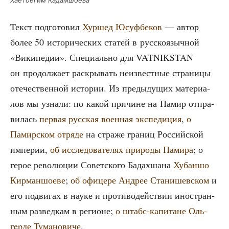
Текст под­го­то­вил
Хур­шед Юсуф­бе­ков
— автор
более 50 исто­ри­че­ских ста­тей в рус­ско­языч­ной
«Вики­пе­дии». Спе­ци­аль­но для VATNIKSTAN
он про­дол­жа­ет рас­кры­вать неиз­вест­ные стра­ни­цы
оте­че­ствен­ной исто­рии. Из преды­ду­щих мате­ри­а­
лов мы узна­ли: по какой при­чине на Памир отпра­
ви­лась
пер­вая рус­ская воен­ная экс­пе­ди­ция
,
о
Памир­ском отря­де
на стра­же гра­ниц Рос­сий­ской
импе­рии,
об иссле­до­ва­те­лях при­ро­ды Пами­ра
; о
герое рево­лю­ции Совет­ско­го Бадах­ша­на
Хубан­шо
Кир­ман­шо­е­ве
;
об офи­це­ре Андрее Ста­ни­шев­ском
и
его подви­гах в нау­ке и про­ти­во­дей­ствии ино­стран­
ным раз­вед­кам в реги­оне;
о штабс-кaпи­тане Oль­
гep­де Tyмa­но­ви­че
.