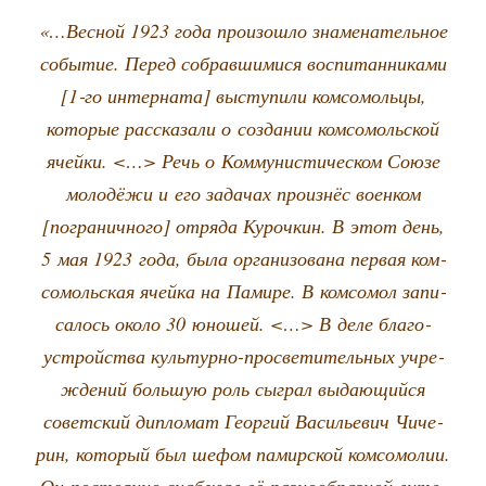
«…Вес­ной 1923 года про­изо­шло зна­ме­на­тель­ное
собы­тие. Перед собрав­ши­ми­ся вос­пи­тан­ни­ка­ми
[1‑го интер­на­та] высту­пи­ли ком­со­моль­цы,
кото­рые рас­ска­за­ли о созда­нии ком­со­моль­ской
ячей­ки. <…> Речь о Ком­му­ни­сти­че­ском Сою­зе
моло­дё­жи и его зада­чах про­из­нёс воен­ком
[погра­нич­но­го] отря­да Куроч­кин. В этот день,
5 мая 1923 года, была орга­ни­зо­ва­на пер­вая ком­
со­моль­ская ячей­ка на Пами­ре. В ком­со­мол запи­
са­лось око­ло 30 юно­шей. <…> В деле бла­го­
устрой­ства куль­тур­но-про­све­ти­тель­ных учре­
жде­ний боль­шую роль сыг­рал выда­ю­щий­ся
совет­ский дипло­мат Геор­гий Васи­лье­вич Чиче­
рин, кото­рый был шефом памир­ской ком­со­мо­лии.