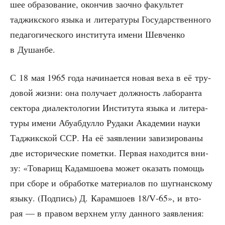
шее обра­зо­ва­ние, окон­чив заоч­но факуль­тет
таджик­ско­го язы­ка и лите­ра­ту­ры Госу­дар­ствен­но­го
педа­го­ги­че­ско­го инсти­ту­та име­ни Шев­чен­ко
в Душанбе.
С 18 мая 1965 года начи­на­ет­ся новая веха в её тру­
до­вой жиз­ни: она полу­ча­ет долж­ность лабо­ран­та
сек­то­ра диа­лек­то­ло­гии Инсти­ту­та язы­ка и лите­ра­
ту­ры име­ни Абу­аб­дул­ло Руда­ки Ака­де­мии нау­ки
Таджик­ской ССР. На её заяв­ле­нии зави­зи­ро­ва­ны
две исто­ри­че­ские помет­ки. Пер­вая нахо­дит­ся вни­
зу: «Това­рищ Кадам­шо­е­ва может ока­зать помощь
при сбо­ре и обра­бот­ке мате­ри­а­лов по шугнан­ско­му
язы­ку. (Под­пись) Д. Карам­шо­ев 18/V‑65», и вто­
рая — в пра­вом верх­нем углу дан­но­го заяв­ле­ния: