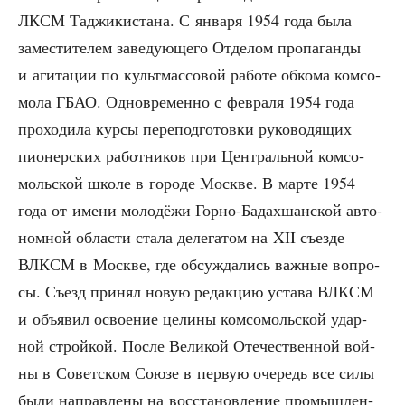
ЛКСМ Таджи­ки­ста­на. С янва­ря 1954 года была
заме­сти­те­лем заве­ду­ю­ще­го Отде­лом про­па­ган­ды
и аги­та­ции по культ­мас­со­вой рабо­те обко­ма ком­со­
мо­ла ГБАО. Одно­вре­мен­но с фев­ра­ля 1954 года
про­хо­ди­ла кур­сы пере­под­го­тов­ки руко­во­дя­щих
пио­нер­ских работ­ни­ков при Цен­траль­ной ком­со­
моль­ской шко­ле в горо­де Москве. В мар­те 1954
года от име­ни моло­дё­жи Гор­но-Бадах­шан­ской авто­
ном­ной обла­сти ста­ла деле­га­том на XII съез­де
ВЛКСМ в Москве, где обсуж­да­лись важ­ные вопро­
сы. Съезд при­нял новую редак­цию уста­ва ВЛКСМ
и объ­явил осво­е­ние цели­ны ком­со­моль­ской удар­
ной строй­кой. После Вели­кой Оте­че­ствен­ной вой­
ны в Совет­ском Сою­зе в первую оче­редь все силы
были направ­ле­ны на вос­ста­нов­ле­ние про­мыш­лен­