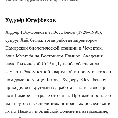
Хаёт­бе­гим Кадам­шо­е­ва с млад­шим сыном
Худоёр Юсуфбеков
Худо­ёр Юсуф­бе­ко­вич Юсуф­бе­ков (1928–1990),
супруг Хаёт­бе­гим, тогда рабо­тал дирек­то­ром
Памир­ской био­ло­ги­че­ской стан­ции в Чечек­тах,
близ Мур­га­ба на Восточ­ном Пами­ре. Ака­де­мия
наук Таджик­ской ССР в Душан­бе обес­пе­чи­ла
семью трёх­ком­нат­ной квар­ти­рой в новом выстро­ен­
ном доме по ули­це Чехо­ва. Худо­ё­ру Юсуф­бе­ко­ву
при­хо­ди­лось круг­лый год рабо­тать на высо­ко­гор­
ном Пами­ре в отры­ве от семьи. Про­тя­жён­ность его
марш­ру­тов в экс­пе­ди­ци­ях, в поле­вых иссле­до­ва­ни­
ях по Пами­ру и Алай­ской долине на авто­ма­шине,