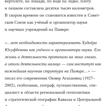
вер­то­лё­те, на лоша­ди, по воде на лод­ке, пло­ту
и пеш­ком состав­ля­ла десят­ки тысяч кило­мет­ров.
В ско­ром вре­ме­ни он ста­но­вит­ся изве­стен в Совет­
ском Сою­зе как учё­ный и орга­ни­за­тор нау­ки
и науч­ных учре­жде­ний на Памире:
«…нет необ­хо­ди­мо­сти харак­те­ри­зо­вать Худо­ё­ра
Юсуф­бе­ко­ва как учё­но­го и орга­ни­за­то­ра нау­ки. Его
жизнь и дея­тель­ность про­те­ка­ли на моих гла­зах,
а ито­ги дея­тель­но­сти нали­цо — сам инсти­тут как
важ­ней­шая науч­ная струк­ту­ра на Пами­ре…»
—
писал его совре­мен­ник Окмир Ага­ха­нянц (1927–
2002), гео­бо­та­ник, гео­граф, путе­ше­ствен­ник, спе­
ци­а­лист в обла­сти реги­о­наль­ной гео­по­ли­ти­ки
и стра­те­ги­че­ской гео­гра­фии Кав­ка­за и Цен­траль­ной