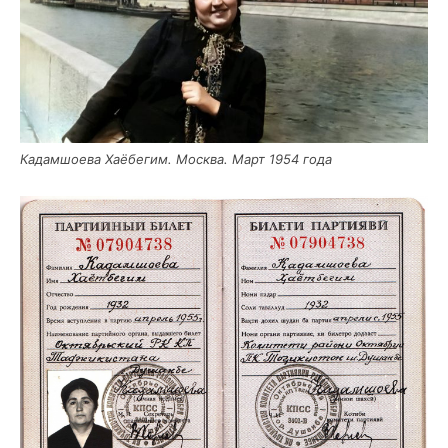
Кадам­шо­е­ва Хаё­бе­гим. Москва. Март 1954 года