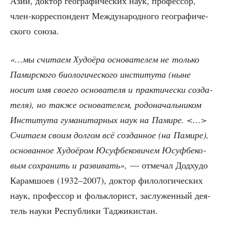
Азии, док­тор гео­гра­фи­че­ских наук, про­фес­сор,
член-кор­ре­спон­дент Меж­ду­на­род­но­го гео­гра­фи­че­
ско­го союза.
«…мы счи­та­ем Худо­ё­ра осно­ва­те­лем не толь­ко
Памир­ско­го био­ло­ги­че­ско­го инсти­ту­та (ныне
носит имя сво­е­го осно­ва­те­ля и прак­ти­че­ски созда­
те­ля), но так­же осно­ва­те­лем, родо­на­чаль­ни­ком
Инсти­ту­та гума­ни­тар­ных наук на Пами­ре. <…>
Счи­та­ем сво­им дол­гом всё создан­ное (на Пами­ре),
осно­ван­ное Худо­ё­ром Юсуф­бе­ко­ви­чем Юсуф­бе­ко­
вым сохра­нить и раз­ви­вать»,
— отме­чал Додху­до
Карам­шо­ев (1932–2007), док­тор фило­ло­ги­че­ских
наук, про­фес­сор и фольк­ло­рист, заслу­жен­ный дея­
тель нау­ки Рес­пуб­ли­ки Таджикистан.