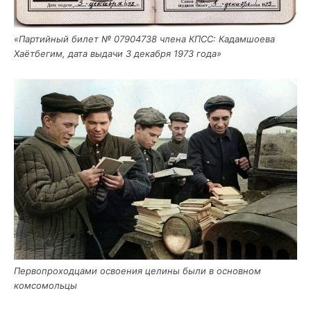
«Пар­тий­ный билет № 07904738 чле­на КПСС: Кадам­шо­е­ва
Хаёт­бе­гим, дата выда­чи 3 декаб­ря 1973 года»
Пер­во­про­ход­ца­ми осво­е­ния цели­ны были в основ­ном
комсомольцы