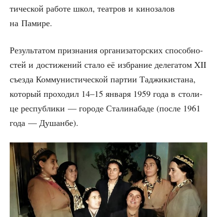
ти­че­ской рабо­те школ, теат­ров и кино­за­лов
на Памире.
Резуль­та­том при­зна­ния орга­ни­за­тор­ских спо­соб­но­
стей и дости­же­ний ста­ло её избра­ние деле­га­том XII
съез­да Ком­му­ни­сти­че­ской пар­тии Таджи­ки­ста­на,
кото­рый про­хо­дил 14–15 янва­ря 1959 года в сто­ли­
це рес­пуб­ли­ки — горо­де Ста­ли­на­ба­де (после 1961
года — Душанбе).