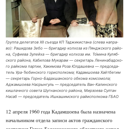
Груп­па деле­га­тов XII съез­да КП Таджи­ки­ста­на (сле­ва напра­
во): Раши­до­ва Зебо — бри­га­дир кол­хо­за из Пяндж­ско­го рай­о­
на, Суфи­е­ва Зулей­ха — бри­га­дир кол­хо­за им. То́мина Куляб­
ско­го рай­о­на, Каби­ло­ва Мука­рам — сек­ре­тарь Лени­на­бад­ско­
го рай­ко­ма пар­тии, Хаки­мо­ва Роза Юлда­шев­на — пред­се­да­
тель Ура-Тюбин­ско­го гор­ис­пол­ко­ма; Кадам­шо­е­ва Хаёт­бе­гим
— сек­ре­тарь Гор­но-Бадах­шан­ско­го обко­ма ком­со­мо­ла;
Аджам­шо­е­ва Насрын­гуль — пред­се­да­тель Ван-Калин­ско­го
кишлач­но­го сове­та Шугнан­ско­го рай­о­на, Мир­зо­е­ва Сул­тан
Насаб — пред­се­да­тель Ишка­шим­ско­го рай­ис­пол­ко­ма ГБАО
12 апре­ля 1960 года Кадам­шо­е­ва была назна­че­на
началь­ни­ком отде­ла запи­си актов граж­дан­ско­го
состо­я­ния Гор­но-Бадах­шан­ско­го област­но­го испол­