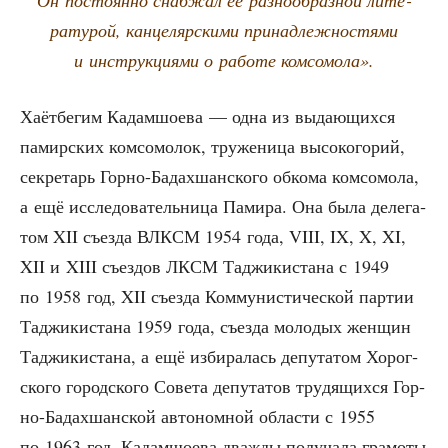
Он посто­ян­но снаб­жал её раз­но­об­раз­ной лите­
ра­ту­рой, кан­це­ляр­ски­ми при­над­леж­но­стя­ми
и инструк­ци­я­ми о рабо­те комсомола».
Хаёт­бе­гим Кадам­шо­е­ва — одна из выда­ю­щих­ся
памир­ских ком­со­мо­лок, тру­же­ни­ца высо­ко­го­рий,
сек­ре­тарь Гор­но-Бадах­шан­ско­го обко­ма ком­со­мо­ла,
а ещё иссле­до­ва­тель­ни­ца Пами­ра. Она была деле­га­
том XII съез­да ВЛКСМ 1954 года, VIII, IX, X, XI,
XII и XIII съез­дов ЛКСМ Таджи­ки­ста­на с 1949
по 1958 год, XII съез­да Ком­му­ни­сти­че­ской пар­тии
Таджи­ки­ста­на 1959 года, съез­да моло­дых жен­щин
Таджи­ки­ста­на, а ещё изби­ра­лась депу­та­том Хорог­
ско­го город­ско­го Сове­та депу­та­тов тру­дя­щих­ся Гор­
но-Бадах­шан­ской авто­ном­ной обла­сти с 1955
по 1963 год. Кадам­шо­е­ва два­жды полу­ча­ла гра­мо­ты