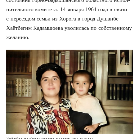
ни­тель­но­го коми­те­та. 14 янва­ря 1964 года в свя­зи
с пере­ез­дом семьи из Хоро­га в город Душан­бе
Хаёт­бе­гим Кадам­шо­е­ва уво­ли­лась по соб­ствен­но­му
желанию.