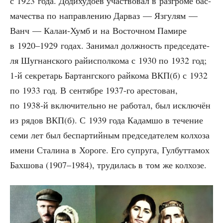
с 1923 года. Доди­ху­до­ев участ­во­вал в раз­гро­ме бас­
ма­че­ства по направ­ле­нию Дар­ваз — Язгу­лям —
Ванч — Калаи-Хумб и на Восточ­ном Пами­ре
в 1920–1929 годах. Зани­мал долж­ность пред­се­да­те­
ля Шугнан­ско­го рай­ис­пол­ко­ма с 1930 по 1932 год;
1‑й сек­ре­тарь Бар­танг­ско­го рай­ко­ма ВКП(б) с 1932
по 1933 год. В сен­тяб­ре 1937-го аре­сто­ван,
по 1938‑й вклю­чи­тель­но не рабо­тал, был исклю­чён
из рядов ВКП(б). С 1939 года Кадам­шо в тече­ние
семи лет был бес­пар­тий­ным пред­се­да­те­лем кол­хо­за
име­ни Ста­ли­на в Хоро­ге. Его супру­га, Гул­бут­та­мох
Бах­шо­ва (1907–1984), тру­ди­лась в том же колхозе.