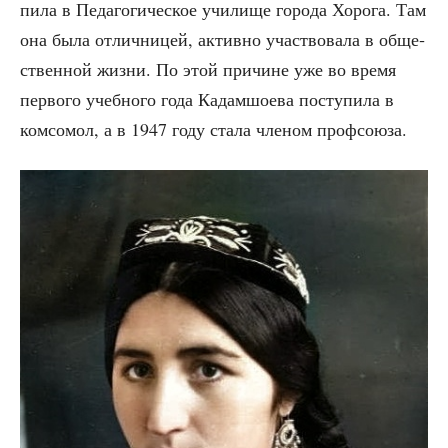
пи­ла в Педа­го­ги­че­ское учи­ли­ще горо­да Хоро­га. Там
она была отлич­ни­цей, актив­но участ­во­ва­ла в обще­
ствен­ной жиз­ни. По этой при­чине уже во вре­мя
пер­во­го учеб­но­го года Кадам­шо­е­ва посту­пи­ла в
ком­со­мол, а в 1947 году ста­ла чле­ном профсоюза.