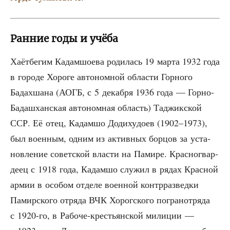
Ранние годы и учёба
Хаёт­бе­гим Кадам­шо­е­ва роди­лась 19 мар­та 1932 года
в горо­де Хоро­ге авто­ном­ной обла­сти Гор­но­го
Бадах­ша­на (АОГБ, с 5 декаб­ря 1936 года — Гор­но-
Бада­ш­хан­ская авто­ном­ная область) Таджик­ской
ССР. Её отец, Кадам­шо Доди­ху­до­ев (1902–1973),
был воен­ным, одним из актив­ных бор­цов за уста­
нов­ле­ние совет­ской вла­сти на Пами­ре. Крас­но­гвар­
де­ец с 1918 года, Кадам­шо слу­жил в рядах Крас­ной
армии в осо­бом отде­ле воен­ной контр­раз­вед­ки
Памир­ско­го отря­да ВЧК Хорог­ско­го погра­нот­ря­да
с 1920-го, в Рабо­че-кре­стьян­ской мили­ции —