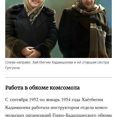
Сле­ва напра­во: Хаёт­бе­гим Кадам­шо­е­ва и её стар­шая сест­ра
Гулгунча
Работа в обкоме комсомола
С сен­тяб­ря 1952 по январь 1954 года Хаёт­бе­гим
Кадам­шо­е­ва рабо­та­ла инструк­то­ром отде­ла ком­со­
моль­ских орга­ни­за­ций Гор­но-Бадах­шан­ско­го обко­ма