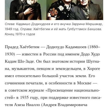
Сле­ва: Кадам­шо Доди­ху­до­ев и его внуч­ка Зар­ри­на Мир­ша­кар,
1949 год. Спра­ва: Хаёт­бе­гим и её мать Гул­бут­та­мох Бах­шо­ва.
Конец 1970‑х годов
Пра­дед Хаёт­бе­гим — Доди­ху­до Кадам­шо­ев (1860–
1930) — изве­стен в Рос­сии под име­нем Додо Худо
Кадам Шо-Заде. Он был зна­то­ком исто­рии Шугна­
на, музы­кан­том, пев­цом и зем­ле­дель­цем, в Хоро­ге
имел отно­си­тель­но боль­шой уча­сток зем­ли. Его
сочи­не­ния печа­та­ли, в осо­бен­но­сти в Москве —
в совет­ском жур­на­ле «Про­све­ще­ние наци­о­наль­но­
стей» в 1935 году, при под­держ­ке извест­но­го писа­
те­ля Ази­за Ниал­ло (Андрея Вла­ди­ми­ро­ви­ча