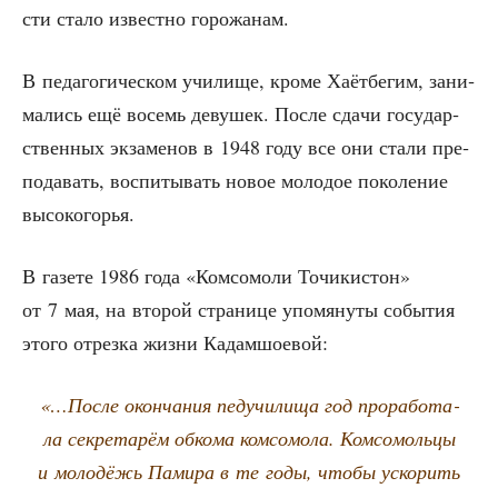
сти ста­ло извест­но горожанам.
В педа­го­ги­че­ском учи­ли­ще, кро­ме Хаёт­бе­гим, зани­
ма­лись ещё восемь деву­шек. После сда­чи госу­дар­
ствен­ных экза­ме­нов в 1948 году все они ста­ли пре­
по­да­вать, вос­пи­ты­вать новое моло­дое поко­ле­ние
высокогорья.
В газе­те 1986 года «Ком­со­мо­ли Точи­ки­стон»
от 7 мая, на вто­рой стра­ни­це упо­мя­ну­ты собы­тия
это­го отрез­ка жиз­ни Кадамшоевой:
«…После окон­ча­ния педучи­ли­ща год про­ра­бо­та­
ла сек­ре­та­рём обко­ма ком­со­мо­ла. Ком­со­моль­цы
и моло­дёжь Пами­ра в те годы, что­бы уско­рить