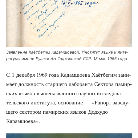
Заяв­ле­ние Хаёт­бе­гим Кадам­шо­е­вой. Инсти­тут язы­ка и лите­
ра­ту­ры име­ни Руда­ки АН Таджик­ской ССР. 18 мая 1965 года
С 1 декаб­ря 1969 года Кадам­шо­е­ва Хаёт­бе­гим зани­
ма­ет долж­ность стар­ше­го лабо­ран­та Сек­то­ра памир­
ских язы­ков выше­на­зван­но­го науч­но-иссле­до­ва­
тель­ско­го инсти­ту­та, осно­ва­ние — «Рапорт заве­ду­
ще­го сек­то­ром памир­ских язы­ков Додху­до
Карамшоева».