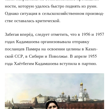
но­сти, кото­рую уда­лось быст­ро под­нять из руин.
Одна­ко ситу­а­ция в сель­ско­хо­зяй­ствен­ном про­из­вод­
стве оста­ва­лась критической.
Забе­гая впе­рёд, сле­ду­ет отме­тить, что в 1956 и 1957
годах Кадам­шо­е­ва орга­ни­зо­вы­ва­ла отправ­ку
послан­цев Пами­ра на осво­е­нии цели­ны в Казах­
ской ССР, в Сиби­ри и Повол­жье. В апре­ле 1955
года Хаёт­бе­гим Кадам­шо­е­ва всту­пи­ла в партию.