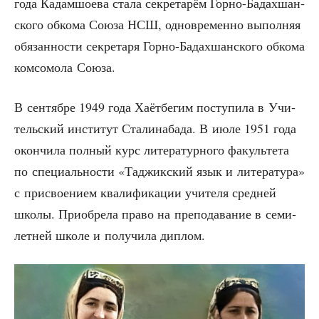
года Кадам­шо­е­ва ста­ла сек­ре­та­рём Гор­но-Бадах­шан­
ско­го обко­ма Сою­за НСШ, одно­вре­мен­но выпол­няя
обя­зан­но­сти сек­ре­та­ря Гор­но-Бадах­шан­ско­го обко­ма
ком­со­мо­ла Союза.
В сен­тяб­ре 1949 года Хаёт­бе­гим посту­пи­ла в Учи­
тель­ский инсти­тут Ста­ли­на­ба­да. В июле 1951 года
окон­чи­ла пол­ный курс лите­ра­тур­но­го факуль­те­та
по спе­ци­аль­но­сти «Таджик­ский язык и лите­ра­ту­ра»
с при­сво­е­ни­ем ква­ли­фи­ка­ции учи­те­ля сред­ней
шко­лы. При­об­ре­ла пра­во на пре­по­да­ва­ние в семи­
лет­ней шко­ле и полу­чи­ла диплом.