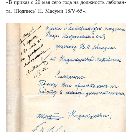
«В при­каз с 20 мая сего года на долж­ность лабо­ран­
та. (Под­пись) Н. Масу­ми 18/V‑65».