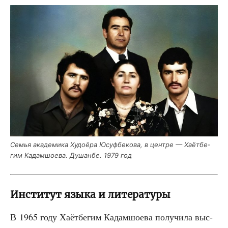
Семья ака­де­ми­ка Худо­ё­ра Юсуф­бе­ко­ва, в цен­тре — Хаёт­бе­
гим Кадам­шо­е­ва. Душан­бе. 1979 год
Институт языка и литературы
В 1965 году Хаёт­бе­гим Кадам­шо­е­ва полу­чи­ла выс­