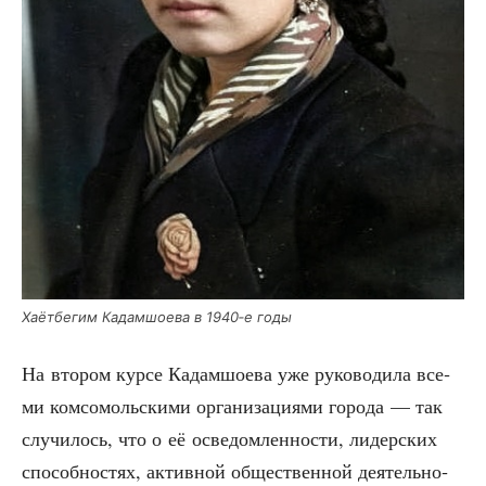
Хаёт­бе­гим Кадам­шо­е­ва в 1940‑е годы
На вто­ром кур­се Кадам­шо­е­ва уже руко­во­ди­ла все­
ми ком­со­моль­ски­ми орга­ни­за­ци­я­ми горо­да — так
слу­чи­лось, что о её осве­дом­лен­но­сти, лидер­ских
спо­соб­но­стях, актив­ной обще­ствен­ной дея­тель­но­