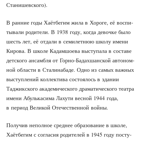
Станишевского).
В ран­ние годы Хаёт­бе­гим жила в Хоро­ге, её вос­пи­
ты­ва­ли роди­те­ли. В 1938 году, когда девоч­ке было
шесть лет, её отда­ли в семи­лет­нюю шко­лу име­ни
Киро­ва. В шко­ле Кадам­шо­е­ва высту­па­ла в соста­ве
дет­ско­го ансам­бля от Гор­но-Бадах­шан­ской авто­ном­
ной обла­сти в Ста­ли­на­ба­де. Одно из самых важ­ных
выступ­ле­ний кол­лек­ти­ва состо­я­лось в зда­нии
Таджик­ско­го ака­де­ми­че­ско­го дра­ма­ти­че­ско­го теат­ра
име­ни Абуль­ка­си­ма Лаху­ти вес­ной 1944 года,
в пери­од Вели­кой Оте­че­ствен­ной войны.
Полу­чив непол­ное сред­нее обра­зо­ва­ние в шко­ле,
Хаёт­бе­гим с согла­сия роди­те­лей в 1945 году посту­