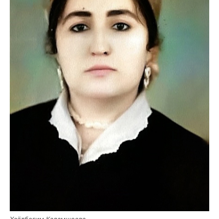
Хаёт­бе­гим Кадамшоева