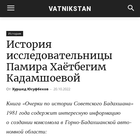
VATNIKSTAN
История
История
исследовательницы
Памира Хаётбегим
Кадамшоевой
От
Хуршед Юсуфбеков
-
20.10.2022
Кни­га «Очер­ки по исто­рии Совет­ско­го Бадах­ша­на»
1981 года содер­жит инте­рес­ную инфор­ма­цию
о созда­нии ком­со­мо­ла в Гор­но-Бадах­шан­ской авто­
ном­ной области: