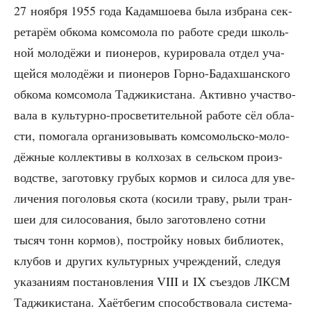
27 нояб­ря 1955 года Кадам­шо­е­ва была избра­на сек­
ре­та­рём обко­ма ком­со­мо­ла по рабо­те сре­ди школь­
ной моло­дё­жи и пио­не­ров, кури­ро­ва­ла отдел уча­
щей­ся моло­дё­жи и пио­не­ров Гор­но-Бадах­шан­ско­го
обко­ма ком­со­мо­ла Таджи­ки­ста­на. Актив­но участ­во­
ва­ла в куль­тур­но-про­све­ти­тель­ной рабо­те сёл обла­
сти, помо­га­ла орга­ни­зо­вы­вать ком­со­моль­ско-моло­
дёж­ные кол­лек­ти­вы в кол­хо­зах в сель­ском про­из­
вод­стве, заго­тов­ку гру­бых кор­мов и сило­са для уве­
ли­че­ния пого­ло­вья ско­та (коси­ли тра­ву, рыли тран­
шеи для сило­со­ва­ния, было заго­тов­ле­но сот­ни
тысяч тонн кор­мов), построй­ку новых биб­лио­тек,
клу­бов и дру­гих куль­тур­ных учре­жде­ний, сле­дуя
ука­за­ни­ям поста­нов­ле­ния VIII и IX съез­дов ЛКСМ
Таджи­ки­ста­на. Хаёт­бе­гим спо­соб­ство­ва­ла систе­ма­