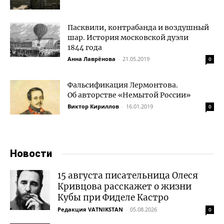
Пасквили, контрабанда и воздушный
шар. История московской дуэли
1844 года
Анна Лаврёнова
-
21.05.2019
0
Фальсификация Лермонтова.
Об авторстве «Немытой России»
Виктор Кириллов
-
16.01.2019
0
Новости
15 августа писательница Олеся
Кривцова расскажет о жизни
Кубы при Фиделе Кастро
Редакция VATNIKSTAN
-
05.08.2026
0