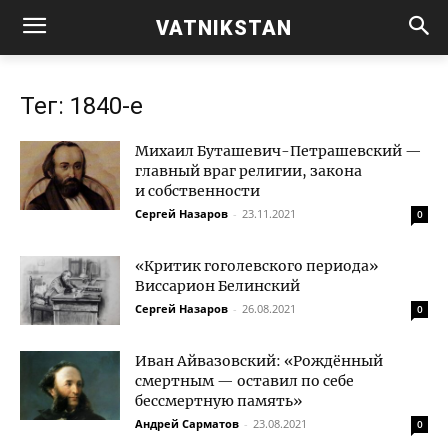
VATNIKSTAN
Тег: 1840-е
Михаил Буташевич-Петрашевский —
главный враг религии, закона
и собственности
Сергей Назаров
-
23.11.2021
0
«Критик гоголевского периода»
Виссарион Белинский
Сергей Назаров
-
26.08.2021
0
Иван Айвазовский: «Рождённый
смертным — оставил по себе
бессмертную память»
Андрей Сарматов
-
23.08.2021
0