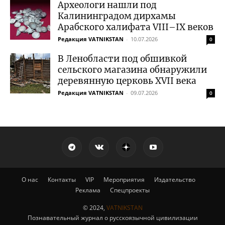
Археологи нашли под
Калининградом дирхамы
Арабского халифата VIII–IX веков
Редакция VATNIKSTAN
-
10.07.2026
0
В Ленобласти под обшивкой
сельского магазина обнаружили
деревянную церковь XVII века
Редакция VATNIKSTAN
-
09.07.2026
0
О нас
Контакты
VIP
Мероприятия
Издательство
Реклама
Спецпроекты
© 2024,
VATNIKSTAN
Познавательный журнал о русскоязычной цивилизации