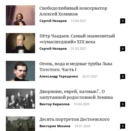
Свободолюбивый консерватор
Алексей Хомяков
Сергей Назаров
-
13.04.2021
0
Пётр Чаадаев. Самый знаменитый
«сумасшедший» XIX века
Сергей Назаров
-
01.03.2021
0
Огонь, вода и медные трубы Льва
Толстого. Часть I
Александр Терещенко
-
26.01.2021
0
Дворянин, еврей, калмык?.. О
запутанной родословной Ленина
Виктор Кириллов
-
10.04.2020
0
Десять портретов Достоевского
Виктория Мокина
-
24.01.2020
0