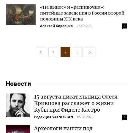
«На вынос» и «распивочно»:
питейные заведения в России второй
половины XIX века
Алексей Киреенко
-
23.07.2021
0
1
2
3
Новости
15 августа писательница Олеся
Кривцова расскажет о жизни
Кубы при Фиделе Кастро
Редакция VATNIKSTAN
-
05.08.2026
0
Археологи нашли под