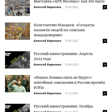
Выставка «АРХ Москва»: как это было
Алексей Киреенко
-
23.06.2022
0
Константин Макаров: «Солдаты
казнили людей по спискам
жандармерии»
Алексей Киреенко
-
18.05.2022
0
Русский киностриминг. Апрель
2022 года
Алексей Киреенко
-
29.04.2022
0
«Внуки Ленина пить не будут»:
питейные заведения в России времён
НЭПа
Алексей Киреенко
-
15.12.2021
0
Русский киностриминг. Ноябрь
Алексей Киреенко
-
01.12.2021