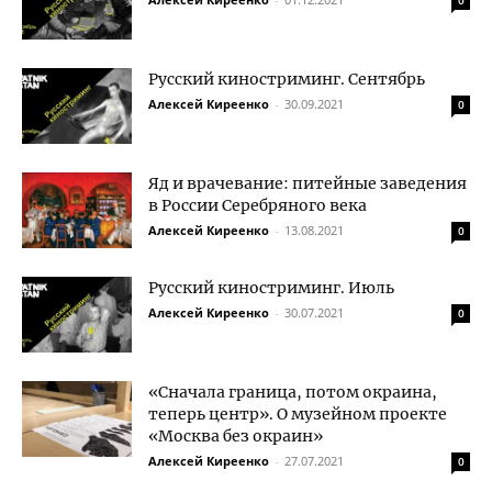
0
Русский киностриминг. Сентябрь
Алексей Киреенко
-
30.09.2021
0
Яд и врачевание: питейные заведения
в России Серебряного века
Алексей Киреенко
-
13.08.2021
0
Русский киностриминг. Июль
Алексей Киреенко
-
30.07.2021
0
«Сначала граница, потом окраина,
теперь центр». О музейном проекте
«Москва без окраин»
Алексей Киреенко
-
27.07.2021
0