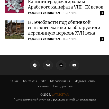
Калининградом дирхамы
Арабского халифата VIII–IX веков
Редакция VATNIKSTAN
-
10.07.2026
0
В Ленобласти под обшивкой
сельского магазина обнаружили
деревянную церковь XVII века
Редакция VATNIKSTAN
-
09.07.2026
0
О нас
Контакты
VIP
Мероприятия
Издательство
Реклама
Спецпроекты
© 2024,
VATNIKSTAN
Познавательный журнал о русскоязычной цивилизации