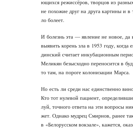
ю­щих­ся режис­сё­ров, твор­цов из раз­ных
не похо­жие друг на дру­га кар­ти­ны и в
ло болеет.
И болезнь эта — явле­ние не новое, да и 
выявить корень зла в 1953 году, когда евр
дин­ский счи­та­ет инку­ба­ци­он­ным пери
Мели­кян безыс­ход­но пере­но­сит­ся в буд
то там, на поро­ге коло­ни­за­ции Марса.
Но есть ли сре­ди нас един­ствен­но вино­
Кто тот нуле­вой паци­ент, опре­де­лив­ш
луй, точ­но­го отве­та на эти вопро­сы н
жет. Одна­ко муд­рец Смир­нов, ранее так 
в «Бело­рус­ском вок­за­ле», кажет­ся, ока