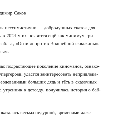
­ди­мир Саков
к пес­си­ми­стич­но — доб­ро­душ­ных ска­зок для
 А в 2024‑м их появит­ся ещё как мини­мум три —
рабль», «Огни­во про­тив Вол­шеб­ной сква­жи­ны».
ьным.
под­рас­та­ю­щее поко­ле­ние кино­ма­нов, озна­ко­
ер­ге­ро­ев, удаст­ся заин­те­ре­со­вать непри­вле­ка­
е­оде­ва­ни­я­ми боль­ших дядь и тёть в ска­зоч­ных
 утрен­ник в дет­са­ду, полу­чи­лась исто­рия о баб­
а­за­лась весь­ма недур­ной, вре­ме­на­ми даже