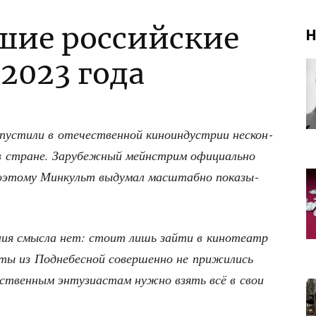
шие российские
Н
2023 года
пу­сти­ли в оте­че­ствен­ной кино­ин­ду­стрии нескон­
 в стране. Зару­беж­ный мейн­стрим офи­ци­аль­но
 поэто­му Мин­культ выду­мал мас­штаб­но пока­зы­
е­ния смыс­ла нет: сто­ит лишь зай­ти в кино­те­атр
­ты из Под­не­бес­ной совер­шен­но не при­жи­лись
­ствен­ным энту­зи­а­стам нуж­но взять всё в свои