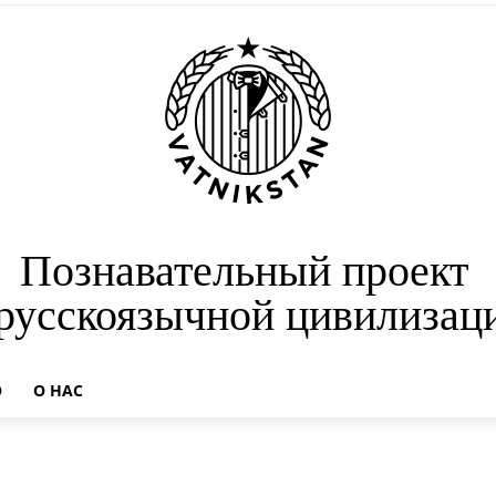
Познавательный проект
 русскоязычной цивилизац
О
О НАС