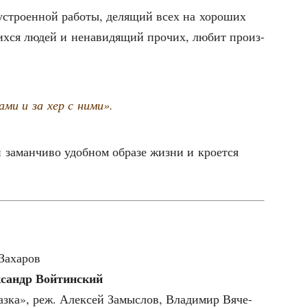
устро­ен­ной рабо­ты, деля­щий всех на хоро­ших
их­ся людей и нена­ви­дя­щий про­чих, любит про­из­
ами и за хер с ними».
 заман­чи­во удоб­ном обра­зе жиз­ни и кро­ет­ся
 Захаров
­сандр Войтинский
з­ка», реж. Алек­сей Замыс­лов, Вла­ди­мир Вяче­