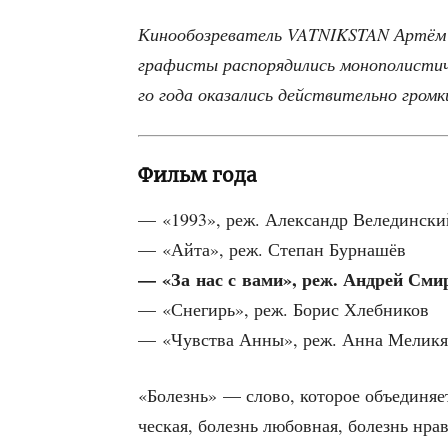
Кино­обо­зре­ва­тель VATNIKSTAN Артём Ги
гра­фи­сты рас­по­ря­ди­лись моно­по­ли­сти
го года ока­за­лись дей­стви­тель­но гро
Фильм года
— «1993», реж. Алек­сандр Веледински
— «Айта», реж. Сте­пан Бурнашёв
— «За нас с вами», реж. Андрей Сми
— «Сне­гирь», реж. Борис Хлебников
— «Чув­ства Анны», реж. Анна Мелик
«Болезнь» — сло­во, кото­рое объ­еди­ня­е
че­ская, болезнь любов­ная, болезнь нрав­