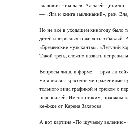
сла­во­вич Нико­ла­ев, Алек­сей Цицилин
— «Яга и кни­га закли­на­ний», реж. Вла
Но не всё в ухо­дя­щем кино­го­ду было та
детей и взрос­лых тоже хоть отбав­ляй.
«Бре­мен­ские музы­кан­ты», «Лету­чий ко
Такой тренд слож­но назвать неправил
Вопро­сы лишь к фор­ме — вряд ли сей­час 
мив­ших­ся с кра­соч­ны­ми сра­же­ни­я­ми суп
тель­но­го вида гра­фи­кой и трю­ком с пер
пер­со­на­жей. Имен­но таким, похо­жим на
ке-ёжке от Каре­на Захарова.
А вот кар­ти­на «По щучье­му веле­нию» ок