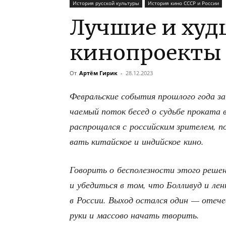
История русской культуры
История кино СССР и России
Лучшие и худ
кинопроекты 
От
Артём Гирик
-
28.12.2023
Фев­раль­ские собы­тия про­шло­го года за
ча­е­мый поток бесед о судь­бе про­ка­та
рас­про­щал­ся с рос­сий­ским зри­те­лем,
вать китай­ское и индий­ское кино.
Гово­рить о бес­по­лез­но­сти это­го реш
и убе­дить­ся в том, что Бол­ли­вуд и лен
в Рос­сии. Выход остал­ся один — оте­че
руки и мас­со­во начать творить.