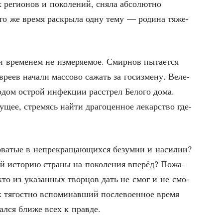
 реги­о­нов и поко­ле­ний, сня­ла абсо­лют­но
 то же вре­мя рас­кры­ла одну тему — роди­на тяже­
вре­ме­нем не изме­ря­е­мое. Смир­нов пыта­ет­ся
е­ев нача­ли мас­со­во сажать за госиз­ме­ну. Веле­
­о­дом острой инфек­ции рас­стрел Бело­го дома.
у­щее, стре­мясь най­ти дра­го­цен­ное лекар­ство где-
ва­тые в непре­кра­ща­ю­щих­ся безу­мии и наси­лии?
ий исто­рию стра­ны на поко­ле­ния впе­рёд? Пожа­
икто из ука­зан­ных твор­цов дать не смог и не смо­
тягост­но вспо­ми­нав­ший после­во­ен­ное вре­мя
­зал­ся бли­же всех к правде.