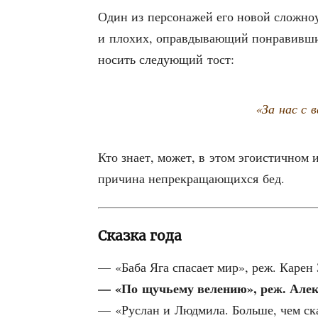
Один из пер­со­на­жей его новой слож­но­
и пло­хих, оправ­ды­ва­ю­щий понра­вив­ш
но­сить сле­ду­ю­щий тост:
«За нас с в
Кто зна­ет, может, в этом эго­и­стич­ном и
при­чи­на непре­кра­ща­ю­щих­ся бед.
Сказка года
— «Баба Яга спа­са­ет мир», реж. Карен
— «По щучье­му веле­нию», реж. Алек
— «Рус­лан и Люд­ми­ла. Боль­ше, чем ска