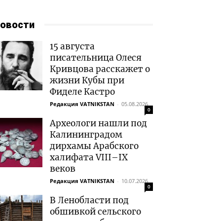
овости
15 августа
писательница Олеся
Кривцова расскажет о
жизни Кубы при
Фиделе Кастро
Редакция VATNIKSTAN
-
05.08.2026
0
Археологи нашли под
Калининградом
дирхамы Арабского
халифата VIII–IX
веков
Редакция VATNIKSTAN
-
10.07.2026
0
В Ленобласти под
обшивкой сельского