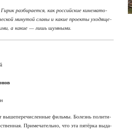
рик раз­би­ра­ет­ся, как рос­сий­ские кине­ма­то­
­че­ской мину­той сла­вы и какие про­ек­ты ухо­дя­ще­
м­ки­ми, а какие — лишь шумными.
й
рнов
ян
т выше­пе­ре­чис­лен­ные филь­мы. Болезнь поли­ти­
ствен­ная. При­ме­ча­тель­но, что эта пятёр­ка выда­