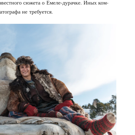
извест­но­го сюже­та о Еме­ле-дурач­ке. Иных ком­
а­то­гра­фа не требуется.