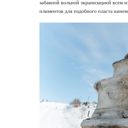
забав­ной воль­ной экра­ни­за­ци­ей всем 
пли­мен­тов для подоб­но­го пла­ста кине­м