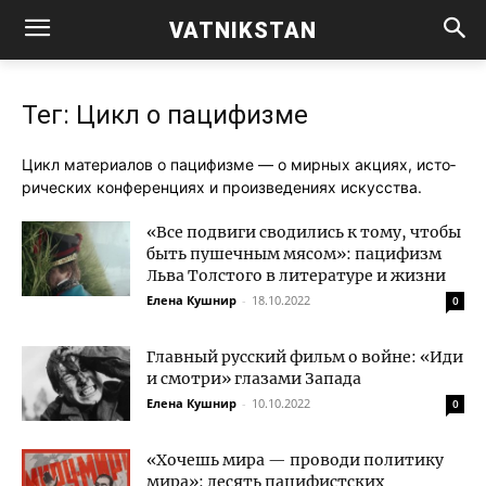
VATNIKSTAN
Тег: Цикл о пацифизме
Цикл мате­ри­а­лов о паци­физ­ме — о мир­ных акци­ях, исто­
ри­че­ских кон­фе­рен­ци­ях и про­из­ве­де­ни­ях искусства.
«Все подвиги сводились к тому, чтобы
быть пушечным мясом»: пацифизм
Льва Толстого в литературе и жизни
Елена Кушнир
-
18.10.2022
0
Главный русский фильм о войне: «Иди
и смотри» глазами Запада
Елена Кушнир
-
10.10.2022
0
«Хочешь мира — проводи политику
мира»: десять пацифистских