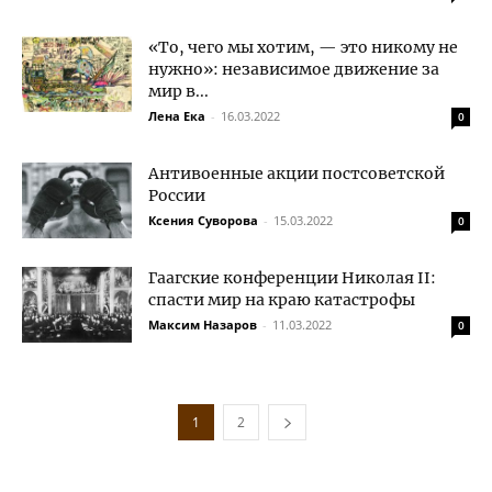
«То, чего мы хотим, — это никому не
нужно»: независимое движение за
мир в...
Лена Ека
-
16.03.2022
0
Антивоенные акции постсоветской
России
Ксения Суворова
-
15.03.2022
0
Гаагские конференции Николая II:
спасти мир на краю катастрофы
Максим Назаров
-
11.03.2022
0
1
2