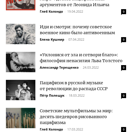
аргументов от Леонида Ильича
Глеб Колондо
-
19.04.2022
0
Иди и смотри: почему советское
военное кино было антивоенным
Елена Кушнир
-
07.04.2022
0
«Уклонися от зла и сотвори благо»:
философия ненасилия Льва Толстого
Александр Терещенко
-
24.03.2022
0
Пацифизм в русской музыке
от революции до распада СССР
Пётр Полещук
-
18.03.2022
0
Советские мультфильмы за мир:
десять шедевров рисованного
пацифизма
Глеб Колондо
-
17.03.2022
0